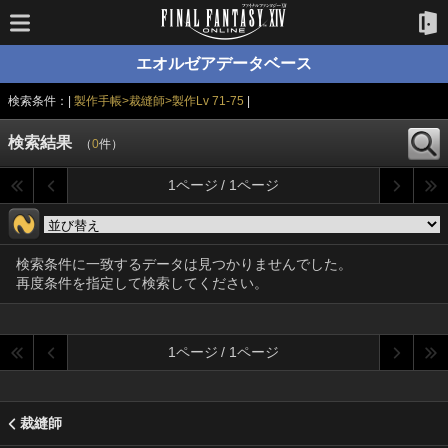
エオルゼアデータベース
検索条件：|
製作手帳>裁縫師>製作Lv 71-75
|
検索結果
（
0
件）
1ページ / 1ページ
検索条件に一致するデータは見つかりませんでした。
再度条件を指定して検索してください。
1ページ / 1ページ
裁縫師