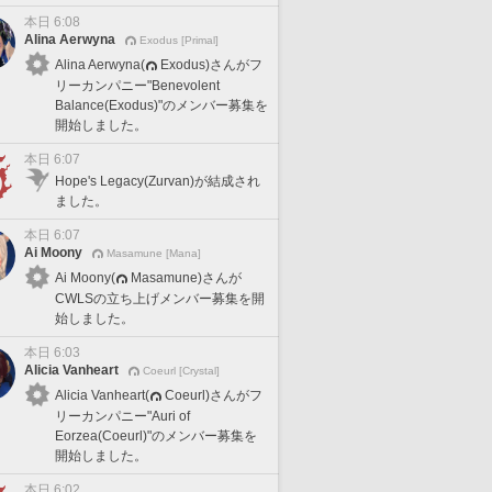
本日 6:08
Alina Aerwyna
Exodus [Primal]
Alina Aerwyna(
Exodus)さんがフ
リーカンパニー"Benevolent
Balance(Exodus)"のメンバー募集を
開始しました。
本日 6:07
Hope's Legacy(Zurvan)が結成され
ました。
本日 6:07
Ai Moony
Masamune [Mana]
Ai Moony(
Masamune)さんが
CWLSの立ち上げメンバー募集を開
始しました。
本日 6:03
Alicia Vanheart
Coeurl [Crystal]
Alicia Vanheart(
Coeurl)さんがフ
リーカンパニー"Auri of
Eorzea(Coeurl)"のメンバー募集を
開始しました。
本日 6:02