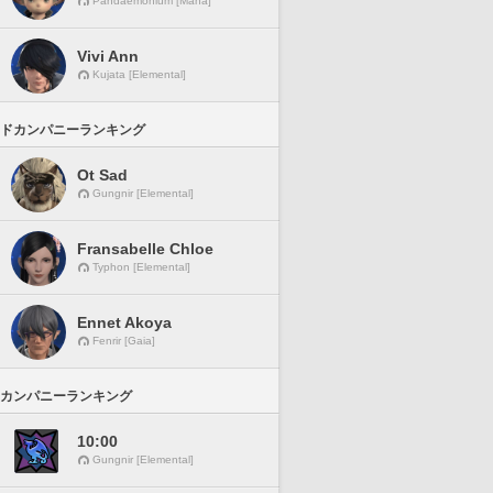
Pandaemonium [Mana]
Vivi Ann
Kujata [Elemental]
ドカンパニーランキング
Ot Sad
Gungnir [Elemental]
Fransabelle Chloe
Typhon [Elemental]
Ennet Akoya
Fenrir [Gaia]
カンパニーランキング
10:00
Gungnir [Elemental]