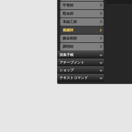
甲冑師
彫金師
革細工師
裁縫師
錬金術師
調理師
採集手帳
アチーブメント
ショップ
テキストコマンド