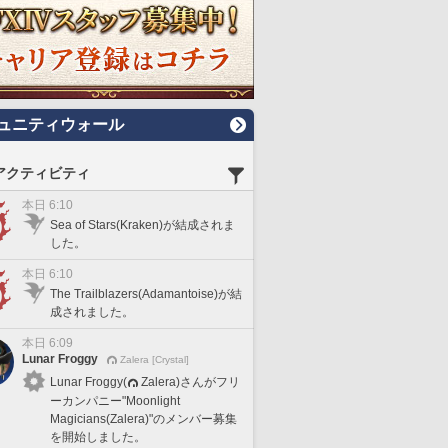
ュニティウォール
アクティビティ
本日 6:10
Sea of Stars(Kraken)が結成されま
した。
本日 6:10
The Trailblazers(Adamantoise)が結
成されました。
本日 6:09
Lunar Froggy
Zalera [Crystal]
Lunar Froggy(
Zalera)さんがフリ
ーカンパニー"Moonlight
Magicians(Zalera)"のメンバー募集
を開始しました。