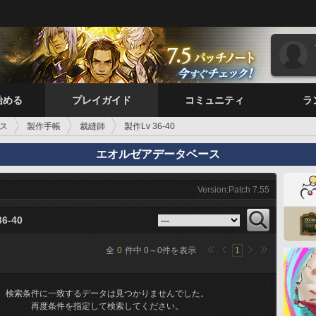
始める
プレイガイド
コミュニティ
ラ
ス
製作手帳
裁縫師
製作Lv 36-40
エオルゼアデータベース
Version:Patch 7.55
6-40
全
0
件中
0
～
0
件を表示
1
検索条件に一致するデータは見つかりませんでした。
再度条件を指定して検索してください。