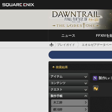
ニュース
FFXIVを
プレイガイド
エオルゼアデータベー
検索結果
アイテム
製作Lv 3
コンテンツ
クエスト
製作手帳
木工師
鍛冶師