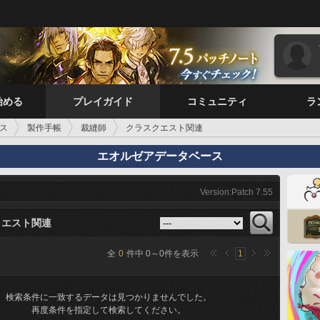
始める
プレイガイド
コミュニティ
ラ
ス
製作手帳
裁縫師
クラスクエスト関連
エオルゼアデータベース
Version:Patch 7.55
クエスト関連
全
0
件中
0
～
0
件を表示
1
検索条件に一致するデータは見つかりませんでした。
再度条件を指定して検索してください。