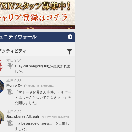
ュニティウォール
アクティビティ
本日 9:34
alley cat hangout(Ifrit)が結成されま
した。
本日 9:33
Momo Q-
Gungnir [Elemental]
「マトーヤお母さん事件、アルバー
トはちゃんとついてこなきゃ～」を
公開しました。
本日 9:32
Strawberry Aliapoh
Brynhildr [Crystal]
「a beverage of sorts...」を公開し
ました。