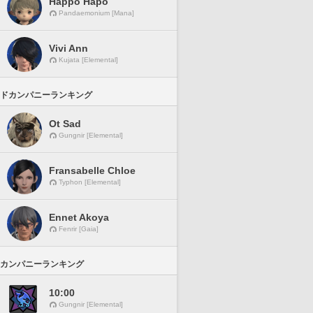
Happo Hapo
Pandaemonium [Mana]
Vivi Ann
Kujata [Elemental]
ドカンパニーランキング
Ot Sad
Gungnir [Elemental]
Fransabelle Chloe
Typhon [Elemental]
Ennet Akoya
Fenrir [Gaia]
カンパニーランキング
10:00
Gungnir [Elemental]