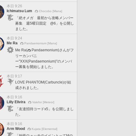
本日 9:26
Ichimatsu Lum
Chocobo [Mana]
「絶オメガ 最初から攻略メンバー
募集 週5曜日固定 @6」を公開し
ました。
本日 9:24
Me Ra
Pandaemonium [Mana]
Me Ra(
Pandaemonium)さんがフ
リーカンパニ
ー"XXX(Pandaemonium)"のメンバ
ー募集を開始しました。
本日 9:17
LOVE PHANTOM(Carbuncle)が結
成されました。
本日 9:16
Lilly Elivira
Valefor [Meteor]
「友達招待コードx5」を公開しまし
た。
本日 9:16
Arm Wood
Kujata [Elemental]
「妖怪ウォッチのイベントってMの