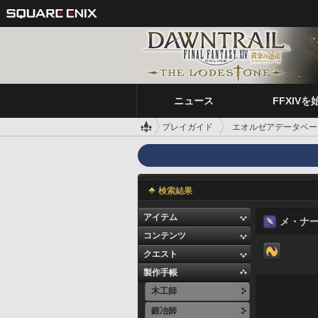
ニュース
FFXIVを
プレイガイド
エオルゼアデータベー
検索結果
アイテム
メ・ナ
コンテンツ
クエスト
製作手帳
木工師
鍛冶師