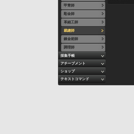
甲冑師
彫金師
革細工師
裁縫師
錬金術師
調理師
採集手帳
アチーブメント
ショップ
テキストコマンド