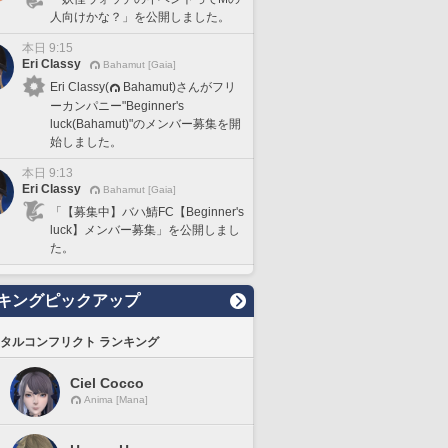
人向けかな？」を公開しました。
本日 9:15
Eri Classy
Bahamut [Gaia]
Eri Classy(
Bahamut)さんがフリ
ーカンパニー"Beginner's
luck(Bahamut)"のメンバー募集を開
始しました。
本日 9:13
Eri Classy
Bahamut [Gaia]
「【募集中】バハ鯖FC【Beginner's
luck】メンバー募集」を公開しまし
た。
キングピックアップ
タルコンフリクト ランキング
Ciel Cocco
Anima [Mana]