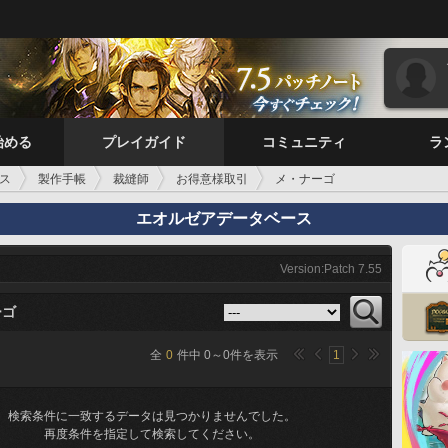
始める
プレイガイド
コミュニティ
ラ
ス
製作手帳
裁縫師
お得意様取引
メ・ナーゴ
エオルゼアデータベース
Version:Patch 7.55
ーゴ
全
0
件中
0
～
0
件を表示
1
検索条件に一致するデータは見つかりませんでした。
再度条件を指定して検索してください。