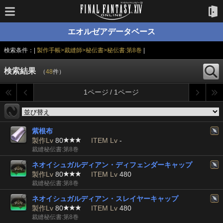
エオルゼアデータベース
検索条件：|
製作手帳>裁縫師>秘伝書>秘伝書:第8巻
|
検索結果
（
48
件）
1ページ / 1ページ
紫根布
製作Lv
80
ITEM Lv
-
裁縫秘伝書:第8巻
ネオイシュガルディアン・ディフェンダーキャップ
製作Lv
80
ITEM Lv
480
裁縫秘伝書:第8巻
ネオイシュガルディアン・スレイヤーキャップ
製作Lv
80
ITEM Lv
480
裁縫秘伝書:第8巻