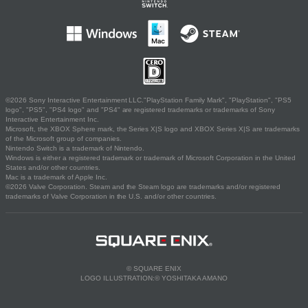
©2026 Sony Interactive Entertainment LLC."PlayStation Family Mark", "PlayStation", "PS5
logo", "PS5", "PS4 logo" and "PS4" are registered trademarks or trademarks of Sony
Interactive Entertainment Inc.
Microsoft, the XBOX Sphere mark, the Series X|S logo and XBOX Series X|S are trademarks
of the Microsoft group of companies.
Nintendo Switch is a trademark of Nintendo.
Windows is either a registered trademark or trademark of Microsoft Corporation in the United
States and/or other countries.
Mac is a trademark of Apple Inc.
©2026 Valve Corporation. Steam and the Steam logo are trademarks and/or registered
trademarks of Valve Corporation in the U.S. and/or other countries.
© SQUARE ENIX
LOGO ILLUSTRATION:© YOSHITAKA AMANO