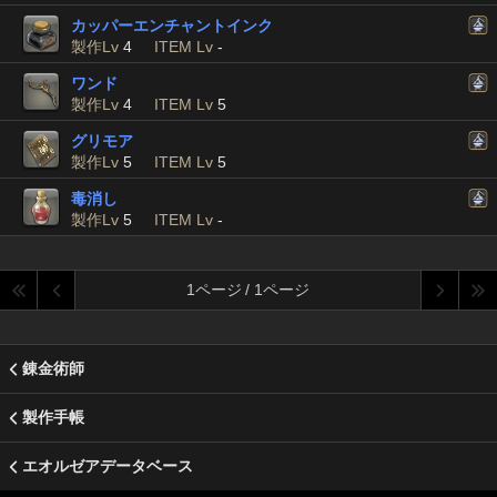
カッパーエンチャントインク
製作Lv
4
ITEM Lv
-
ワンド
製作Lv
4
ITEM Lv
5
グリモア
製作Lv
5
ITEM Lv
5
毒消し
製作Lv
5
ITEM Lv
-
1ページ / 1ページ
錬金術師
製作手帳
エオルゼアデータベース