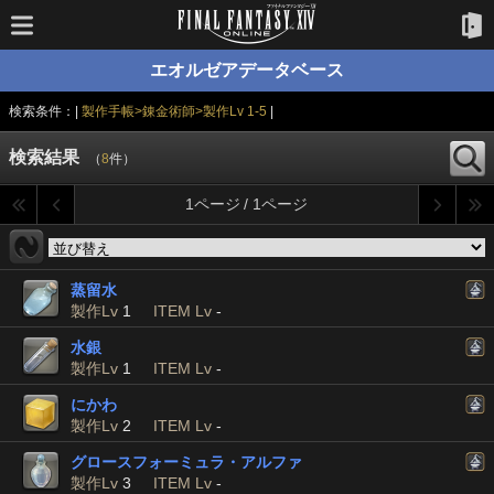
エオルゼアデータベース
検索条件：|
製作手帳>錬金術師>製作Lv 1-5
|
検索結果
（
8
件）
1ページ / 1ページ
蒸留水
製作Lv
1
ITEM Lv
-
水銀
製作Lv
1
ITEM Lv
-
にかわ
製作Lv
2
ITEM Lv
-
グロースフォーミュラ・アルファ
製作Lv
3
ITEM Lv
-