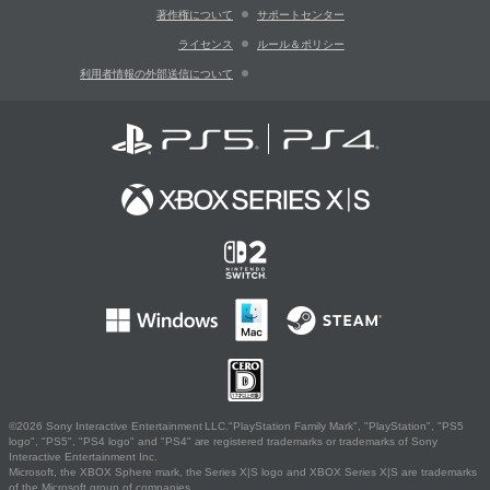
著作権について
サポートセンター
ライセンス
ルール＆ポリシー
利用者情報の外部送信について
©2026 Sony Interactive Entertainment LLC."PlayStation Family Mark", "PlayStation", "PS5
logo", "PS5", "PS4 logo" and "PS4" are registered trademarks or trademarks of Sony
Interactive Entertainment Inc.
Microsoft, the XBOX Sphere mark, the Series X|S logo and XBOX Series X|S are trademarks
of the Microsoft group of companies.