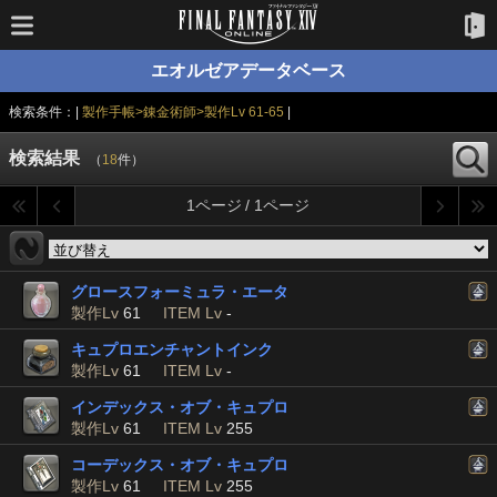
エオルゼアデータベース
検索条件：|
製作手帳>錬金術師>製作Lv 61-65
|
検索結果
（
18
件）
1ページ / 1ページ
グロースフォーミュラ・エータ
製作Lv
61
ITEM Lv
-
キュプロエンチャントインク
製作Lv
61
ITEM Lv
-
インデックス・オブ・キュプロ
製作Lv
61
ITEM Lv
255
コーデックス・オブ・キュプロ
製作Lv
61
ITEM Lv
255