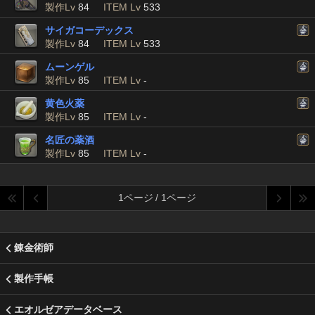
製作Lv
84
ITEM Lv
533
サイガコーデックス
製作Lv
84
ITEM Lv
533
ムーンゲル
製作Lv
85
ITEM Lv
-
黄色火薬
製作Lv
85
ITEM Lv
-
名匠の薬酒
製作Lv
85
ITEM Lv
-
1ページ / 1ページ
錬金術師
製作手帳
エオルゼアデータベース