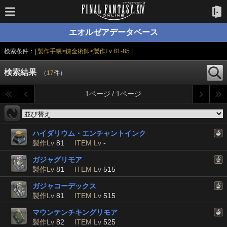
エオルゼアデータベース
検索条件：|
製作手帳>錬金術師>製作Lv 81-85
|
検索結果
（
17
件）
1ページ / 1ページ
ハイダリウム・エンチャントインク
製作Lv
81
ITEM Lv
-
ガジャグリモア
製作Lv
81
ITEM Lv
515
ガジャコーデックス
製作Lv
81
ITEM Lv
515
マウンテンチキングリモア
製作Lv
82
ITEM Lv
525