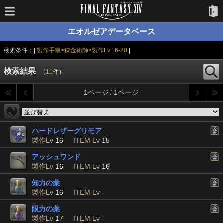
エオルゼアデータベース
検索条件：|
製作手帳>錬金術師>製作Lv 16-20
|
検索結果
（
11
件）
1ページ / 1ページ
ハードレザーグリモア
製作Lv
16
ITEM Lv
15
アッシュワンド
製作Lv
16
ITEM Lv
16
知力の薬
製作Lv
16
ITEM Lv
-
眼力の薬
製作Lv
17
ITEM Lv
-