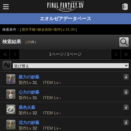
エオルゼアデータベース
検索条件：|
製作手帳>錬金術師>製作Lv 31-35
|
検索結果
（
20
件）
1ページ / 1ページ
眼力の妙薬
製作Lv
31
ITEM Lv
-
心力の妙薬
製作Lv
31
ITEM Lv
-
黒色火薬
製作Lv
32
ITEM Lv
-
活力の妙薬
製作Lv
32
ITEM Lv
-