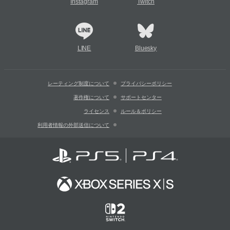
Instagram
Twitch
LINE
Bluesky
レーティング制度について
プライバシーポリシー
著作権について
サポートセンター
ライセンス
ルール＆ポリシー
利用者情報の外部送信について