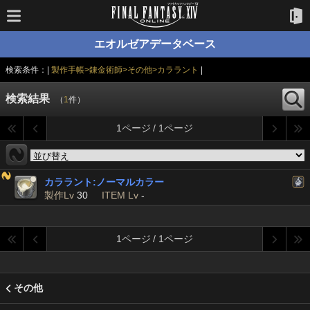
エオルゼアデータベース
検索条件：|
製作手帳>錬金術師>その他>カララント
|
検索結果
（
1
件）
1ページ / 1ページ
カララント:ノーマルカラー
製作Lv
30
ITEM Lv
-
1ページ / 1ページ
その他