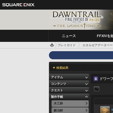
ニュース
FFXIVを
プレイガイド
エオルゼアデータベー
検索結果
アイテム
ドワー
コンテンツ
クエスト
製作手帳
木工師
鍛冶師