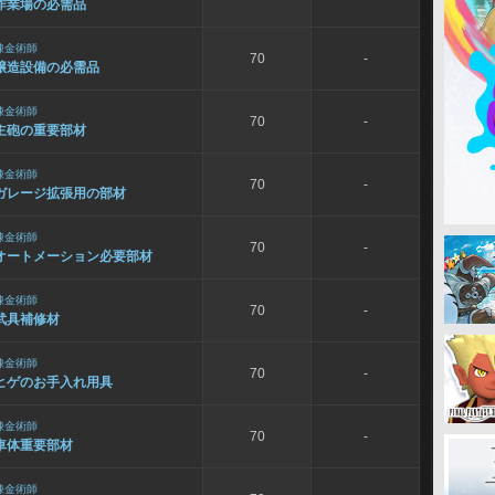
作業場の必需品
錬金術師
70
-
醸造設備の必需品
錬金術師
70
-
主砲の重要部材
錬金術師
70
-
ガレージ拡張用の部材
錬金術師
70
-
オートメーション必要部材
錬金術師
70
-
武具補修材
錬金術師
70
-
ヒゲのお手入れ用具
錬金術師
70
-
車体重要部材
錬金術師