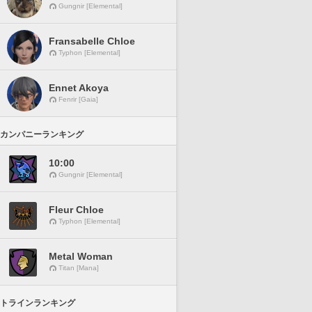
Gungnir [Elemental]
Fransabelle Chloe
Typhon [Elemental]
Ennet Akoya
Fenrir [Gaia]
カンパニーランキング
10:00
Gungnir [Elemental]
Fleur Chloe
Typhon [Elemental]
Metal Woman
Titan [Mana]
トラインランキング