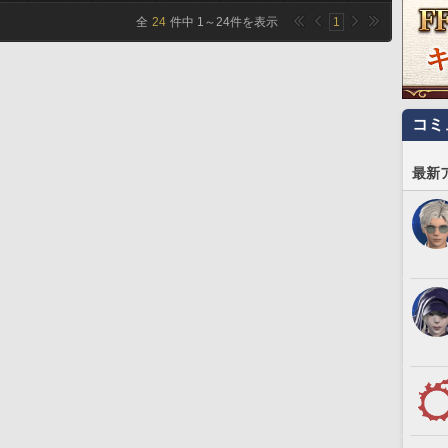
全
24
件中
1
～
24
件を表示
1
コミ
最新