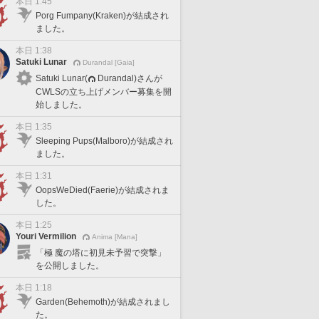
本日 1:45
Porg Fumpany(Kraken)が結成され
ました。
本日 1:38
Satuki Lunar
Durandal [Gaia]
Satuki Lunar(
Durandal)さんが
CWLSの立ち上げメンバー募集を開
始しました。
本日 1:35
Sleeping Pups(Malboro)が結成され
ました。
本日 1:31
OopsWeDied(Faerie)が結成されま
した。
本日 1:25
Youri Vermilion
Anima [Mana]
「極 魔の塔に初見未予習で突撃」
を公開しました。
本日 1:18
Garden(Behemoth)が結成されまし
た。