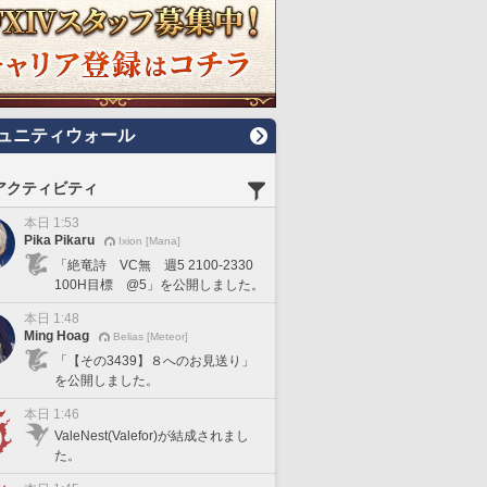
ュニティウォール
アクティビティ
本日 1:53
Pika Pikaru
Ixion [Mana]
「絶竜詩 VC無 週5 2100-2330
100H目標 @5」を公開しました。
本日 1:48
Ming Hoag
Belias [Meteor]
「【その3439】８へのお見送り」
を公開しました。
本日 1:46
ValeNest(Valefor)が結成されまし
た。