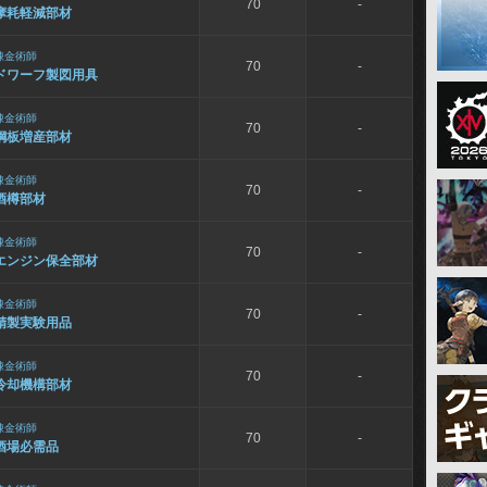
70
-
摩耗軽減部材
錬金術師
70
-
ドワーフ製図用具
錬金術師
70
-
鋼板増産部材
錬金術師
70
-
酒樽部材
錬金術師
70
-
エンジン保全部材
錬金術師
70
-
精製実験用品
錬金術師
70
-
冷却機構部材
錬金術師
70
-
酒場必需品