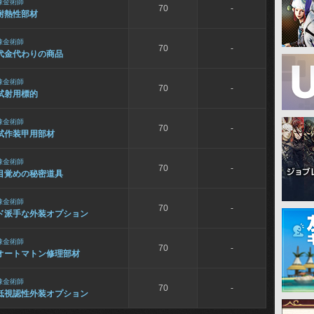
錬金術師
70
-
耐熱性部材
錬金術師
70
-
代金代わりの商品
錬金術師
70
-
試射用標的
錬金術師
70
-
試作装甲用部材
錬金術師
70
-
目覚めの秘密道具
錬金術師
70
-
ド派手な外装オプション
錬金術師
70
-
オートマトン修理部材
錬金術師
70
-
低視認性外装オプション