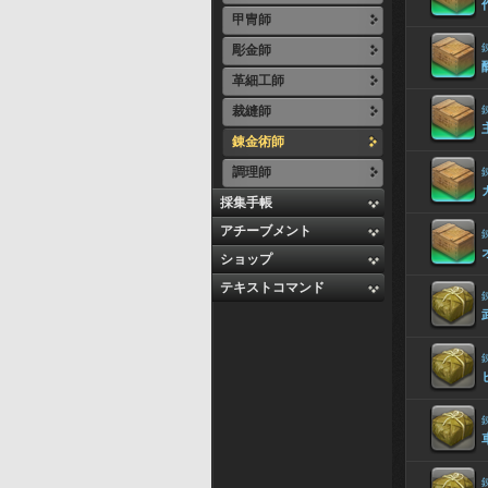
甲冑師
彫金師
革細工師
裁縫師
錬金術師
調理師
採集手帳
アチーブメント
ショップ
テキストコマンド