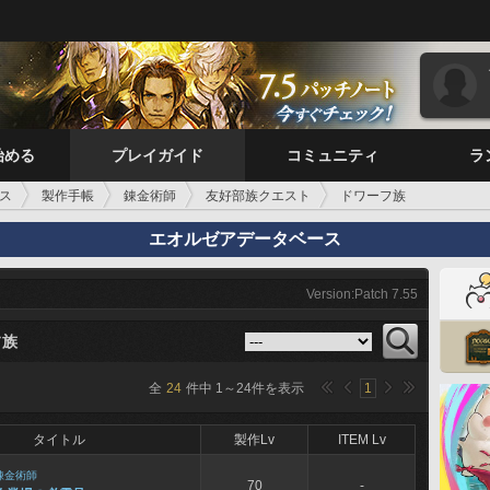
始める
プレイガイド
コミュニティ
ラ
ス
製作手帳
錬金術師
友好部族クエスト
ドワーフ族
エオルゼアデータベース
Version:Patch 7.55
フ族
全
24
件中
1
～
24
件を表示
1
タイトル
製作Lv
ITEM Lv
錬金術師
70
-