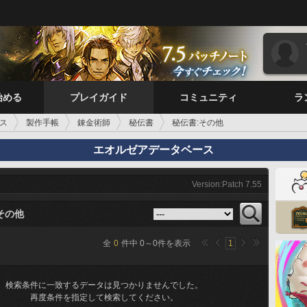
始める
プレイガイド
コミュニティ
ラ
ス
製作手帳
錬金術師
秘伝書
秘伝書:その他
エオルゼアデータベース
Version:Patch 7.55
その他
全
0
件中
0
～
0
件を表示
1
検索条件に一致するデータは見つかりませんでした。
再度条件を指定して検索してください。