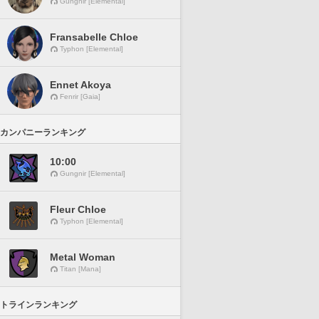
Gungnir [Elemental]
Fransabelle Chloe
Typhon [Elemental]
Ennet Akoya
Fenrir [Gaia]
カンパニーランキング
10:00
Gungnir [Elemental]
Fleur Chloe
Typhon [Elemental]
Metal Woman
Titan [Mana]
トラインランキング