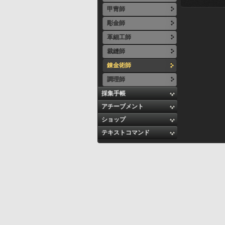
甲冑師
彫金師
革細工師
裁縫師
錬金術師
調理師
採集手帳
アチーブメント
ショップ
テキストコマンド