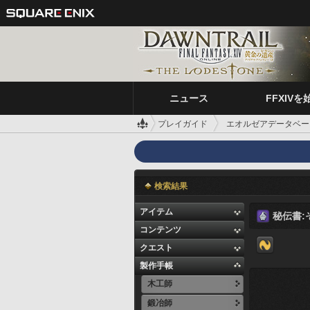
ニュース
FFXIVを
プレイガイド
エオルゼアデータベー
検索結果
アイテム
秘伝書:
コンテンツ
クエスト
製作手帳
木工師
鍛冶師