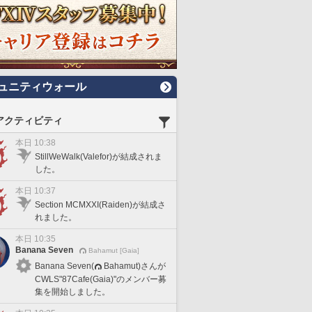
ュニティウォール
アクティビティ
本日 10:38
StillWeWalk(Valefor)が結成されま
した。
本日 10:37
Section MCMXXI(Raiden)が結成さ
れました。
本日 10:35
Banana Seven
Bahamut [Gaia]
Banana Seven(
Bahamut)さんが
CWLS"87Cafe(Gaia)"のメンバー募
集を開始しました。