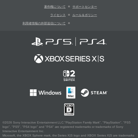
著作権について
サポートセンター
ライセンス
ルール＆ポリシー
利用者情報の外部送信について
©2026 Sony Interactive Entertainment LLC."PlayStation Family Mark", "PlayStation", "PS5
logo", "PS5", "PS4 logo" and "PS4" are registered trademarks or trademarks of Sony
Interactive Entertainment Inc.
Microsoft, the XBOX Sphere mark, the Series X|S logo and XBOX Series X|S are trademarks