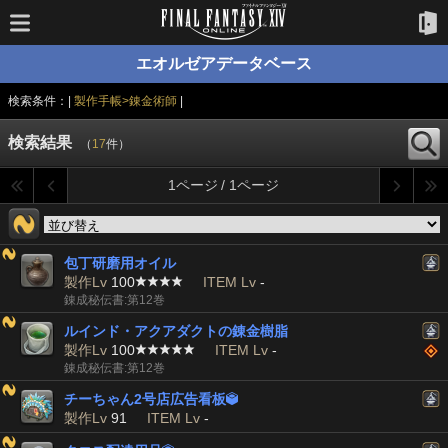
エオルゼアデータベース
検索条件：|
製作手帳>錬金術師
|
検索結果
（
17
件）
1ページ / 1ページ
包丁研磨用オイル
製作Lv
100
ITEM Lv
-
錬成秘伝書:第12巻
ルインド・アクアダクトの錬金樹脂
製作Lv
100
ITEM Lv
-
錬成秘伝書:第12巻
チーちゃん2号店広告看板

製作Lv
91
ITEM Lv
-