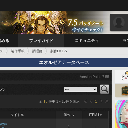
始める
プレイガイド
コミュニティ
ラ
ス
製作手帳
調理師
製作Lv 1-5
エオルゼアデータベース
Version:Patch 7.55
-5
全
15
件中
1
～
15
件を表示
1
タイトル
製作Lv
ITEM Lv
調理師
1
-