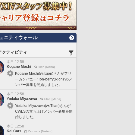
ュニティウォール
アクティビティ
本日 12:59
Kogane Mochi
Ixion [Mana]
Kogane Mochi(
Ixion)さんがフリ
ーカンパニー"Ton-berry(Ixion)"のメ
ンバー募集を開始しました。
本日 12:58
Yodaka Miyazawa
Titan [Mana]
Yodaka Miyazawa(
Titan)さんが
CWLSの立ち上げメンバー募集を開
始しました。
本日 12:58
Kei Cats
Zeromus [Meteor]