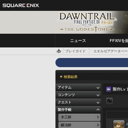
ニュース
FFXIVを
プレイガイド
エオルゼアデータベー
検索結果
アイテム
製作Lv 1
コンテンツ
クエスト
製作手帳
木工師
鍛冶師