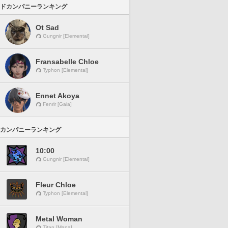
ドカンパニーランキング
Ot Sad
Gungnir [Elemental]
Fransabelle Chloe
Typhon [Elemental]
Ennet Akoya
Fenrir [Gaia]
カンパニーランキング
10:00
Gungnir [Elemental]
Fleur Chloe
Typhon [Elemental]
Metal Woman
Titan [Mana]