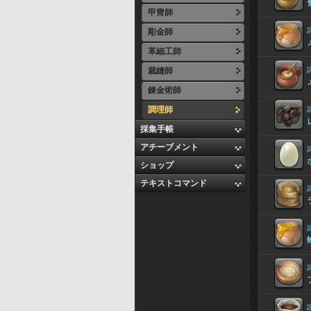
甲冑師
彫金師
革細工師
裁縫師
錬金術師
調理師
採集手帳
アチーブメント
ショップ
テキストコマンド