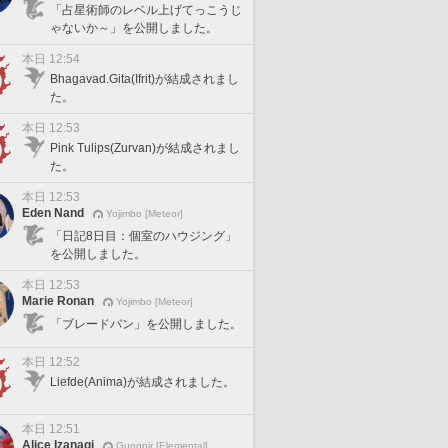
「占星術師のレベル上げてっこうじ
ゃないか～」を公開しました。
本日 12:54
Bhagavad.Gita(Ifrit)が結成されまし
た。
本日 12:53
Pink Tulips(Zurvan)が結成されまし
た。
本日 12:53
Eden Nand
Yojimbo [Meteor]
「日記8日目：個室のハウジング」
を公開しました。
本日 12:53
Marie Ronan
Yojimbo [Meteor]
「ブレードバン」を公開しました。
本日 12:52
Liefde(Anima)が結成されました。
本日 12:51
Alice Izanagi
Gungnir [Elemental]