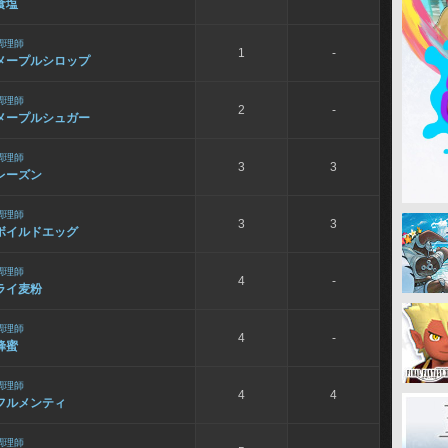
食塩
調理師
1
-
メープルシロップ
調理師
2
-
メープルシュガー
調理師
3
3
レーズン
調理師
3
3
ボイルドエッグ
調理師
4
-
ライ麦粉
調理師
4
-
蜂蜜
調理師
4
4
フルメンティ
調理師