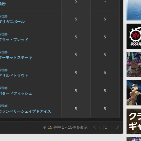
5
-
魚粉
調理師
5
5
ザリガニボール
調理師
5
5
フラットブレッド
調理師
5
5
マーモットステーキ
調理師
5
8
グリルドトラウト
調理師
5
5
バタードフィッシュ
調理師
5
5
ロランベリーシェイブドアイス
全
15
件中
1
～
15
件を表示
1