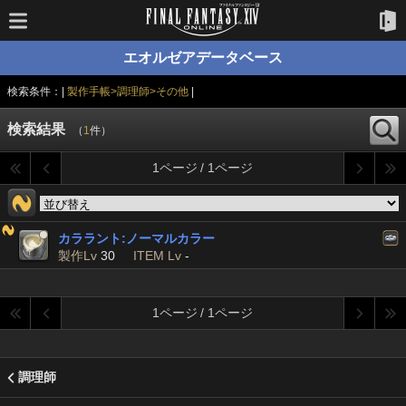
エオルゼアデータベース
検索条件：|
製作手帳>調理師>その他
|
検索結果
（
1
件）
1ページ / 1ページ
カララント:ノーマルカラー
製作Lv
30
ITEM Lv
-
1ページ / 1ページ
調理師