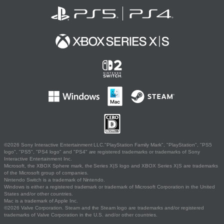
©2026 Sony Interactive Entertainment LLC."PlayStation Family Mark", "PlayStation", "PS5
logo", "PS5", "PS4 logo" and "PS4" are registered trademarks or trademarks of Sony
Interactive Entertainment Inc.
Microsoft, the XBOX Sphere mark, the Series X|S logo and XBOX Series X|S are trademarks
of the Microsoft group of companies.
Nintendo Switch is a trademark of Nintendo.
Windows is either a registered trademark or trademark of Microsoft Corporation in the United
States and/or other countries.
Mac is a trademark of Apple Inc.
©2026 Valve Corporation. Steam and the Steam logo are trademarks and/or registered
trademarks of Valve Corporation in the U.S. and/or other countries.