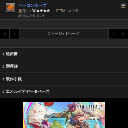
ベーコンスープ
製作Lv
50
ITEM Lv
110
調理秘伝書:第2巻
1ページ / 1ページ
秘伝書
調理師
製作手帳
エオルゼアデータベース