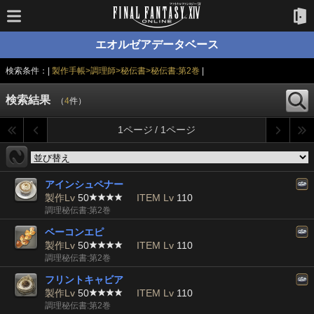
エオルゼアデータベース
検索条件：|
製作手帳>調理師>秘伝書>秘伝書:第2巻
|
検索結果
（
4
件）
1ページ / 1ページ
アインシュペナー
製作Lv
50
ITEM Lv
110
調理秘伝書:第2巻
ベーコンエピ
製作Lv
50
ITEM Lv
110
調理秘伝書:第2巻
フリントキャビア
製作Lv
50
ITEM Lv
110
調理秘伝書:第2巻