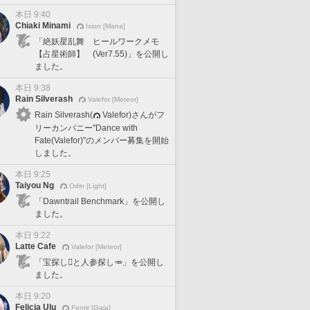
本日 9:40
Chiaki Minami
Ixion [Mana]
「絶妖星乱舞 ヒールワークメモ
【占星術師】 (Ver7.55)」を公開し
ました。
本日 9:38
Rain Silverash
Valefor [Meteor]
Rain Silverash(
Valefor)さんがフ
リーカンパニー"Dance with
Fate(Valefor)"のメンバー募集を開始
しました。
本日 9:25
Taiyou Ng
Odin [Light]
「Dawntrail Benchmark」を公開し
ました。
本日 9:22
Latte Cafe
Valefor [Meteor]
「宝探し🪎と人参探し🥕」を公開し
ました。
本日 9:20
Felicia Ulu
Fenrir [Gaia]