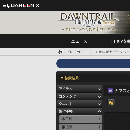
ニュース
FFXIVを
プレイガイド
エオルゼアデータベー
検索結果
アイテム
ナマズ
コンテンツ
クエスト
製作手帳
木工師
鍛冶師