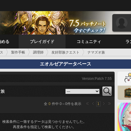
始める
プレイガイド
コミュニティ
ラ
ス
製作手帳
調理師
友好部族クエスト
ナマズオ族
エオルゼアデータベース
Version:Patch 7.55
オ族
全
0
件中
0
～
0
件を表示
1
検索条件に一致するデータは見つかりませんでした。
再度条件を指定して検索してください。