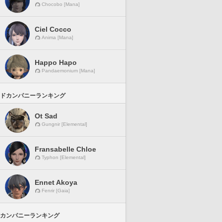
Chocobo [Mana]
Ciel Cocco
Anima [Mana]
Happo Hapo
Pandaemonium [Mana]
ドカンパニーランキング
Ot Sad
Gungnir [Elemental]
Fransabelle Chloe
Typhon [Elemental]
Ennet Akoya
Fenrir [Gaia]
カンパニーランキング