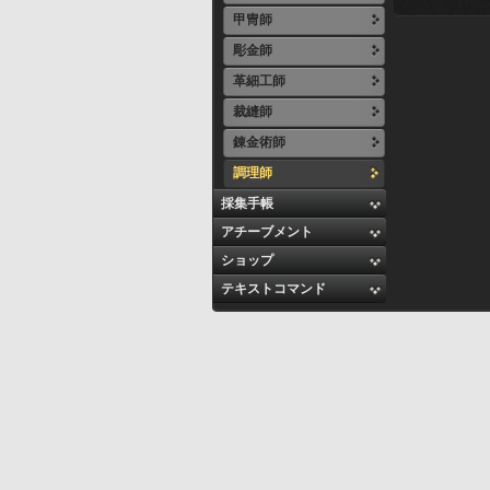
甲冑師
彫金師
革細工師
裁縫師
錬金術師
調理師
採集手帳
アチーブメント
ショップ
テキストコマンド