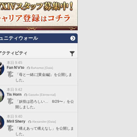
ュニティウォール
アクティビティ
本日 9:45
Fan N'o'to
Bahamut [Gaia]
「母と一緒に[黄金編]」を公開しま
した。
本日 9:42
Tis Horn
Garuda [Elemental]
「妖怪は恐ろしい… 8/29〜」を公
開しました。
本日 9:40
Miril Shery
Alexander [Gaia]
「構えあって構えなし」を公開しま
した。