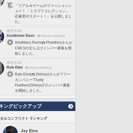
「リアル＆ゲームのファッションシ
ョー！ 「ミラプリコレクション」
応募受付スタート！」を公開しまし
た。
本日 9:18
Ansiktslos Ravn
Phantom [Chaos]
Ansiktslos Ravn(
Phantom)さんが
CWLSの立ち上げメンバー募集を開
始しました。
本日 9:14
Ryle Eliot
Shinryu [Meteor]
Ryle Eliot(
Shinryu)さんがフリー
カンパニー"Trusty
Feathers(Shinryu)"のメンバー募集
を開始しました。
キングピックアップ
タルコンフリクト ランキング
Jay Eins