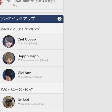
Busy(Carbuncle)が結成されまし
た。
キングピックアップ
タルコンフリクト ランキング
Ciel Cocco
Anima [Mana]
Happo Hapo
Pandaemonium [Mana]
Vivi Ann
Kujata [Elemental]
ドカンパニーランキング
Ot Sad
Gungnir [Elemental]