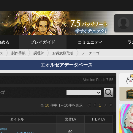
始める
プレイガイド
コミュニティ
ラ
ス
製作手帳
調理師
お得意様取引
メ・ナーゴ
エオルゼアデータベース
Version:Patch 7.55
ーゴ
全
10
件中
1
～
10
件を表示
1
タイトル
製作Lv
ITEM Lv
調理師
60
-