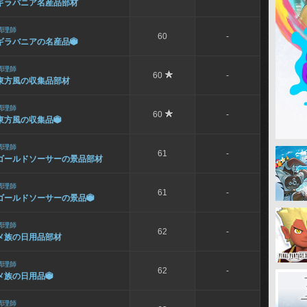
ギラバニア名産品部材
調理師
60
-
ギラバニアの名産品

調理師
60
-
東方風の収集品部材
調理師
60
-
東方風の収集品

調理師
61
-
ゴールドソーサーの景品部材
調理師
61
-
ゴールドソーサーの景品

調理師
62
-
メ族の日用品部材
調理師
62
-
メ族の日用品

調理師