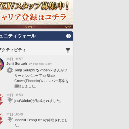
ュニティウォール
アクティビティ
本日 18:57
Jenji Seraph
Phoenix [Light]
Jenji Seraph(
Phoenix)さんがフ
リーカンパニー"The Black
Crown(Phoenix)"のメンバー募集を
開始しました。
本日 18:53
jrts(Valefor)が結成されました。
本日 18:49
Moonlit Echo(Lich)が結成されまし
た。