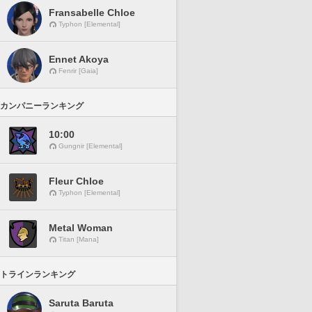
Fransabelle Chloe
Typhon [Elemental]
Ennet Akoya
Fenrir [Gaia]
カンパニーランキング
10:00
Gungnir [Elemental]
Fleur Chloe
Typhon [Elemental]
Metal Woman
Titan [Mana]
トラインランキング
Saruta Baruta