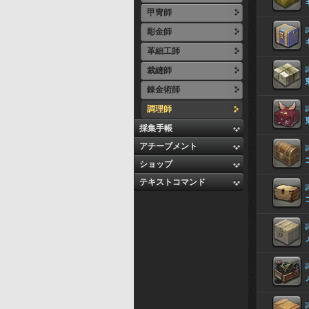
甲冑師
彫金師
革細工師
裁縫師
錬金術師
調理師
採集手帳
アチーブメント
ショップ
テキストコマンド