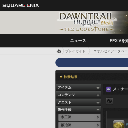
ニュース
FFXIVを
プレイガイド
エオルゼアデータベー
検索結果
アイテム
メ・ナ
コンテンツ
クエスト
製作手帳
木工師
鍛冶師