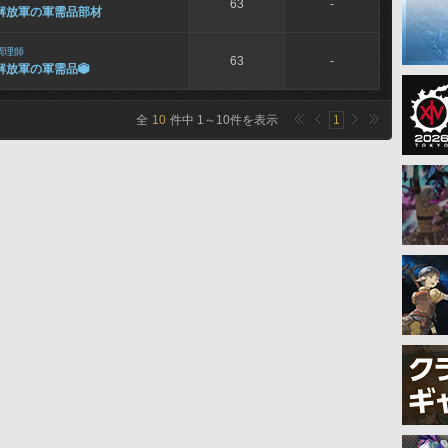
63
-
解放軍の軍需品部材
調理師
63
-
解放軍の軍需品

全
10
件中
1
～
10
件を表示
1