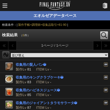
エオルゼアデータベース
検索条件：|
製作手帳>調理師>収集品取引>81-90
|
検索結果
（
6
件）
1ページ / 1ページ
収集用の賢人パン

製作Lv
81
ITEM Lv
-
収集用のキングクラブケーキ

製作Lv
83
ITEM Lv
-
収集用のハピネスジュース

製作Lv
85
ITEM Lv
-
収集用のジャイアントタラモサラータ

製作Lv
87
ITEM Lv
-