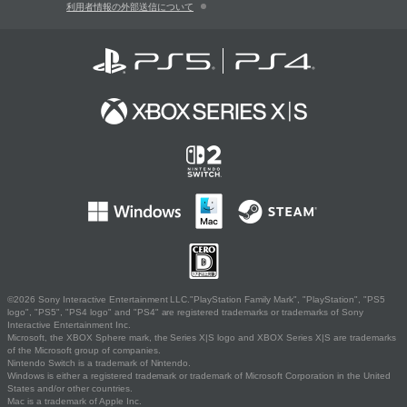
利用者情報の外部送信について
©2026 Sony Interactive Entertainment LLC."PlayStation Family Mark", "PlayStation", "PS5
logo", "PS5", "PS4 logo" and "PS4" are registered trademarks or trademarks of Sony
Interactive Entertainment Inc.
Microsoft, the XBOX Sphere mark, the Series X|S logo and XBOX Series X|S are trademarks
of the Microsoft group of companies.
Nintendo Switch is a trademark of Nintendo.
Windows is either a registered trademark or trademark of Microsoft Corporation in the United
States and/or other countries.
Mac is a trademark of Apple Inc.