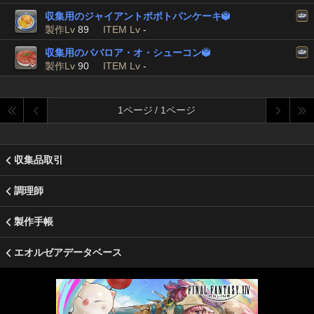
収集用のジャイアントポポトパンケーキ

製作Lv
89
ITEM Lv
-
収集用のババロア・オ・シューコン

製作Lv
90
ITEM Lv
-
1ページ / 1ページ
収集品取引
調理師
製作手帳
エオルゼアデータベース