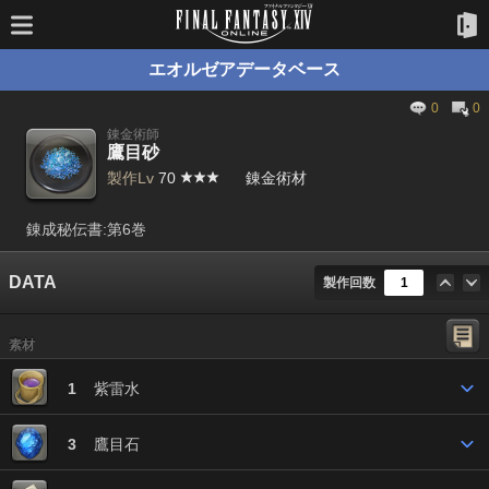
エオルゼアデータベース
0
0
錬金術師
鷹目砂
製作Lv
70
錬金術材
錬成秘伝書:第6巻
DATA
製作回数
素材
1
紫雷水
3
鷹目石