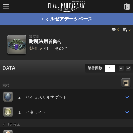
エオルゼアデータベース
0
0
鍛冶師
耐魔法用首飾り
製作Lv
78
その他
DATA
製作回数
素材
2
ハイミスリルナゲット
1
ペタライト
クリスタル