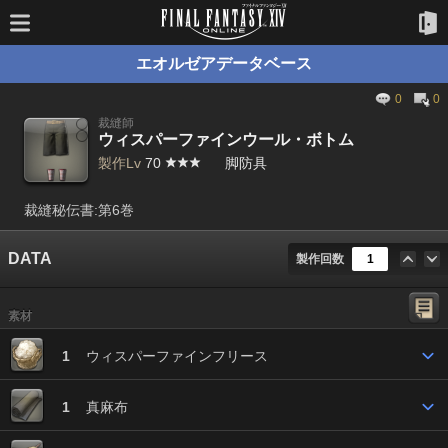
エオルゼアデータベース
0
0
裁縫師
ウィスパーファインウール・ボトム
製作Lv
70
脚防具
裁縫秘伝書:第6巻
DATA
製作回数
素材
1
ウィスパーファインフリース
1
真麻布