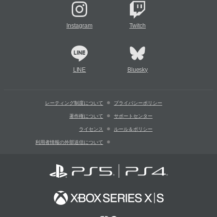
Instagram
Twitch
LINE
Bluesky
レーティング制度について
プライバシーポリシー
著作権について
サポートセンター
ライセンス
ルール＆ポリシー
利用者情報の外部送信について