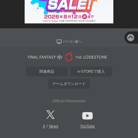
パソコン版へ
関連商品
e-STOREで購入
ゲームダウンロード
Official Information
/
X
News
YouTube