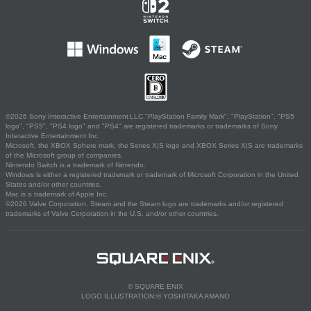
©2026 Sony Interactive Entertainment LLC."PlayStation Family Mark", "PlayStation", "PS5
logo", "PS5", "PS4 logo" and "PS4" are registered trademarks or trademarks of Sony
Interactive Entertainment Inc.
Microsoft, the XBOX Sphere mark, the Series X|S logo and XBOX Series X|S are trademarks
of the Microsoft group of companies.
Nintendo Switch is a trademark of Nintendo.
Windows is either a registered trademark or trademark of Microsoft Corporation in the United
States and/or other countries.
Mac is a trademark of Apple Inc.
©2026 Valve Corporation. Steam and the Steam logo are trademarks and/or registered
trademarks of Valve Corporation in the U.S. and/or other countries.
© SQUARE ENIX
LOGO ILLUSTRATION:© YOSHITAKA AMANO