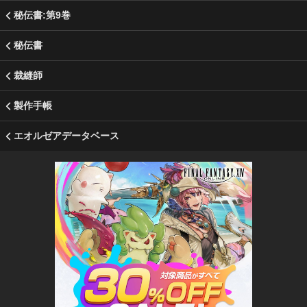
秘伝書:第9巻
秘伝書
裁縫師
製作手帳
エオルゼアデータベース