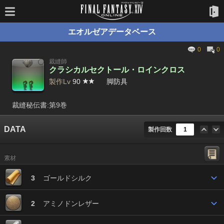
エオルゼアデータベース
0
0
裁縫師
クラシカルセクトール・ロインクロス
製作Lv
90
脚防具
裁縫秘伝書:第9巻
DATA
製作回数
素材
3
ゴールドシルク
2
アミノドンレザー