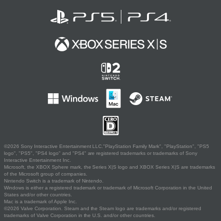
©2026 Sony Interactive Entertainment LLC."PlayStation Family Mark", "PlayStation", "PS5
logo", "PS5", "PS4 logo" and "PS4" are registered trademarks or trademarks of Sony
Interactive Entertainment Inc.
Microsoft, the XBOX Sphere mark, the Series X|S logo and XBOX Series X|S are trademarks
of the Microsoft group of companies.
Nintendo Switch is a trademark of Nintendo.
Windows is either a registered trademark or trademark of Microsoft Corporation in the United
States and/or other countries.
Mac is a trademark of Apple Inc.
©2026 Valve Corporation. Steam and the Steam logo are trademarks and/or registered
trademarks of Valve Corporation in the U.S. and/or other countries.