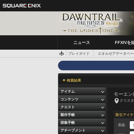
ニュース
FFXIVを
プレイガイド
エオルゼアデータベー
検索結果
アイテム
モーエン
コンテンツ
クリスタリウ
クエスト
製作手帳
取引アイテ
採集手帳
系統
アチーブメント