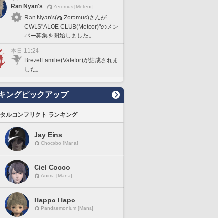
Ran Nyan's
Zeromus [Meteor]
Ran Nyan's(
Zeromus)さんが
CWLS"ALOE CLUB(Meteor)"のメン
バー募集を開始しました。
本日 11:24
BrezelFamilie(Valefor)が結成されま
した。
キングピックアップ
タルコンフリクト ランキング
Jay Eins
Chocobo [Mana]
Ciel Cocco
Anima [Mana]
Happo Hapo
Pandaemonium [Mana]