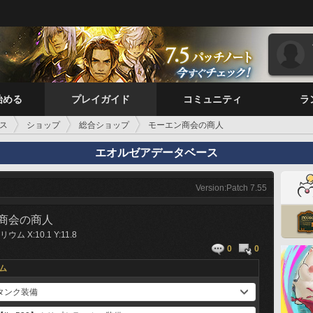
始める
プレイガイド
コミュニティ
ラ
ス
ショップ
総合ショップ
モーエン商会の商人
エオルゼアデータベース
Version:Patch 7.55
商会の商人
ム X:10.1 Y:11.8
0
0
ム