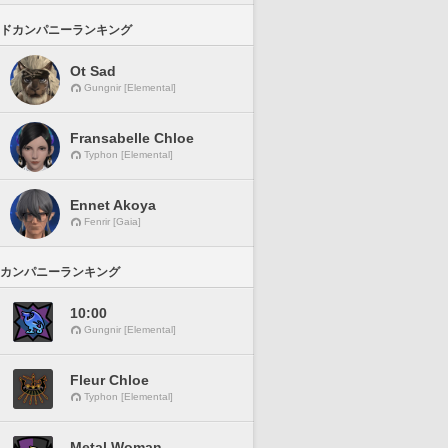
ドカンパニーランキング
Ot Sad
Gungnir [Elemental]
Fransabelle Chloe
Typhon [Elemental]
Ennet Akoya
Fenrir [Gaia]
カンパニーランキング
10:00
Gungnir [Elemental]
Fleur Chloe
Typhon [Elemental]
Metal Woman