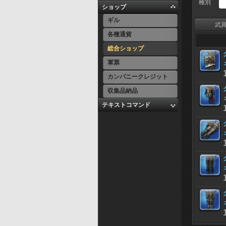
種別
ショップ
ギル
武
各種通貨
総合ショップ
軍票
カンパニークレジット
収集品納品
テキストコマンド