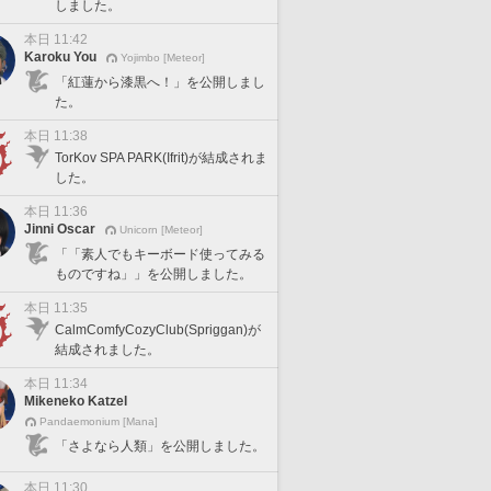
しました。
本日 11:42
Karoku You
Yojimbo [Meteor]
「紅蓮から漆黒へ！」を公開しまし
た。
本日 11:38
TorKov SPA PARK(Ifrit)が結成されま
した。
本日 11:36
Jinni Oscar
Unicorn [Meteor]
「「素人でもキーボード使ってみる
ものですね」」を公開しました。
本日 11:35
CalmComfyCozyClub(Spriggan)が
結成されました。
本日 11:34
Mikeneko Katzel
Pandaemonium [Mana]
「さよなら人類」を公開しました。
本日 11:30