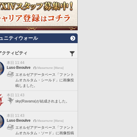
ュニティウォール
アクティビティ
本日 11:44
Luso Beoulve
Masamune [Mana]
エオルゼアデータベース「ファント
ムオカルタム・シールド」に画像投
稿しました。
本日 11:43
sky(Ravana)が結成されました。
本日 11:43
Luso Beoulve
Masamune [Mana]
エオルゼアデータベース「ファント
ムオカルタム・ソード」に画像投稿