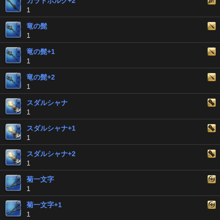
カラドボルグ+2
1
竜の髭
1
竜の髭+1
1
竜の髭+2
1
スダルシャナ
1
スダルシャナ+1
1
スダルシャナ+2
1
菊一文字
1
菊一文字+1
1