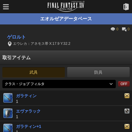
エオルゼアデータベース
0
0
ゲロルト
エウレカ：アネモス帯 X:17.9 Y:32.2
取引アイテム
武具
防具
クラス・ジョブ フィルタ
OFF
ガラティン
1
エヴァラック
1
ガラティン+1