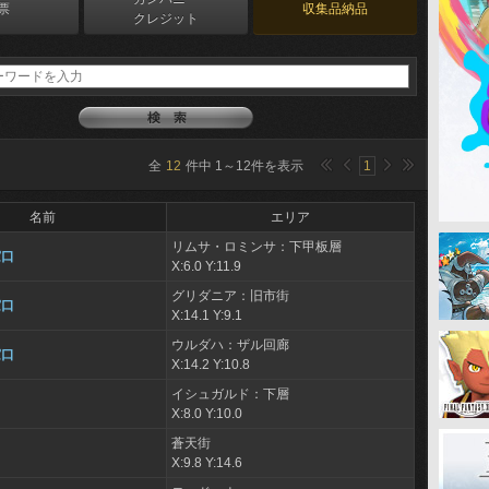
票
収集品納品
クレジット
全
12
件中
1
～
12
件を表示
1
名前
エリア
リムサ・ロミンサ：下甲板層
窓口
X:6.0 Y:11.9
グリダニア：旧市街
窓口
X:14.1 Y:9.1
ウルダハ：ザル回廊
窓口
X:14.2 Y:10.8
イシュガルド：下層
X:8.0 Y:10.0
蒼天街
X:9.8 Y:14.6