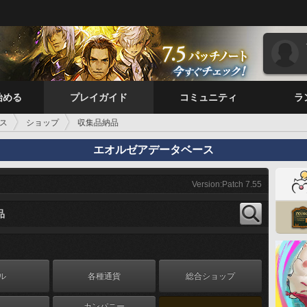
始める
プレイガイド
コミュニティ
ラ
ス
ショップ
収集品納品
エオルゼアデータベース
Version:Patch 7.55
品
ル
各種通貨
総合ショップ
カンパニー