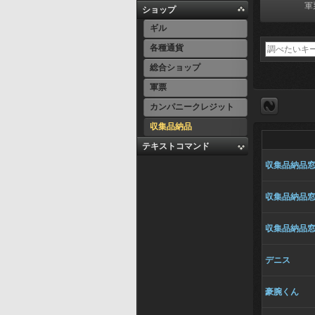
軍
ショップ
ギル
各種通貨
総合ショップ
軍票
カンパニークレジット
収集品納品
テキストコマンド
収集品納品
収集品納品
収集品納品
デニス
豪腕くん