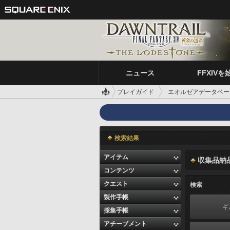
ニュース
FFXIVを
プレイガイド
エオルゼアデータベー
検索結果
アイテム
収集品納
コンテンツ
クエスト
検索
製作手帳
ギ
採集手帳
アチーブメント