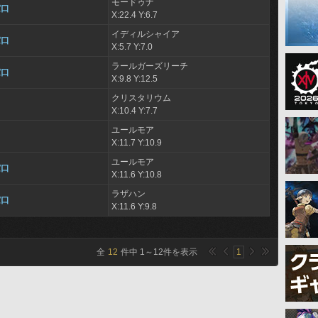
モードゥナ
窓口
X:22.4 Y:6.7
イディルシャイア
窓口
X:5.7 Y:7.0
ラールガーズリーチ
窓口
X:9.8 Y:12.5
クリスタリウム
X:10.4 Y:7.7
ユールモア
X:11.7 Y:10.9
ユールモア
窓口
X:11.6 Y:10.8
ラザハン
窓口
X:11.6 Y:9.8
全
12
件中
1
～
12
件を表示
1