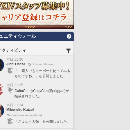
ュニティウォール
アクティビティ
本日 11:36
Jinni Oscar
Unicorn [Meteor]
「「素人でもキーボード使ってみる
ものですね」」を公開しました。
本日 11:35
CalmComfyCozyClub(Spriggan)が
結成されました。
本日 11:34
Mikeneko Katzel
Pandaemonium [Mana]
「さよなら人類」を公開しました。