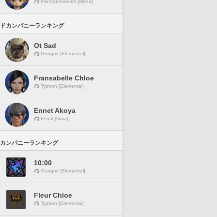
Pandaemonium [Mana]
ドカンパニーランキング
Ot Sad
Gungnir [Elemental]
Fransabelle Chloe
Typhon [Elemental]
Ennet Akoya
Fenrir [Gaia]
カンパニーランキング
10:00
Gungnir [Elemental]
Fleur Chloe
Typhon [Elemental]