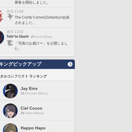
募集を開始しました。
本日 11:06
The Comfy Corner(Zodiark)が結成
されました。
本日 11:02
Tohr'to Gluxh
Fenrir [Gaia]
「写真のお届け〜」を公開しまし
た。
キングピックアップ
タルコンフリクト ランキング
Jay Eins
Chocobo [Mana]
Ciel Cocco
Anima [Mana]
Happo Hapo