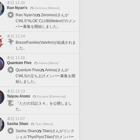
本日 11:30
Ran Nyan's
Zeromus [Meteor]
Ran Nyan's(
Zeromus)さんが
CWLS"ALOE CLUB(Meteor)"のメン
バー募集を開始しました。
本日 11:24
BrezelFamilie(Valefor)が結成されま
した。
本日 11:20
Quantum Five
Anima [Mana]
Quantum Five(
Anima)さんが
CWLSの立ち上げメンバー募集を開
始しました。
本日 11:13
Taiyou Atomi
Gungnir [Elemental]
「ただの日記３４」を公開しまし
た。
本日 11:07
Sasha Shan
Titan [Mana]
Sasha Shan(
Titan)さんがリンク
シェル"PiyoPiyo(Titan)"のメンバー