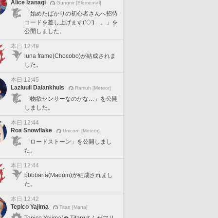
Alice Izanagi
Gungnir [Elemental]
「始めたばかりの初心者さんへ招待
コードを差し上げます('◇')ゞ。」を
公開しました。
本日 12:49
luna frame(Chocobo)が結成されま
した。
本日 12:45
Lazluuli Dalankhuis
Ramuh [Meteor]
「物欲センサーなのかな…」を公開
しました。
本日 12:44
Roa Snowflake
Unicorn [Meteor]
「ロードストーン」を公開しまし
た。
本日 12:44
bbbbaria(Maduin)が結成されまし
た。
本日 12:42
Tepico Yajima
Titan [Mana]
Tepico Yajima(
Titan)さんがフリ