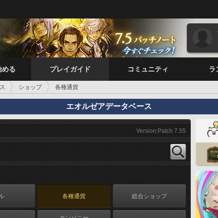
始める
プレイガイド
コミュニティ
ラ
ス
ショップ
各種通貨
エオルゼアデータベース
Version:Patch 7.55
ル
各種通貨
総合ショップ
カンパニー