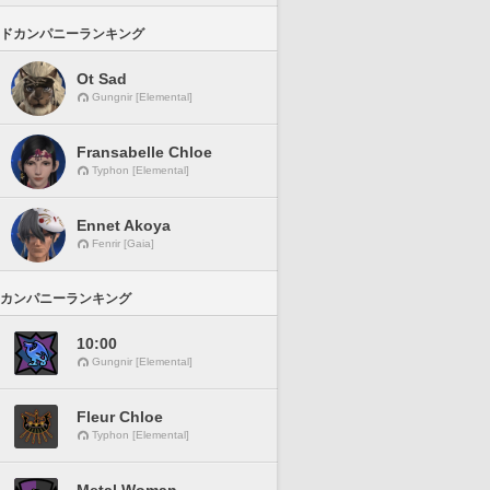
ドカンパニーランキング
Ot Sad
Gungnir [Elemental]
Fransabelle Chloe
Typhon [Elemental]
Ennet Akoya
Fenrir [Gaia]
カンパニーランキング
10:00
Gungnir [Elemental]
Fleur Chloe
Typhon [Elemental]