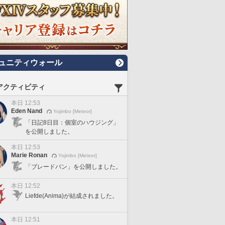
ュニティウォール
アクティビティ
本日 12:53
Eden Nand
Yojimbo [Meteor]
「日記8日目：個室のハウジング」
を公開しました。
本日 12:53
Marie Ronan
Yojimbo [Meteor]
「ブレードバン」を公開しました。
本日 12:52
Liefde(Anima)が結成されました。
本日 12:51