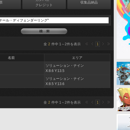
票
収集品納品
クレジット
全
2
件中
1
～
2
件を表示
1
名前
エリア
ソリューション・ナイン
X:8.6 Y:13.5
ソリューション・ナイン
X:8.5 Y:13.6
全
2
件中
1
～
2
件を表示
1