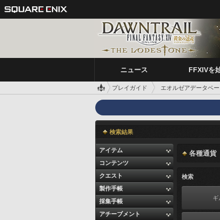
ニュース
FFXIVを
プレイガイド
エオルゼアデータベー
検索結果
アイテム
各種通貨
コンテンツ
クエスト
検索
製作手帳
ギ
採集手帳
アチーブメント