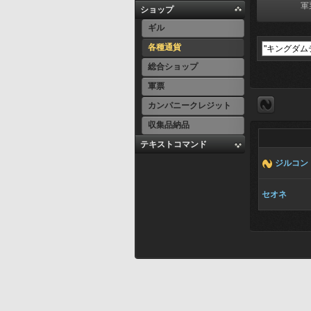
軍
ショップ
ギル
各種通貨
総合ショップ
軍票
カンパニークレジット
収集品納品
テキストコマンド
ジルコン
セオネ