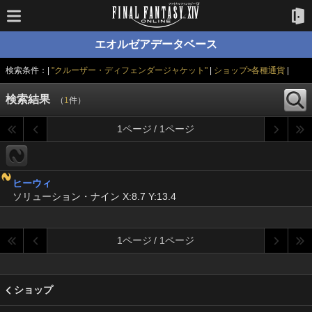
エオルゼアデータベース
検索条件：|
"クルーザー・ディフェンダージャケット"
|
ショップ>各種通貨
|
検索結果
（
1
件）
1ページ / 1ページ
ヒーウィ
ソリューション・ナイン X:8.7 Y:13.4
1ページ / 1ページ
ショップ