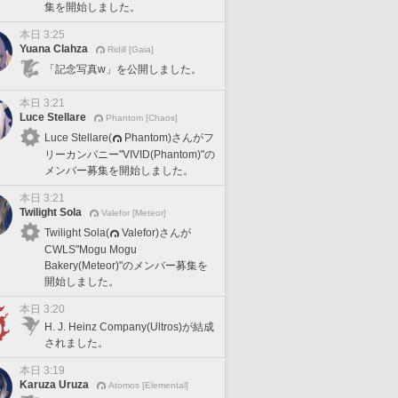
集を開始しました。
本日 3:25
Yuana Clahza
Ridill [Gaia]
「記念写真w」を公開しました。
本日 3:21
Luce Stellare
Phantom [Chaos]
Luce Stellare(
Phantom)さんがフ
リーカンパニー"VIVID(Phantom)"の
メンバー募集を開始しました。
本日 3:21
Twilight Sola
Valefor [Meteor]
Twilight Sola(
Valefor)さんが
CWLS"Mogu Mogu
Bakery(Meteor)"のメンバー募集を
開始しました。
本日 3:20
H. J. Heinz Company(Ultros)が結成
されました。
本日 3:19
Karuza Uruza
Atomos [Elemental]