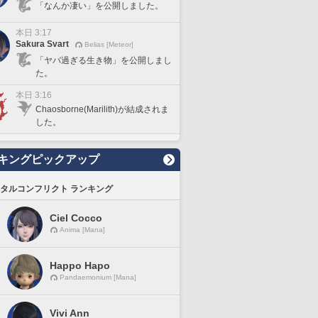
「なんか凄い」を公開しました。
本日 3:17
Sakura Svart
Belias [Meteor]
「ヤバ過ぎる生き物」を公開しまし
た。
本日 3:16
Chaosborne(Marilith)が結成されま
した。
キングピックアップ
タルコンフリクト ランキング
Ciel Cocco
Anima [Mana]
Happo Hapo
Pandaemonium [Mana]
Vivi Ann