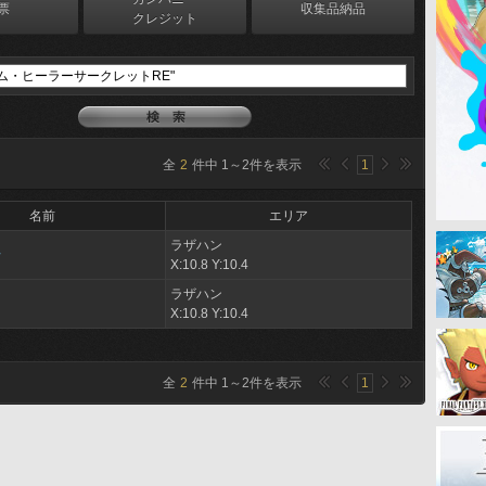
票
収集品納品
クレジット
全
2
件中
1
～
2
件を表示
1
名前
エリア
ラザハン
ン
X:10.8 Y:10.4
ラザハン
X:10.8 Y:10.4
全
2
件中
1
～
2
件を表示
1