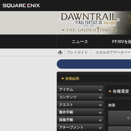
ニュース
FFXIVを
プレイガイド
エオルゼアデータベー
検索結果
アイテム
各種通貨
コンテンツ
クエスト
検索
製作手帳
ギ
採集手帳
アチーブメント