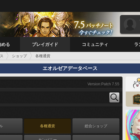
始める
プレイガイド
コミュニティ
ラ
ス
ショップ
各種通貨
エオルゼアデータベース
Version:Patch 7.55
ル
各種通貨
総合ショップ
カンパニー