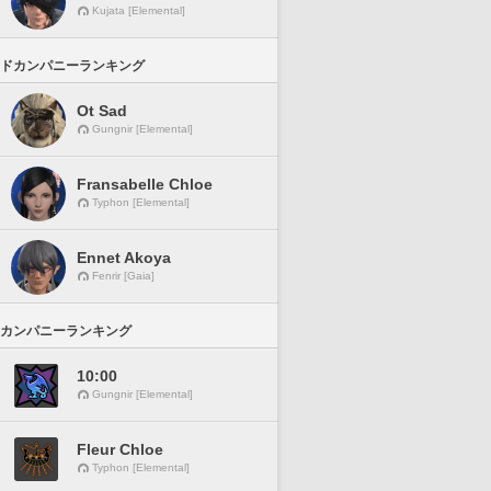
Kujata [Elemental]
ドカンパニーランキング
Ot Sad
Gungnir [Elemental]
Fransabelle Chloe
Typhon [Elemental]
Ennet Akoya
Fenrir [Gaia]
カンパニーランキング
10:00
Gungnir [Elemental]
Fleur Chloe
Typhon [Elemental]