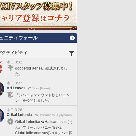
ュニティウォール
アクティビティ
本日 3:32
goopers(Faerie)が結成されまし
た。
本日 3:27
Arl Leaves
Titan [Mana]
「ジバニャンマウント欲しいニャ
ン」を公開しました。
本日 3:26
Orikal Lefontia
Halicarnassus [Dynamis]
Orikal Lefontia(
Halicarnassus)さ
んがフリーカンパニー"Isekai
Club(Halicarnassus)"のメンバー募