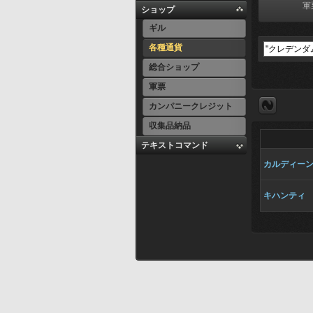
軍
ショップ
ギル
各種通貨
総合ショップ
軍票
カンパニークレジット
収集品納品
テキストコマンド
カルディー
キハンティ