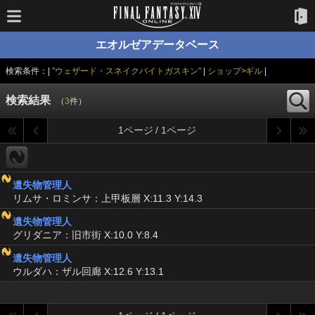
エオルゼアデータベース
検索条件：|
"ウェザード・スネイクバイトガスキン"
|
ショップ>ギル
|
検索結果
（
3
件）
1ページ / 1ページ
遺失物管理人
リムサ・ロミンサ：上甲板層 X:11.3 Y:14.3
遺失物管理人
グリダニア：旧市街 X:10.0 Y:8.4
遺失物管理人
ウルダハ：ザル回廊 X:12.6 Y:13.1