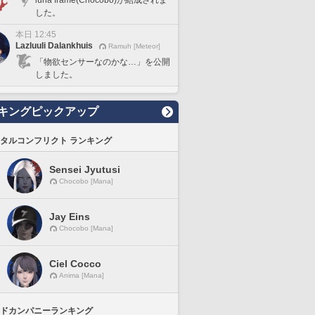
luna frame(Chocobo)が結成されま
した。
本日 12:45
Lazluuli Dalankhuis
Ramuh [Meteor]
「物欲センサーなのかな…」を公開
しました。
キングピックアップ
タルコンフリクト ランキング
Sensei Jyutusi
Chocobo [Mana]
Jay Eins
Chocobo [Mana]
Ciel Cocco
Anima [Mana]
ドカンパニーランキング