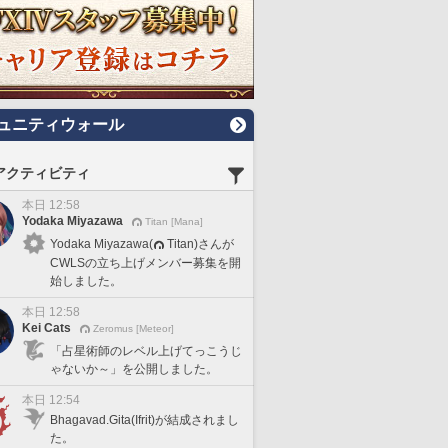
ュニティウォール
アクティビティ
本日 12:58
Yodaka Miyazawa
Titan [Mana]
Yodaka Miyazawa(
Titan)さんが
CWLSの立ち上げメンバー募集を開
始しました。
本日 12:58
Kei Cats
Zeromus [Meteor]
「占星術師のレベル上げてっこうじ
ゃないか～」を公開しました。
本日 12:54
Bhagavad.Gita(Ifrit)が結成されまし
た。