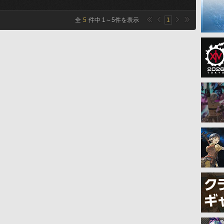
全
5
件中
1
～
5
件を表示
1