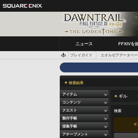
ニュース
FFXIVを
プレイガイド
エオルゼアデータベー
検索結果
アイテム
ギル
コンテンツ
クエスト
検索
製作手帳
ギ
採集手帳
アチーブメント