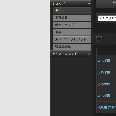
軍
ショップ
ギル
各種通貨
総合ショップ
軍票
カンパニークレジット
収集品納品
テキストコマンド
よろず屋
よろず屋
よろず屋
よろず屋
武具屋 ブル