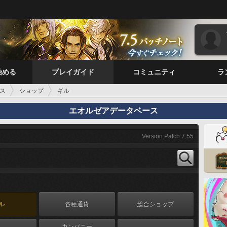
始める
プレイガイド
コミュニティ
ラ
ス
ショップ
ギル
エオルゼアデータベース
Version:Patch 7.55
ル
各種通貨
総合ショップ
カンパニー