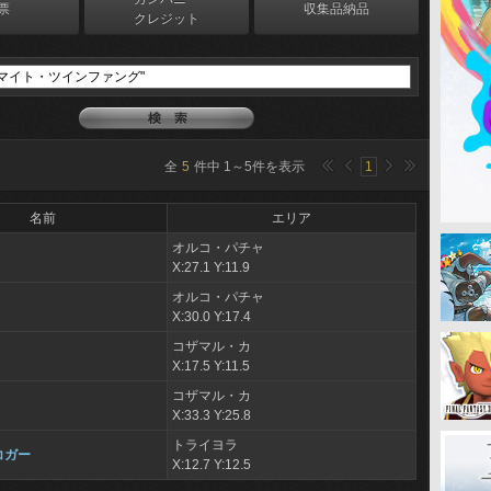
票
収集品納品
クレジット
全
5
件中
1
～
5
件を表示
1
名前
エリア
オルコ・パチャ
X:27.1 Y:11.9
オルコ・パチャ
X:30.0 Y:17.4
コザマル・カ
X:17.5 Y:11.5
コザマル・カ
X:33.3 Y:25.8
トライヨラ
コガー
X:12.7 Y:12.5