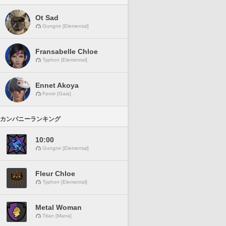
Ot Sad
Gungnir [Elemental]
Fransabelle Chloe
Typhon [Elemental]
Ennet Akoya
Fenrir [Gaia]
カンパニーランキング
10:00
Gungnir [Elemental]
Fleur Chloe
Typhon [Elemental]
Metal Woman
Titan [Mana]