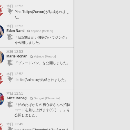
本日 12:53
Pink Tulips(Zurvan)が結成されまし
た。
本日 12:53
Eden Nand
Yojimbo [Meteor]
「日記8日目：個室のハウジング」
を公開しました。
本日 12:53
Marie Ronan
Yojimbo [Meteor]
「ブレードバン」を公開しました。
本日 12:52
Liefde(Anima)が結成されました。
本日 12:51
Alice Izanagi
Gungnir [Elemental]
「始めたばかりの初心者さんへ招待
コードを差し上げます('◇')ゞ。」を
公開しました。
本日 12:49