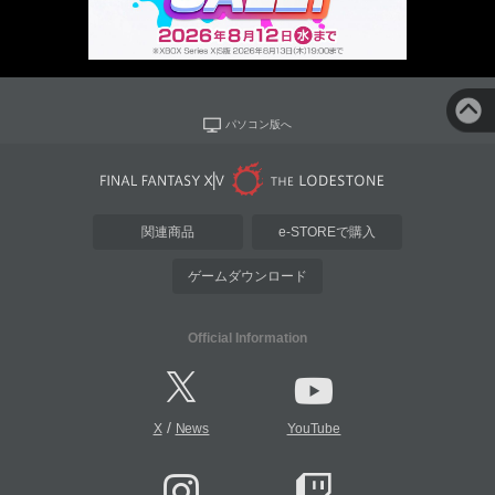
パソコン版へ
関連商品
e-STOREで購入
ゲームダウンロード
Official Information
/
X
News
YouTube