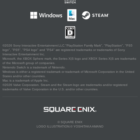
©2026 Sony Interactive Entertainment LLC."PlayStation Family Mark", "PlayStation", "PS5
logo", "PS5", "PS4 logo" and "PS4" are registered trademarks or trademarks of Sony
Interactive Entertainment Inc.
Microsoft, the XBOX Sphere mark, the Series X|S logo and XBOX Series X|S are trademarks
of the Microsoft group of companies.
Nintendo Switch is a trademark of Nintendo.
Windows is either a registered trademark or trademark of Microsoft Corporation in the United
States and/or other countries.
Mac is a trademark of Apple Inc.
©2026 Valve Corporation. Steam and the Steam logo are trademarks and/or registered
trademarks of Valve Corporation in the U.S. and/or other countries.
© SQUARE ENIX
LOGO ILLUSTRATION:© YOSHITAKA AMANO