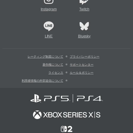
Instagram
Twitch
LINE
Bluesky
レーティング制度について
プライバシーポリシー
著作権について
サポートセンター
ライセンス
ルール＆ポリシー
利用者情報の外部送信について