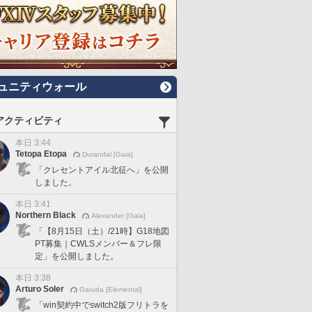
ュニティウォール
アクティビティ
本日 3:44
Tetopa Etopa
Durandal [Gaia]
「クレセントアイル北征へ」を公開
しました。
本日 3:41
Northern Black
Alexander [Gaia]
「【8月15日（土）/21時】G18地図
PT募集｜CWLSメンバー＆フレ限
定」を公開しました。
本日 3:38
Arturo Soler
Garuda [Elemental]
「win契約中でswitch2版フリトラを