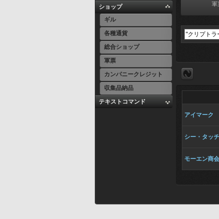
軍
ショップ
ギル
各種通貨
総合ショップ
軍票
カンパニークレジット
収集品納品
テキストコマンド
アイマーク
シー・タッ
モーエン商