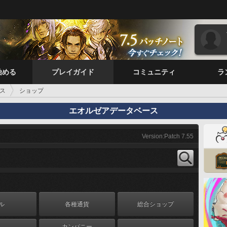
始める
プレイガイド
コミュニティ
ラ
ス
ショップ
エオルゼアデータベース
Version:Patch 7.55
ル
各種通貨
総合ショップ
カンパニー