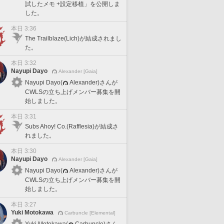
試したメモ +設定移植」を公開しま
した。
本日 3:36
The Trailblaze(Lich)が結成されまし
た。
本日 3:32
Nayupi Dayo
Alexander [Gaia]
Nayupi Dayo(
Alexander)さんが
CWLSの立ち上げメンバー募集を開
始しました。
本日 3:31
Subs Ahoy! Co.(Rafflesia)が結成さ
れました。
本日 3:30
Nayupi Dayo
Alexander [Gaia]
Nayupi Dayo(
Alexander)さんが
CWLSの立ち上げメンバー募集を開
始しました。
本日 3:27
Yuki Motokawa
Carbuncle [Elemental]
Yuki Motokawa(
Carbuncle)さん