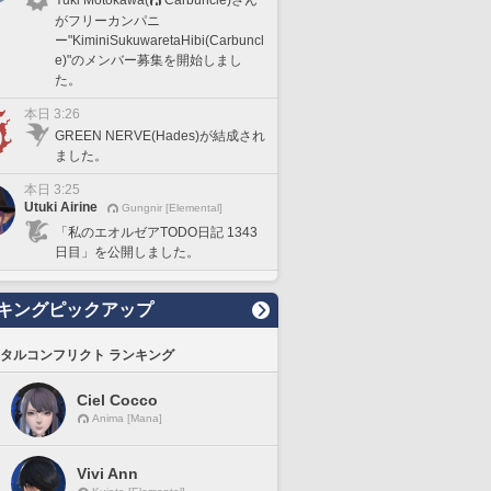
がフリーカンパニ
ー"KiminiSukuwaretaHibi(Carbuncl
e)"のメンバー募集を開始しまし
た。
本日 3:26
GREEN NERVE(Hades)が結成され
ました。
本日 3:25
Utuki Airine
Gungnir [Elemental]
「私のエオルゼアTODO日記 1343
日目」を公開しました。
キングピックアップ
タルコンフリクト ランキング
Ciel Cocco
Anima [Mana]
Vivi Ann