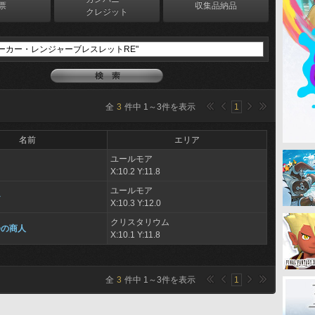
票
収集品納品
クレジット
全
3
件中
1
～
3
件を表示
1
名前
エリア
ユールモア
X:10.2 Y:11.8
ユールモア
チ
X:10.3 Y:12.0
クリスタリウム
会の商人
X:10.1 Y:11.8
全
3
件中
1
～
3
件を表示
1