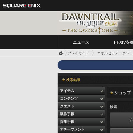
ニュース
FFXIVを
プレイガイド
エオルゼアデータベー
検索結果
アイテム
ショップ
コンテンツ
クエスト
検索
製作手帳
ギ
採集手帳
アチーブメント