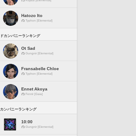
Kujata [Elemental]
Hatozo Ito
Typhon [Elemental]
ドカンパニーランキング
Ot Sad
Gungnir [Elemental]
Fransabelle Chloe
Typhon [Elemental]
Ennet Akoya
Fenrir [Gaia]
カンパニーランキング
10:00
Gungnir [Elemental]