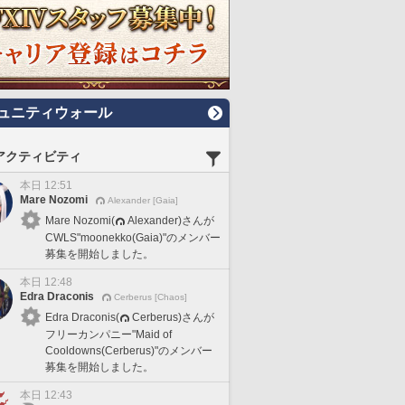
ュニティウォール
アクティビティ
本日 12:51
Mare Nozomi
Alexander [Gaia]
Mare Nozomi(
Alexander)さんが
CWLS"moonekko(Gaia)"のメンバー
募集を開始しました。
本日 12:48
Edra Draconis
Cerberus [Chaos]
Edra Draconis(
Cerberus)さんが
フリーカンパニー"Maid of
Cooldowns(Cerberus)"のメンバー
募集を開始しました。
本日 12:43