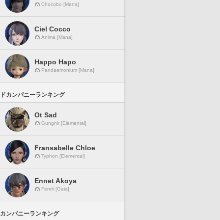
Chocobo [Mana]
Ciel Cocco
Anima [Mana]
Happo Hapo
Pandaemonium [Mana]
ドカンパニーランキング
Ot Sad
Gungnir [Elemental]
Fransabelle Chloe
Typhon [Elemental]
Ennet Akoya
Fenrir [Gaia]
カンパニーランキング