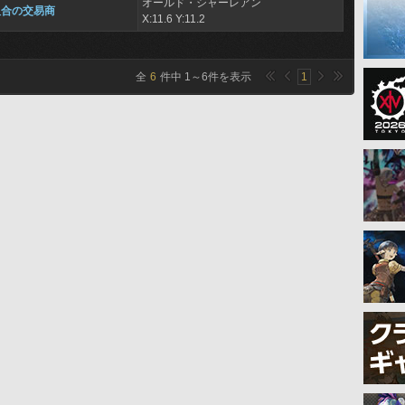
オールド・シャーレアン
組合の交易商
X:11.6 Y:11.2
全
6
件中
1
～
6
件を表示
1