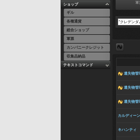
軍
ショップ
ギル
各種通貨
総合ショップ
軍票
カンパニークレジット
収集品納品
テキストコマンド
遺失物管
遺失物管
遺失物管
カルディー
キハンティ