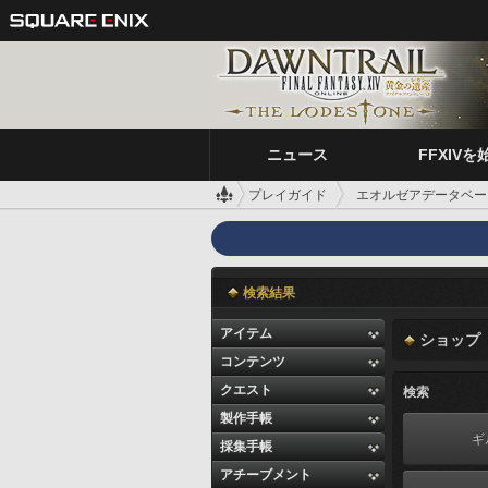
ニュース
FFXIVを
プレイガイド
エオルゼアデータベー
検索結果
アイテム
ショップ
コンテンツ
クエスト
検索
製作手帳
ギ
採集手帳
アチーブメント