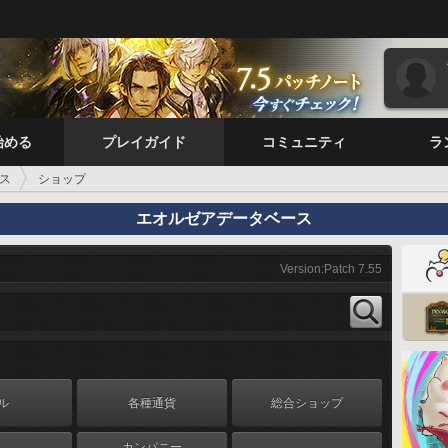
始める
プレイガイド
コミュニティ
ラ
ス
ショップ
エオルゼアデータベース
Version:Patch 7.55
ル
各種通貨
総合ショップ
カンパニー