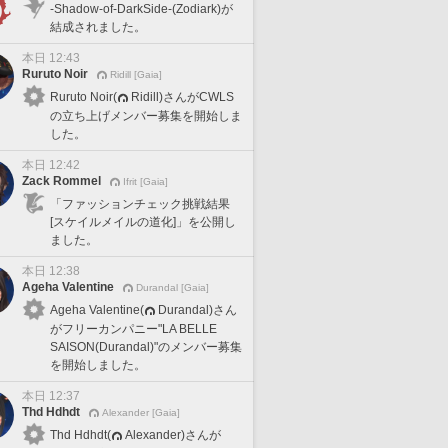
-Shadow-of-DarkSide-(Zodiark)が
結成されました。
本日 12:43
Ruruto Noir
Ridill [Gaia]
Ruruto Noir(
Ridill)さんがCWLS
の立ち上げメンバー募集を開始しま
した。
本日 12:42
Zack Rommel
Ifrit [Gaia]
「ファッションチェック挑戦結果
[スケイルメイルの道化]」を公開し
ました。
本日 12:38
Ageha Valentine
Durandal [Gaia]
Ageha Valentine(
Durandal)さん
がフリーカンパニー"LA BELLE
SAISON(Durandal)"のメンバー募集
を開始しました。
本日 12:37
Thd Hdhdt
Alexander [Gaia]
Thd Hdhdt(
Alexander)さんが