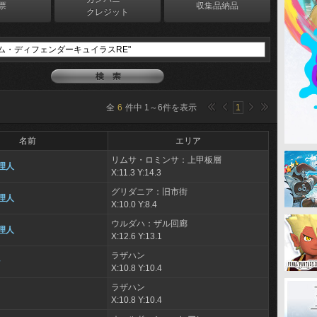
票
収集品納品
クレジット
全
6
件中
1
～
6
件を表示
1
名前
エリア
リムサ・ロミンサ：上甲板層
理人
X:11.3 Y:14.3
グリダニア：旧市街
理人
X:10.0 Y:8.4
ウルダハ：ザル回廊
理人
X:12.6 Y:13.1
ラザハン
ン
X:10.8 Y:10.4
ラザハン
X:10.8 Y:10.4