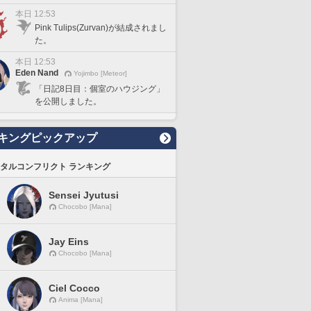
本日 12:53
Pink Tulips(Zurvan)が結成されまし
た。
本日 12:53
Eden Nand
Yojimbo [Meteor]
「日記8日目：個室のハウジング」
を公開しました。
キングピックアップ
タルコンフリクト ランキング
Sensei Jyutusi
Chocobo [Mana]
Jay Eins
Chocobo [Mana]
Ciel Cocco
Anima [Mana]