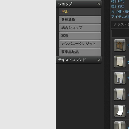
材）(35)
ショップ
理）(30)
ギル
入（棚・敷
アイテムの
各種通貨
クラス・
総合ショップ
軍票
カンパニークレジット
収集品納品
テキストコマンド