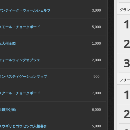
グラン
アンティーク・ウォールシェルフ
3,000
1
スモール・チョークボード
5,000
2
三大州全図
1,000
3
ウォールウィングオブジェ
2,000
インベスティゲーションマップ
900
フリー
1
スクール・チョークボード
7,000
2
白銀掛け軸
6,000
ユウギリとゴウセツの人相書き
5,000