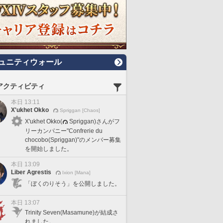
ュニティウォール
アクティビティ
本日 13:11
X'ukhet Okko
Spriggan [Chaos]
X'ukhet Okko(
Spriggan)さんがフ
リーカンパニー"Confrerie du
chocobo(Spriggan)"のメンバー募集
を開始しました。
本日 13:09
Liber Agrestis
Ixion [Mana]
「ぼくのりそう」を公開しました。
本日 13:07
Trinity Seven(Masamune)が結成さ
れました。