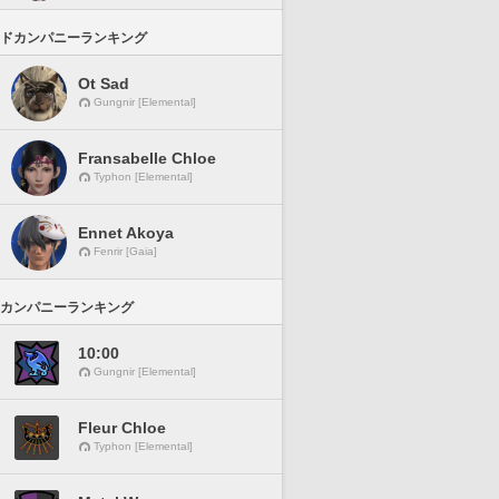
ドカンパニーランキング
Ot Sad
Gungnir [Elemental]
Fransabelle Chloe
Typhon [Elemental]
Ennet Akoya
Fenrir [Gaia]
カンパニーランキング
10:00
Gungnir [Elemental]
Fleur Chloe
Typhon [Elemental]