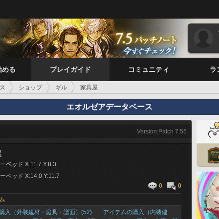
始める
プレイガイド
コミュニティ
ラ
ス
ショップ
ギル
家具屋
エオルゼアデータベース
Version:Patch 7.55
屋
ッド X:11.7 Y:8.3
ッド X:14.0 Y:11.7
0
0
ム
購入（外装建材・庭具・譜面）(52)
アイテムの購入（内装建