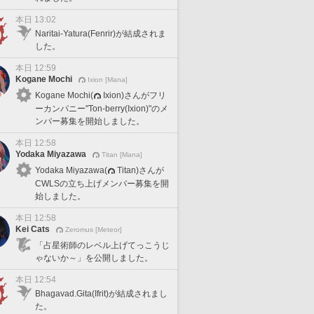
本日 13:02
Naritai-Yatura(Fenrir)が結成されま
した。
本日 12:59
Kogane Mochi
Ixion [Mana]
Kogane Mochi(
Ixion)さんがフリ
ーカンパニー"Ton-berry(Ixion)"のメ
ンバー募集を開始しました。
本日 12:58
Yodaka Miyazawa
Titan [Mana]
Yodaka Miyazawa(
Titan)さんが
CWLSの立ち上げメンバー募集を開
始しました。
本日 12:58
Kei Cats
Zeromus [Meteor]
「占星術師のレベル上げてっこうじ
ゃないか～」を公開しました。
本日 12:54
Bhagavad.Gita(Ifrit)が結成されまし
た。