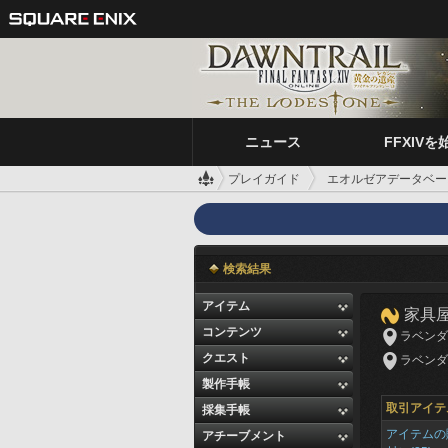
ニュース
FFXIVを
プレイガイド
エオルゼアデータベー
検索結果
アイテム
家具
コンテンツ
ラベンダーベ
クエスト
ラベンダーベ
製作手帳
取引アイテ
採集手帳
アイテムの
アチーブメント