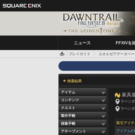
ニュース
FFXIVを
プレイガイド
エオルゼアデータベー
検索結果
アイテム
家具
コンテンツ
ラベンダーベ
クエスト
ラベンダーベ
製作手帳
取引アイテ
採集手帳
アイテムの
アチーブメント