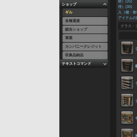
材）(35)
ショップ
理）(30)
ギル
入（棚・敷
アイテムの
各種通貨
クラス・
総合ショップ
軍票
カンパニークレジット
収集品納品
テキストコマンド