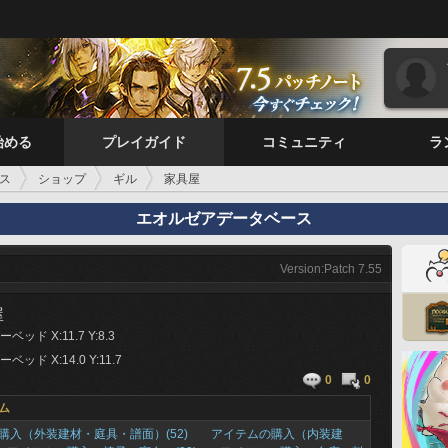
始める
プレイガイド
コミュニティ
ラ
ス
ショップ
ギル
家具屋
エオルゼアデータベース
Version:Patch 7.55
屋
ッド X:11.7 Y:8.3
ッド X:14.0 Y:11.7
0
0
ム
購入（外装建材・庭具・譜面）(52)
アイテムの購入（内装建