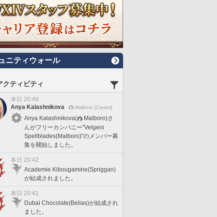
ュニティウォール
アクティビティ
本日 20:49
Anya Kalashnikova
Malboro [Crystal]
Anya Kalashnikova(
Malboro)さ
んがフリーカンパニー"Velgeni
Spellblades(Malboro)"のメンバー募
集を開始しました。
本日 20:42
Academie Kibougamine(Spriggan)
が結成されました。
本日 20:41
Dubai Chocolate(Belias)が結成され
ました。