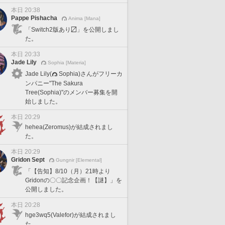
本日 20:38
Pappe Pishacha
Anima [Mana]
「Switch2版あり〼」を公開しまし
た。
本日 20:33
Jade Lily
Sophia [Materia]
Jade Lily(
Sophia)さんがフリーカ
ンパニー"The Sakura
Tree(Sophia)"のメンバー募集を開
始しました。
本日 20:29
hehea(Zeromus)が結成されまし
た。
本日 20:29
Gridon Sept
Gungnir [Elemental]
「【告知】8/10（月）21時より
Gridonの〇〇記念企画！【謎】」を
公開しました。
本日 20:28
hge3wq5(Valefor)が結成されまし
た。