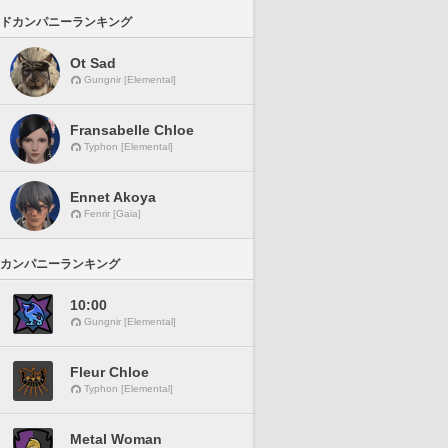
ドカンパニーランキング
Ot Sad
Gungnir [Elemental]
Fransabelle Chloe
Typhon [Elemental]
Ennet Akoya
Fenrir [Gaia]
カンパニーランキング
10:00
Gungnir [Elemental]
Fleur Chloe
Typhon [Elemental]
Metal Woman