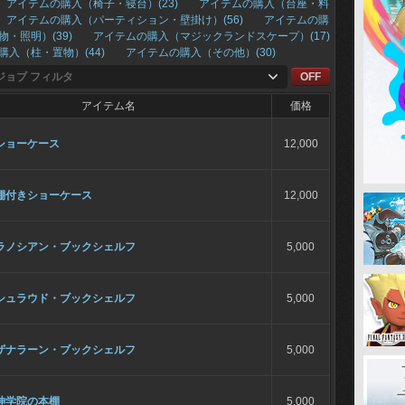
アイテムの購入（椅子・寝台）(23)
アイテムの購入（台座・料
アイテムの購入（パーティション・壁掛け）(56)
アイテムの購
物・照明）(39)
アイテムの購入（マジックランドスケープ）(17)
購入（柱・置物）(44)
アイテムの購入（その他）(30)
ジョブ フィルタ
OFF
アイテム名
価格
ショーケース
12,000
棚付きショーケース
12,000
ラノシアン・ブックシェルフ
5,000
シュラウド・ブックシェルフ
5,000
ザナラーン・ブックシェルフ
5,000
神学院の本棚
5,000