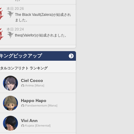
本日 20:26
The Black Vault(Zalera)が結成され
ました。
本日 20:24
theq(Valefor)が結成されました。
キングピックアップ
タルコンフリクト ランキング
Ciel Cocco
Anima [Mana]
Happo Hapo
Pandaemonium [Mana]
Vivi Ann
Kujata [Elemental]