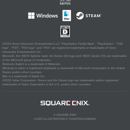
©2026 Sony Interactive Entertainment LLC."PlayStation Family Mark", "PlayStation", "PS5
logo", "PS5", "PS4 logo" and "PS4" are registered trademarks or trademarks of Sony
Interactive Entertainment Inc.
Microsoft, the XBOX Sphere mark, the Series X|S logo and XBOX Series X|S are trademarks
of the Microsoft group of companies.
Nintendo Switch is a trademark of Nintendo.
Windows is either a registered trademark or trademark of Microsoft Corporation in the United
States and/or other countries.
Mac is a trademark of Apple Inc.
©2026 Valve Corporation. Steam and the Steam logo are trademarks and/or registered
trademarks of Valve Corporation in the U.S. and/or other countries.
© SQUARE ENIX
LOGO ILLUSTRATION:© YOSHITAKA AMANO