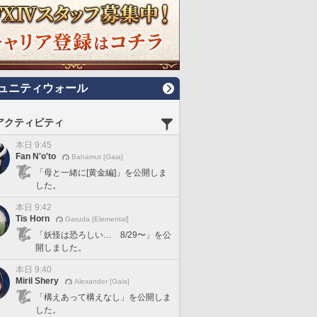
ュニティウォール
アクティビティ
本日 9:45
Fan N'o'to
Bahamut [Gaia]
「母と一緒に[黄金編]」を公開しま
した。
本日 9:42
Tis Horn
Garuda [Elemental]
「妖怪は恐ろしい… 8/29〜」を公
開しました。
本日 9:40
Miril Shery
Alexander [Gaia]
「構えあって構えなし」を公開しま
した。