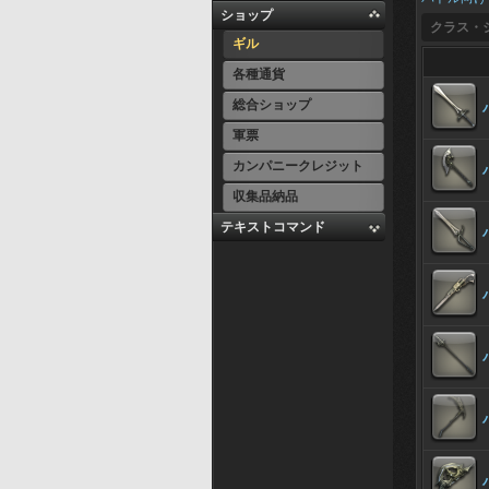
ショップ
クラス・
ギル
各種通貨
総合ショップ
軍票
カンパニークレジット
収集品納品
テキストコマンド