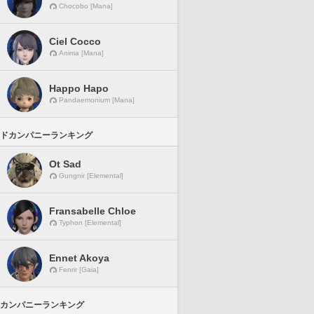
Chocobo [Mana]
Ciel Cocco
Anima [Mana]
Happo Hapo
Pandaemonium [Mana]
ドカンパニーランキング
Ot Sad
Gungnir [Elemental]
Fransabelle Chloe
Typhon [Elemental]
Ennet Akoya
Fenrir [Gaia]
カンパニーランキング