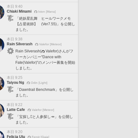
本日 9:40
Chiaki Minami
Ixion [Mana]
「絶妖星乱舞 ヒールワークメモ
【占星術師】 (Ver7.55)」を公開し
ました。
本日 9:38
Rain Silverash
Valefor [Meteor]
Rain Silverash(
Valefor)さんがフ
リーカンパニー"Dance with
Fate(Valefor)"のメンバー募集を開始
しました。
本日 9:25
Taiyou Ng
Odin [Light]
「Dawntrail Benchmark」を公開し
ました。
本日 9:22
Latte Cafe
Valefor [Meteor]
「宝探し🪎と人参探し🥕」を公開し
ました。
本日 9:20
Felicia Ulu
Fenrir [Gaia]