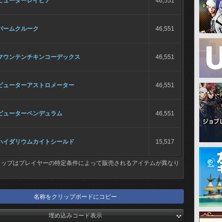
ピューターレイピア
46,551
パームクルーク
46,551
マウンテンチキンコーデックス
46,551
ピューターアストロメーター
46,551
ピューターペンデュラム
46,551
ハイダリウムカイトシールド
15,517
ョップはプレイヤーの特定条件によって販売されるアイテムが異なり
名称をクリップボードにコピー
埋め込みコード表示