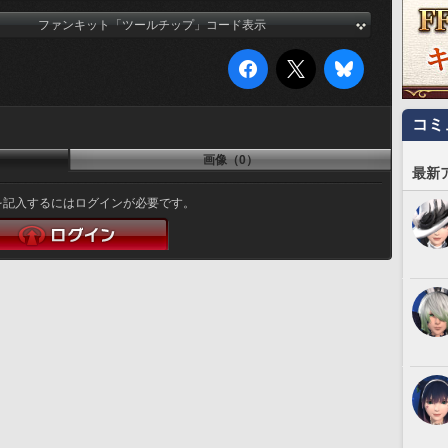
ファンキット「ツールチップ」コード表示
コミ
画像（0）
最新
を記入するにはログインが必要です。