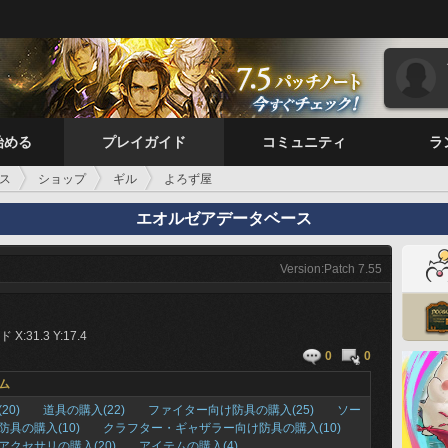
始める
プレイガイド
コミュニティ
ラ
ス
ショップ
ギル
よろず屋
エオルゼアデータベース
Version:Patch 7.55
X:31.3 Y:17.4
0
0
ム
20)
道具の購入(22)
ファイター向け防具の購入(25)
ソー
防具の購入(10)
クラフター・ギャザラー向け防具の購入(10)
アクセサリの購入(20)
アイテムの購入(4)