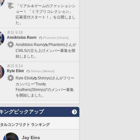
「リアル＆ゲームのファッションシ
ョー！ 「ミラプリコレクション」
応募受付スタート！」を公開しまし
た。
本日 9:18
Ansiktslos Ravn
Phantom [Chaos]
Ansiktslos Ravn(
Phantom)さんが
CWLSの立ち上げメンバー募集を開
始しました。
本日 9:14
Ryle Eliot
Shinryu [Meteor]
Ryle Eliot(
Shinryu)さんがフリー
カンパニー"Trusty
Feathers(Shinryu)"のメンバー募集
を開始しました。
キングピックアップ
タルコンフリクト ランキング
Jay Eins