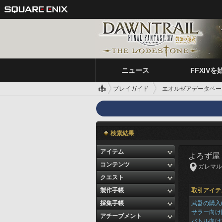
ニュース
FFXIVを
プレイガイド
エオルゼアデータベー
検索結果
アイテム
よろず屋
コンテンツ
ガレマルド 
クエスト
製作手帳
取引アイテ
採集手帳
武器の購入(
サラー向け
アチーブメント
バトル向け