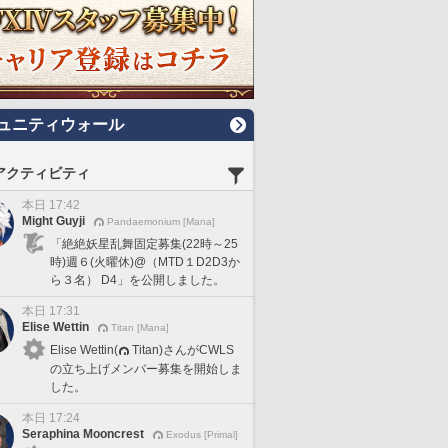
ュニティウォール
アクティビティ
本日 17:42
Might Guyji
Pandaemonium [Mana]
「絶絶妖星乱舞固定募集(22時～25
時)週６(火曜休)@（MTD１D2D3か
ら３名） D4」を公開しました。
本日 17:31
Elise Wettin
Titan [Mana]
Elise Wettin(
Titan)さんがCWLS
の立ち上げメンバー募集を開始しま
した。
本日 17:24
Seraphina Mooncrest
Exodus [Primal]