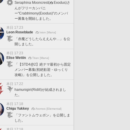
Seraphina Mooncrest(
Exodus)さ
んがフリーカンパニ
ー"Crabtrimony(Exodus)"のメンバ
ー募集を開始しました。
本日 17:23
Leon Roseblade
Ixion [Mana]
「赤魔どうしたらええんや…」を公
開しました。
本日 17:23
Elise Wettin
Titan [Mana]
「【STD4@2】絶テマ最初から固定
メンバー募集(初絶歓迎・ゆっくり
攻略)」を公開しました。
本日 17:22
hamunigiri(Ridill)が結成されまし
た。
本日 17:18
Chigu Yukkey
Atomos [Elemental]
「ファントムウェポン」を公開しま
した。
本日 17:18