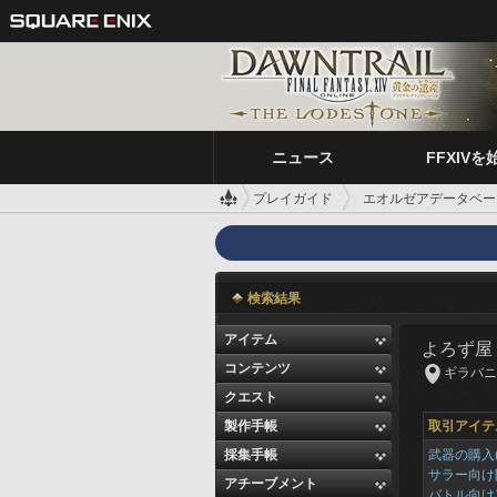
ニュース
FFXIVを
プレイガイド
エオルゼアデータベー
検索結果
アイテム
よろず屋
コンテンツ
ギラバニア辺
クエスト
製作手帳
取引アイテ
採集手帳
武器の購入(
サラー向け
アチーブメント
バトル向け