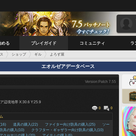
始める
プレイガイド
コミュニティ
ラ
ス
ショップ
ギル
よろず屋
エオルゼアデータベース
Version:Patch 7.55
境地帯 X:30.6 Y:25.9
0
0
ム
16)
道具の購入(22)
ファイター向け防具の購入(25)
ソー
防具の購入(10)
クラフター・ギャザラー向け防具の購入(10)
アクセサリの購入(20)
アイテムの購入(6)