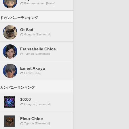
Pandaemonium [Mana]
ドカンパニーランキング
Ot Sad
Gungnir [Elemental]
Fransabelle Chloe
Typhon [Elemental]
Ennet Akoya
Fenrir [Gaia]
カンパニーランキング
10:00
Gungnir [Elemental]
Fleur Chloe
Typhon [Elemental]