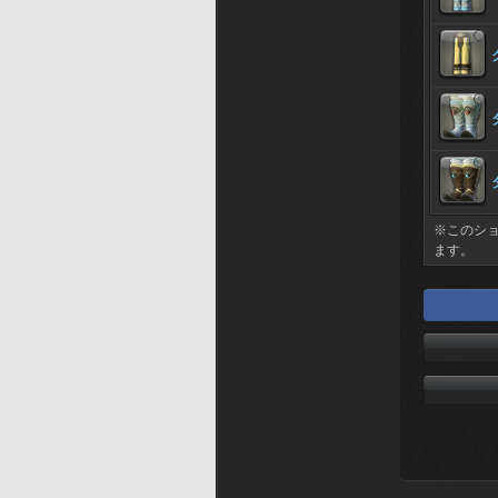
※このシ
ます。