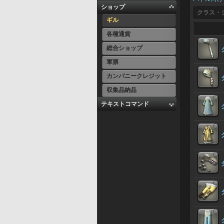
ショップ
クラス・
ギル
各種通貨
総合ショップ
軍票
カンパニークレジット
収集品納品
テキストコマンド