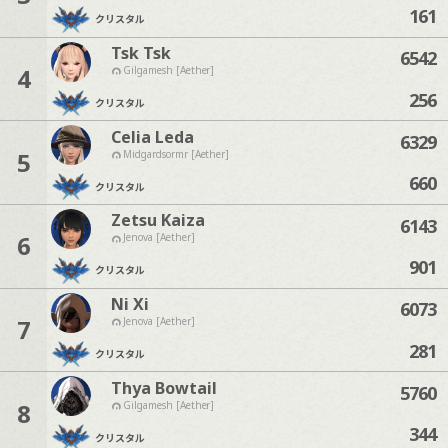
161
クリスタル
Tsk Tsk
6542
4
Gilgamesh [Aether]
256
クリスタル
Celia Leda
6329
5
Midgardsormr [Aether]
660
クリスタル
Zetsu Kaiza
6143
6
Jenova [Aether]
901
クリスタル
Ni Xi
6073
7
Jenova [Aether]
281
クリスタル
Thya Bowtail
5760
8
Gilgamesh [Aether]
344
クリスタル