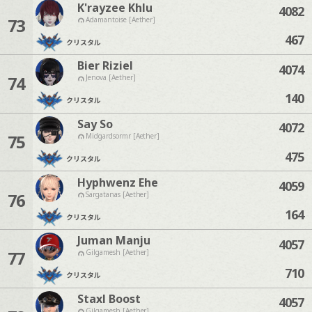
K'rayzee Khlu
4082
73
Adamantoise [Aether]
467
クリスタル
Bier Riziel
4074
74
Jenova [Aether]
140
クリスタル
Say So
4072
75
Midgardsormr [Aether]
475
クリスタル
Hyphwenz Ehe
4059
76
Sargatanas [Aether]
164
クリスタル
Juman Manju
4057
77
Gilgamesh [Aether]
710
クリスタル
Staxl Boost
4057
Gilgamesh [Aether]