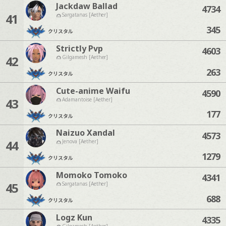
Jackdaw Ballad
4734
41
Sargatanas [Aether]
345
クリスタル
Strictly Pvp
4603
42
Gilgamesh [Aether]
263
クリスタル
Cute-anime Waifu
4590
43
Adamantoise [Aether]
177
クリスタル
Naizuo Xandal
4573
44
Jenova [Aether]
1279
クリスタル
Momoko Tomoko
4341
45
Sargatanas [Aether]
688
クリスタル
Logz Kun
4335
Gilgamesh [Aether]