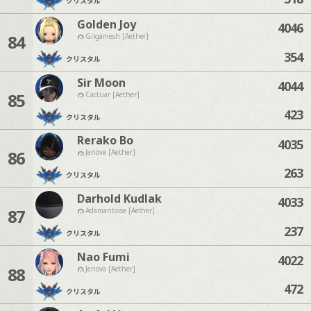
クリスタル
Golden Joy
4046
84
Gilgamesh [Aether]
354
クリスタル
Sir Moon
4044
85
Cactuar [Aether]
423
クリスタル
Rerako Bo
4035
86
Jenova [Aether]
263
クリスタル
Darhold Kudlak
4033
87
Adamantoise [Aether]
237
クリスタル
Nao Fumi
4022
88
Jenova [Aether]
472
クリスタル