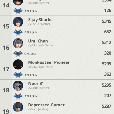
14
Faerie [Aether]
126
クリスタル
S'jay Sharks
5345
15
Cactuar [Aether]
652
クリスタル
Umi Chan
5312
16
Gilgamesh [Aether]
320
クリスタル
Monkasteer Pioneer
5295
17
Gilgamesh [Aether]
362
クリスタル
Noor B'
5295
18
Faerie [Aether]
207
クリスタル
Depressed Gamer
5287
19
Siren [Aether]