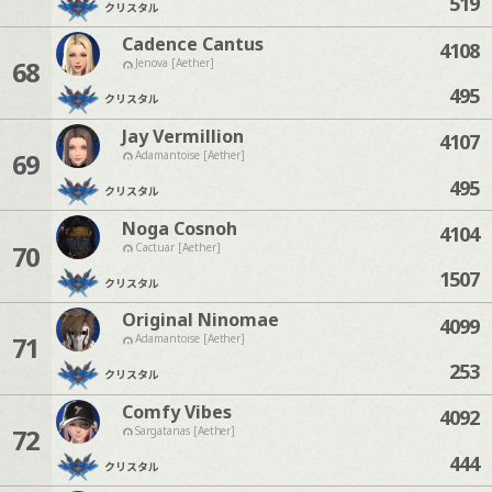
519
クリスタル
Cadence Cantus
4108
68
Jenova [Aether]
495
クリスタル
Jay Vermillion
4107
69
Adamantoise [Aether]
495
クリスタル
Noga Cosnoh
4104
70
Cactuar [Aether]
1507
クリスタル
Original Ninomae
4099
71
Adamantoise [Aether]
253
クリスタル
Comfy Vibes
4092
72
Sargatanas [Aether]
444
クリスタル