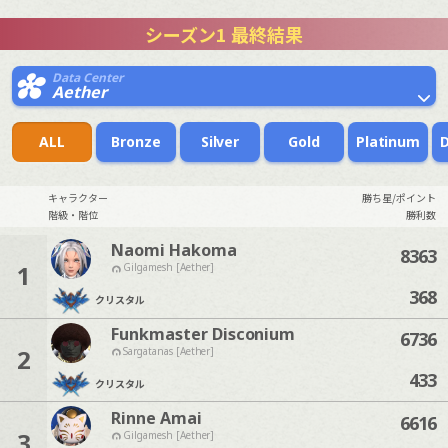
シーズン1 最終結果
Data Center
Aether
ALL
Bronze
Silver
Gold
Platinum
キャラクター
勝ち星/ポイント
階級・階位
勝利数
Naomi Hakoma
8363
1
Gilgamesh [Aether]
368
クリスタル
Funkmaster Disconium
6736
2
Sargatanas [Aether]
433
クリスタル
Rinne Amai
6616
3
Gilgamesh [Aether]