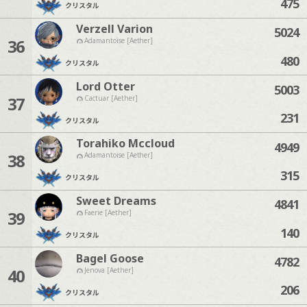
475
クリスタル
Verzell Varion
5024
36
Adamantoise [Aether]
480
クリスタル
Lord Otter
5003
37
Cactuar [Aether]
231
クリスタル
Torahiko Mccloud
4949
38
Adamantoise [Aether]
315
クリスタル
Sweet Dreams
4841
39
Faerie [Aether]
140
クリスタル
Bagel Goose
4782
40
Jenova [Aether]
206
クリスタル