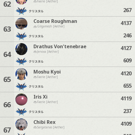
62
Faerie [Aether]
267
クリスタル
Coarse Roughman
4137
63
Gilgamesh [Aether]
246
クリスタル
Drathus Von'tenebrae
4127
64
Jenova [Aether]
609
クリスタル
Moshu Kyoi
4120
65
Faerie [Aether]
655
クリスタル
Iris Xi
4119
66
Faerie [Aether]
237
クリスタル
Chibi Rex
4109
67
Sargatanas [Aether]