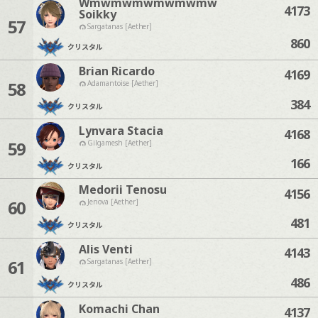
Wmwmwmwmwmwmw
4173
Soikky
57
Sargatanas [Aether]
860
クリスタル
Brian Ricardo
4169
58
Adamantoise [Aether]
384
クリスタル
Lynvara Stacia
4168
59
Gilgamesh [Aether]
166
クリスタル
Medorii Tenosu
4156
60
Jenova [Aether]
481
クリスタル
Alis Venti
4143
61
Sargatanas [Aether]
486
クリスタル
Komachi Chan
4137