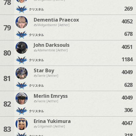
78
269
クリスタル
Dementia Praecox
4052
79
Midgardsormr [Aether]
678
クリスタル
John Darksouls
4051
80
Adamantoise [Aether]
1184
クリスタル
Star Boy
4049
81
Faerie [Aether]
628
クリスタル
Merlin Emryss
4049
82
Faerie [Aether]
306
クリスタル
Erina Yukimura
4047
83
Gilgamesh [Aether]
318