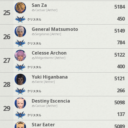
San Za
5184
25
Cactuar [Aether]
450
クリスタル
General Matsumoto
5149
26
Sargatanas [Aether]
784
クリスタル
Celesse Archon
5122
27
Midgardsormr [Aether]
400
クリスタル
Yuki Higanbana
5121
28
Faerie [Aether]
266
クリスタル
Destiny Escencia
5098
29
Cactuar [Aether]
137
クリスタル
Star Eater
5089