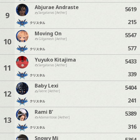
Abjurae Andraste
5619
9
Sargatanas [Aether]
215
クリスタル
Moving On
5547
10
Gilgamesh [Aether]
577
クリスタル
Yuyuko Kitajima
5433
11
Sargatanas [Aether]
339
クリスタル
Baby Lexi
5404
12
Faerie [Aether]
241
クリスタル
Rami B'
5389
13
Adamantoise [Aether]
316
クリスタル
Snowy Mi
5364