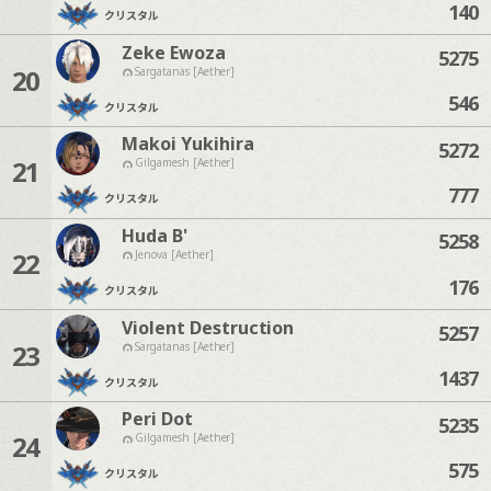
140
クリスタル
Zeke Ewoza
5275
20
Sargatanas [Aether]
546
クリスタル
Makoi Yukihira
5272
21
Gilgamesh [Aether]
777
クリスタル
Huda B'
5258
22
Jenova [Aether]
176
クリスタル
Violent Destruction
5257
23
Sargatanas [Aether]
1437
クリスタル
Peri Dot
5235
24
Gilgamesh [Aether]
575
クリスタル