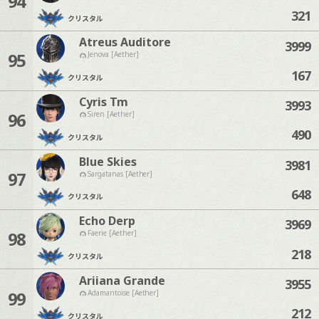
94
321
クリスタル
Atreus Auditore
3999
95
Jenova [Aether]
167
クリスタル
Cyris Tm
3993
96
Siren [Aether]
490
クリスタル
Blue Skies
3981
97
Sargatanas [Aether]
648
クリスタル
Echo Derp
3969
98
Faerie [Aether]
218
クリスタル
Ariiana Grande
3955
99
Adamantoise [Aether]
212
クリスタル