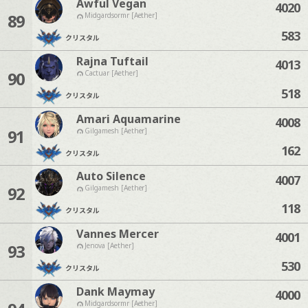
Awful Vegan
4020
89
Midgardsormr [Aether]
583
クリスタル
Rajna Tuftail
4013
90
Cactuar [Aether]
518
クリスタル
Amari Aquamarine
4008
91
Gilgamesh [Aether]
162
クリスタル
Auto Silence
4007
92
Gilgamesh [Aether]
118
クリスタル
Vannes Mercer
4001
93
Jenova [Aether]
530
クリスタル
Dank Maymay
4000
Midgardsormr [Aether]