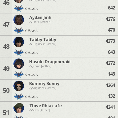
46
642
クリスタル
Aydan Jinh
4276
47
Faerie [Aether]
470
クリスタル
Tabby Tabby
4273
48
Gilgamesh [Aether]
643
クリスタル
Hasuki Dragonmaid
4272
49
Jenova [Aether]
143
クリスタル
Bummy Bunny
4264
50
Sargatanas [Aether]
132
クリスタル
I'love Rhia'cafe
4241
51
Siren [Aether]
181