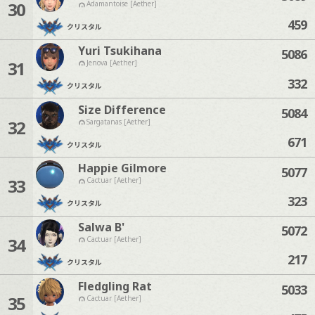
30
Adamantoise [Aether]
459
クリスタル
Yuri Tsukihana
5086
31
Jenova [Aether]
332
クリスタル
Size Difference
5084
32
Sargatanas [Aether]
671
クリスタル
Happie Gilmore
5077
33
Cactuar [Aether]
323
クリスタル
Salwa B'
5072
34
Cactuar [Aether]
217
クリスタル
Fledgling Rat
5033
35
Cactuar [Aether]