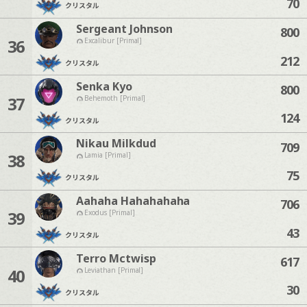
70
クリスタル
Sergeant Johnson
800
36
Excalibur [Primal]
212
クリスタル
Senka Kyo
800
37
Behemoth [Primal]
124
クリスタル
Nikau Milkdud
709
38
Lamia [Primal]
75
クリスタル
Aahaha Hahahahaha
706
39
Exodus [Primal]
43
クリスタル
Terro Mctwisp
617
40
Leviathan [Primal]
30
クリスタル