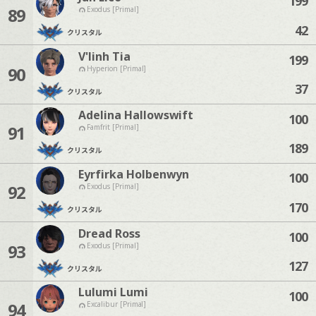
199
89
Exodus [Primal]
42
クリスタル
V'linh Tia
199
90
Hyperion [Primal]
37
クリスタル
Adelina Hallowswift
100
91
Famfrit [Primal]
189
クリスタル
Eyrfirka Holbenwyn
100
92
Exodus [Primal]
170
クリスタル
Dread Ross
100
93
Exodus [Primal]
127
クリスタル
Lulumi Lumi
100
94
Excalibur [Primal]