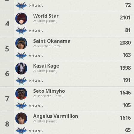
72
クリスタル
World Star
2101
4
Ultros [Primal]
81
クリスタル
Saint Okanama
2080
5
Leviathan [Primal]
163
クリスタル
Kasai Kage
1998
6
Ultros [Primal]
191
クリスタル
Seto Mimyho
1646
7
Behemoth [Primal]
105
クリスタル
Angelus Vermillion
1616
8
Ultros [Primal]
65
クリスタル