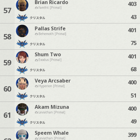
Brian Ricardo
403
57
Famfrit [Primal]
43
クリスタル
Pallas Strife
401
58
Behemoth [Primal]
75
クリスタル
Shum Two
401
59
Exodus [Primal]
68
クリスタル
Veya Arcsaber
400
60
Hyperion [Primal]
51
クリスタル
Akam Mizuna
400
61
Leviathan [Primal]
49
クリスタル
Speem Whale
399
Leviathan [Primal]