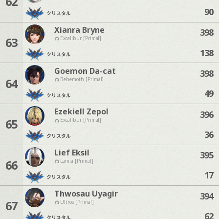
62
90
クリスタル
Xianra Bryne
398
63
Excalibur [Primal]
138
クリスタル
Goemon Da-cat
398
64
Behemoth [Primal]
49
クリスタル
Ezekiell Zepol
396
65
Excalibur [Primal]
36
クリスタル
Lief Eksil
395
66
Lamia [Primal]
17
クリスタル
Thwosau Uyagir
394
67
Ultros [Primal]
62
クリスタル