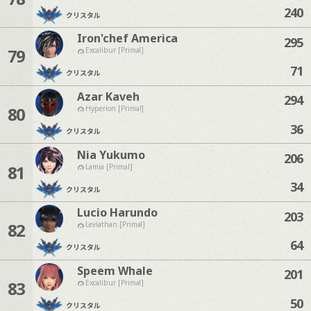
240
クリスタル
Iron'chef America
295
79
Excalibur [Primal]
71
クリスタル
Azar Kaveh
294
80
Hyperion [Primal]
36
クリスタル
Nia Yukumo
206
81
Lamia [Primal]
34
クリスタル
Lucio Harundo
203
82
Leviathan [Primal]
64
クリスタル
Speem Whale
201
83
Excalibur [Primal]
50
クリスタル