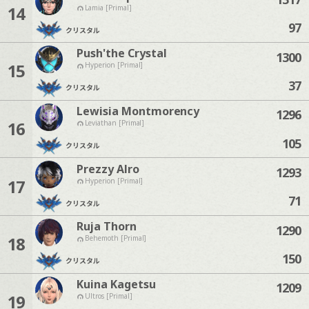
14
Lamia [Primal]
97
クリスタル
Push'the Crystal
1300
15
Hyperion [Primal]
37
クリスタル
Lewisia Montmorency
1296
16
Leviathan [Primal]
105
クリスタル
Prezzy Alro
1293
17
Hyperion [Primal]
71
クリスタル
Ruja Thorn
1290
18
Behemoth [Primal]
150
クリスタル
Kuina Kagetsu
1209
19
Ultros [Primal]