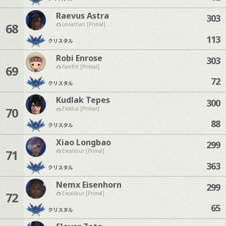
Raevus Astra
303
68
Leviathan [Primal]
113
クリスタル
Robi Enrose
303
69
Famfrit [Primal]
72
クリスタル
Kudlak Tepes
300
70
Exodus [Primal]
88
クリスタル
Xiao Longbao
299
71
Excalibur [Primal]
363
クリスタル
Nemx Eisenhorn
299
72
Excalibur [Primal]
65
クリスタル