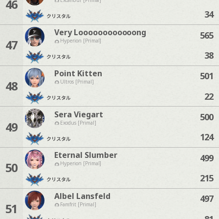
46
34
クリスタル
Very Loooooooooooong
565
47
Hyperion [Primal]
38
クリスタル
Point Kitten
501
48
Ultros [Primal]
22
クリスタル
Sera Viegart
500
49
Exodus [Primal]
124
クリスタル
Eternal Slumber
499
50
Hyperion [Primal]
215
クリスタル
Albel Lansfeld
497
51
Famfrit [Primal]
81