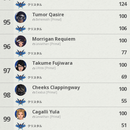
124
クリスタル
Tumor Qasire
100
95
Behemoth [Primal]
106
クリスタル
Morrigan Requiem
100
96
Leviathan [Primal]
77
クリスタル
Takume Fujiwara
100
97
Ultros [Primal]
69
クリスタル
Cheeks Clappingway
100
98
Exodus [Primal]
55
クリスタル
Cagalli Yula
100
99
Leviathan [Primal]
51
クリスタル