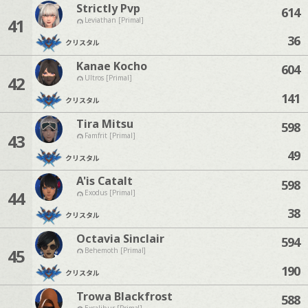
Strictly Pvp
614
41
Leviathan [Primal]
36
クリスタル
Kanae Kocho
604
42
Ultros [Primal]
141
クリスタル
Tira Mitsu
598
43
Famfrit [Primal]
49
クリスタル
A'is Catalt
598
44
Exodus [Primal]
38
クリスタル
Octavia Sinclair
594
45
Behemoth [Primal]
190
クリスタル
Trowa Blackfrost
588
Excalibur [Primal]