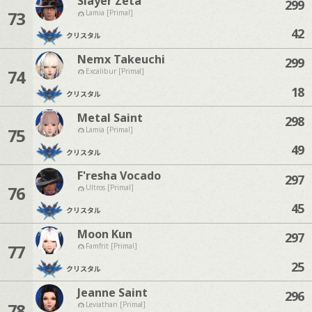
Slayer Zeta
299
73
Lamia [Primal]
42
クリスタル
Nemx Takeuchi
299
74
Excalibur [Primal]
18
クリスタル
Metal Saint
298
75
Lamia [Primal]
49
クリスタル
F'resha Vocado
297
76
Ultros [Primal]
45
クリスタル
Moon Kun
297
77
Famfrit [Primal]
25
クリスタル
Jeanne Saint
296
78
Leviathan [Primal]