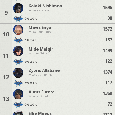
Koiaki Nishimon
1596
9
Exodus [Primal]
98
クリスタル
Mavis Enyo
1572
10
Excalibur [Primal]
137
クリスタル
Mide Malqir
1499
11
Ultros [Primal]
122
クリスタル
Zypris Allsbane
1374
12
Leviathan [Primal]
117
クリスタル
Aurus Furore
1369
13
Lamia [Primal]
72
クリスタル
Ellie Meeps
1317