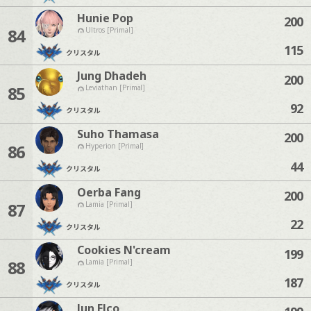
Hunie Pop
200
84
Ultros [Primal]
115
クリスタル
Jung Dhadeh
200
85
Leviathan [Primal]
92
クリスタル
Suho Thamasa
200
86
Hyperion [Primal]
44
クリスタル
Oerba Fang
200
87
Lamia [Primal]
22
クリスタル
Cookies N'cream
199
88
Lamia [Primal]
187
クリスタル
Jun Elco