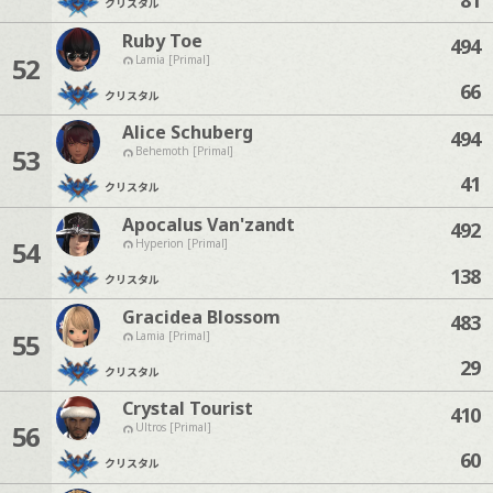
クリスタル
Ruby Toe
494
52
Lamia [Primal]
66
クリスタル
Alice Schuberg
494
53
Behemoth [Primal]
41
クリスタル
Apocalus Van'zandt
492
54
Hyperion [Primal]
138
クリスタル
Gracidea Blossom
483
55
Lamia [Primal]
29
クリスタル
Crystal Tourist
410
56
Ultros [Primal]
60
クリスタル