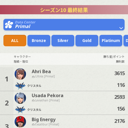
シーズン10 最終結果
Data Center
Primal
ALL
Bronze
Silver
Gold
Platinum
キャラクター
勝ち星/ポイント
階級・階位
勝利数
Ahri Bea
3615
1
Ultros [Primal]
116
クリスタル
Usada Pekora
2593
2
Leviathan [Primal]
156
クリスタル
Big Energy
2176
3
Excalibur [Primal]