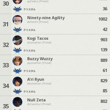
30
Exodus [Primal]
36
クリスタル
Ninety-nine Agility
1002
31
Famfrit [Primal]
42
クリスタル
Kogi Tacos
903
32
Leviathan [Primal]
139
クリスタル
Buzzy Wuzzy
889
33
Leviathan [Primal]
61
クリスタル
A'ri Ryun
829
34
Leviathan [Primal]
85
クリスタル
Null Zeta
802
35
Excalibur [Primal]