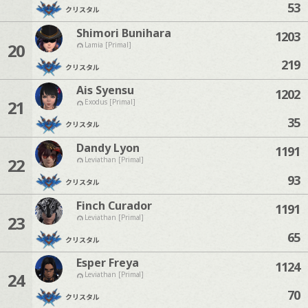
53
クリスタル
Shimori Bunihara
1203
20
Lamia [Primal]
219
クリスタル
Ais Syensu
1202
21
Exodus [Primal]
35
クリスタル
Dandy Lyon
1191
22
Leviathan [Primal]
93
クリスタル
Finch Curador
1191
23
Leviathan [Primal]
65
クリスタル
Esper Freya
1124
24
Leviathan [Primal]
70
クリスタル