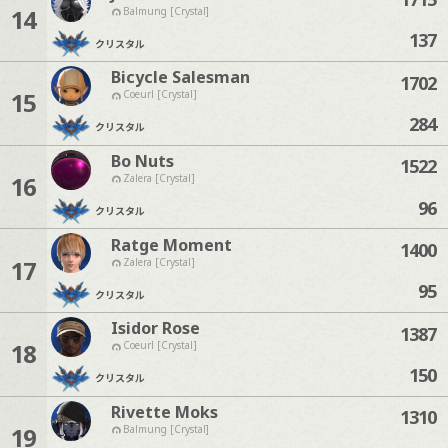
14
Balmung [Crystal]
137
クリスタル
Bicycle Salesman
1702
15
Coeurl [Crystal]
284
クリスタル
Bo Nuts
1522
16
Zalera [Crystal]
96
クリスタル
Ratge Moment
1400
17
Zalera [Crystal]
95
クリスタル
Isidor Rose
1387
18
Coeurl [Crystal]
150
クリスタル
Rivette Moks
1310
19
Balmung [Crystal]