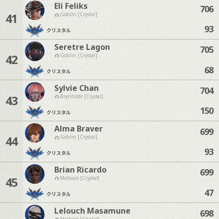
Eli Feliks
706
41
Goblin [Crystal]
93
クリスタル
Seretre Lagon
705
42
Goblin [Crystal]
68
クリスタル
Sylvie Chan
704
43
Brynhildr [Crystal]
150
クリスタル
Alma Braver
699
44
Goblin [Crystal]
93
クリスタル
Brian Ricardo
699
45
Malboro [Crystal]
47
クリスタル
Lelouch Masamune
698
Malboro [Crystal]