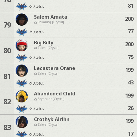
81
クリスタル
Salem Amata
200
79
Balmung [Crystal]
77
クリスタル
Big Billy
200
80
Zalera [Crystal]
75
クリスタル
Lecastera Orane
199
81
Zalera [Crystal]
43
クリスタル
Abandoned Child
199
82
Brynhildr [Crystal]
26
クリスタル
Crothyk Alrihn
199
83
Zalera [Crystal]
17
クリスタル