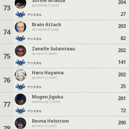
Sofine Ariassa
204
73
Diabolos [Crystal]
27
クリスタル
Brain Attack
203
74
Diabolos [Crystal]
82
クリスタル
Zanelle Solainteau
202
75
Coeurl [Crystal]
141
クリスタル
Haru Hayama
202
76
Goblin [Crystal]
25
クリスタル
Mugen Jigoku
201
77
Balmung [Crystal]
72
クリスタル
Revna Helstrom
200
78
Coeurl [Crystal]