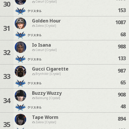
30
Coeurl [Crystal]
153
クリスタル
Golden Hour
1087
31
Zalera [Crystal]
68
クリスタル
Io Isana
988
32
Coeurl [Crystal]
133
クリスタル
Gucci Cigarette
987
33
Brynhildr [Crystal]
65
クリスタル
Buzzy Wuzzy
908
34
Balmung [Crystal]
48
クリスタル
Tape Worm
894
35
Zalera [Crystal]