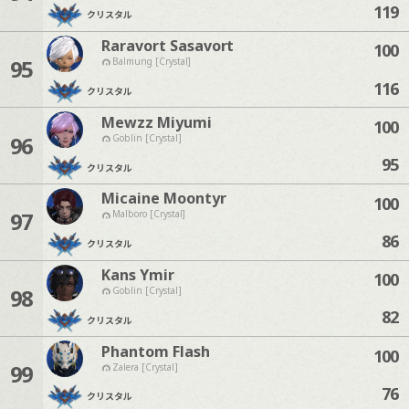
119
クリスタル
Raravort Sasavort
100
95
Balmung [Crystal]
116
クリスタル
Mewzz Miyumi
100
96
Goblin [Crystal]
95
クリスタル
Micaine Moontyr
100
97
Malboro [Crystal]
86
クリスタル
Kans Ymir
100
98
Goblin [Crystal]
82
クリスタル
Phantom Flash
100
99
Zalera [Crystal]
76
クリスタル