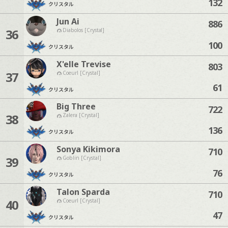
132
クリスタル
Jun Ai
886
36
Diabolos [Crystal]
100
クリスタル
X'elle Trevise
803
37
Coeurl [Crystal]
61
クリスタル
Big Three
722
38
Zalera [Crystal]
136
クリスタル
Sonya Kikimora
710
39
Goblin [Crystal]
76
クリスタル
Talon Sparda
710
40
Coeurl [Crystal]
47
クリスタル