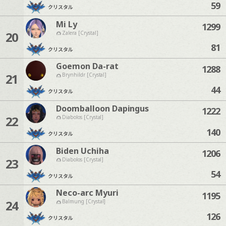
59
クリスタル
Mi Ly
1299
20
Zalera [Crystal]
81
クリスタル
Goemon Da-rat
1288
21
Brynhildr [Crystal]
44
クリスタル
Doomballoon Dapingus
1222
22
Diabolos [Crystal]
140
クリスタル
Biden Uchiha
1206
23
Diabolos [Crystal]
54
クリスタル
Neco-arc Myuri
1195
24
Balmung [Crystal]
126
クリスタル