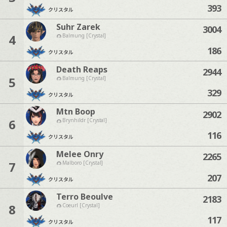
393
クリスタル
Suhr Zarek
3004
4
Balmung [Crystal]
186
クリスタル
Death Reaps
2944
5
Balmung [Crystal]
329
クリスタル
Mtn Boop
2902
6
Brynhildr [Crystal]
116
クリスタル
Melee Onry
2265
7
Malboro [Crystal]
207
クリスタル
Terro Beoulve
2183
8
Coeurl [Crystal]
117
クリスタル