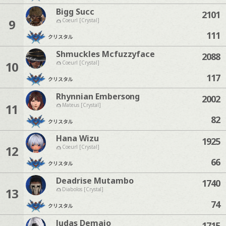
Bigg Succ
2101
9
Coeurl [Crystal]
111
クリスタル
Shmuckles Mcfuzzyface
2088
10
Coeurl [Crystal]
117
クリスタル
Rhynnian Embersong
2002
11
Mateus [Crystal]
82
クリスタル
Hana Wizu
1925
12
Coeurl [Crystal]
66
クリスタル
Deadrise Mutambo
1740
13
Diabolos [Crystal]
74
クリスタル
Judas Demaio
1715