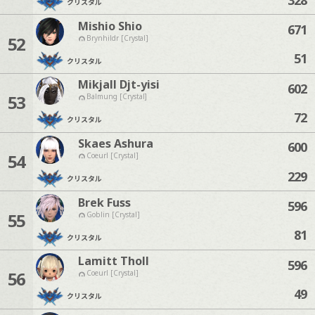
クリスタル
Mishio Shio
671
52
Brynhildr [Crystal]
51
クリスタル
Mikjall Djt-yisi
602
53
Balmung [Crystal]
72
クリスタル
Skaes Ashura
600
54
Coeurl [Crystal]
229
クリスタル
Brek Fuss
596
55
Goblin [Crystal]
81
クリスタル
Lamitt Tholl
596
56
Coeurl [Crystal]
49
クリスタル