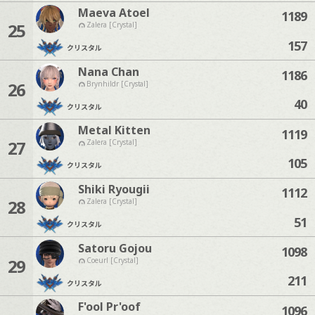
Maeva Atoel
1189
25
Zalera [Crystal]
157
クリスタル
Nana Chan
1186
26
Brynhildr [Crystal]
40
クリスタル
Metal Kitten
1119
27
Zalera [Crystal]
105
クリスタル
Shiki Ryougii
1112
28
Zalera [Crystal]
51
クリスタル
Satoru Gojou
1098
29
Coeurl [Crystal]
211
クリスタル
F'ool Pr'oof
1096