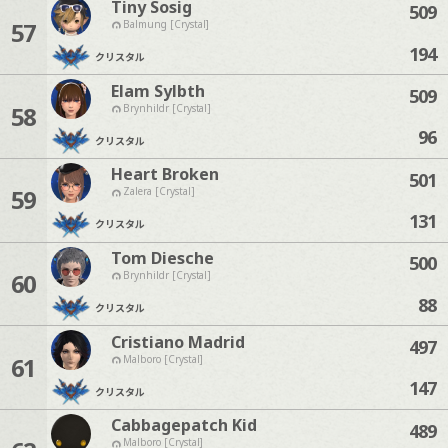
Tiny Sosig
509
57
Balmung [Crystal]
194
クリスタル
Elam Sylbth
509
58
Brynhildr [Crystal]
96
クリスタル
Heart Broken
501
59
Zalera [Crystal]
131
クリスタル
Tom Diesche
500
60
Brynhildr [Crystal]
88
クリスタル
Cristiano Madrid
497
61
Malboro [Crystal]
147
クリスタル
Cabbagepatch Kid
489
Malboro [Crystal]