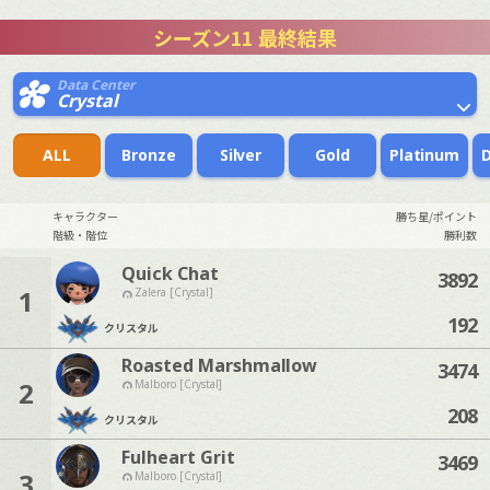
シーズン11 最終結果
Data Center
Crystal
ALL
Bronze
Silver
Gold
Platinum
キャラクター
勝ち星/ポイント
階級・階位
勝利数
Quick Chat
3892
1
Zalera [Crystal]
192
クリスタル
Roasted Marshmallow
3474
2
Malboro [Crystal]
208
クリスタル
Fulheart Grit
3469
3
Malboro [Crystal]