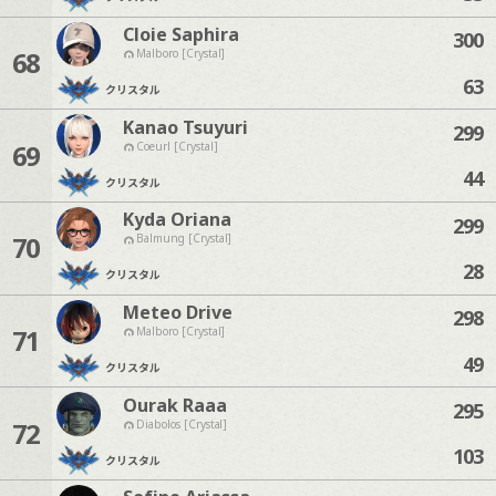
Cloie Saphira
300
68
Malboro [Crystal]
63
クリスタル
Kanao Tsuyuri
299
69
Coeurl [Crystal]
44
クリスタル
Kyda Oriana
299
70
Balmung [Crystal]
28
クリスタル
Meteo Drive
298
71
Malboro [Crystal]
49
クリスタル
Ourak Raaa
295
72
Diabolos [Crystal]
103
クリスタル