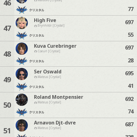
46
77
クリスタル
High Five
697
47
Brynhildr [Crystal]
55
クリスタル
Kuva Curebringer
697
48
Coeurl [Crystal]
28
クリスタル
Ser Oswald
695
49
Mateus [Crystal]
41
クリスタル
Roland Montpensier
692
50
Mateus [Crystal]
74
クリスタル
Arnavon Djt-dvre
687
51
Mateus [Crystal]
328