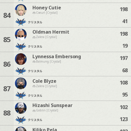
Honey Cutie
198
84
Coeurl [Crystal]
41
クリスタル
Oldman Hermit
198
85
Zalera [Crystal]
19
クリスタル
Lynnessa Embersong
197
86
Balmung [Crystal]
68
クリスタル
Cole Blyze
108
87
Zalera [Crystal]
95
クリスタル
Hizashi Sunspear
102
88
Goblin [Crystal]
123
クリスタル
Kiliko Pela