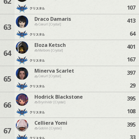
62
107
クリスタル
Draco Damaris
413
63
Coeurl [Crystal]
64
クリスタル
Eloza Ketsch
401
64
Malboro [Crystal]
167
クリスタル
Minerva Scarlet
397
65
Coeurl [Crystal]
29
クリスタル
Hodrick Blackstone
395
66
Brynhildr [Crystal]
108
クリスタル
Celliera Yomi
395
67
Goblin [Crystal]
33
クリスタル