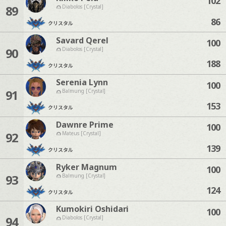
102
89
Diabolos [Crystal]
86
クリスタル
Savard Qerel
100
90
Diabolos [Crystal]
188
クリスタル
Serenia Lynn
100
91
Balmung [Crystal]
153
クリスタル
Dawnre Prime
100
92
Mateus [Crystal]
139
クリスタル
Ryker Magnum
100
93
Balmung [Crystal]
124
クリスタル
Kumokiri Oshidari
100
94
Diabolos [Crystal]