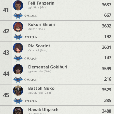
Feli Tanzerin
3637
41
Ultima [Gaia]
667
クリスタル
Kukuri Shioiri
3602
42
Fenrir [Gaia]
192
クリスタル
Ria Scarlet
3601
43
Tiamat [Gaia]
147
クリスタル
Elemental Gokiburi
3599
44
Alexander [Gaia]
216
クリスタル
Battoh Nuko
3523
45
Durandal [Gaia]
385
クリスタル
Havak Ulgasch
3488
Ultima [Gaia]