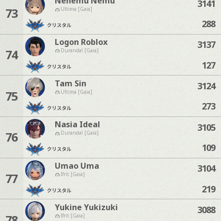
Nenemu Nemu
3141
73
Ultima [Gaia]
288
クリスタル
Logon Roblox
3137
74
Durandal [Gaia]
127
クリスタル
Tam Sin
3124
75
Ultima [Gaia]
273
クリスタル
Nasia Ideal
3105
76
Durandal [Gaia]
109
クリスタル
Umao Uma
3104
77
Ifrit [Gaia]
219
クリスタル
Yukine Yukizuki
3088
78
Ifrit [Gaia]