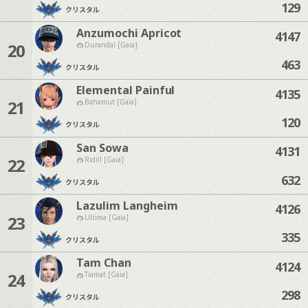
129
クリスタル
Anzumochi Apricot
4147
20
Durandal [Gaia]
463
クリスタル
Elemental Painful
4135
21
Bahamut [Gaia]
120
クリスタル
San Sowa
4131
22
Ridill [Gaia]
632
クリスタル
Lazulim Langheim
4126
23
Ultima [Gaia]
335
クリスタル
Tam Chan
4124
24
Tiamat [Gaia]
298
クリスタル