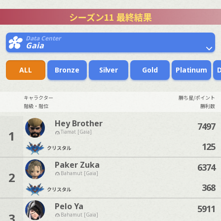
シーズン11 最終結果
Data Center
Gaia
ALL
Bronze
Silver
Gold
Platinum
キャラクター
勝ち星/ポイント
階級・階位
勝利数
Hey Brother
7497
1
Tiamat [Gaia]
125
クリスタル
Paker Zuka
6374
2
Bahamut [Gaia]
368
クリスタル
Pelo Ya
5911
3
Bahamut [Gaia]