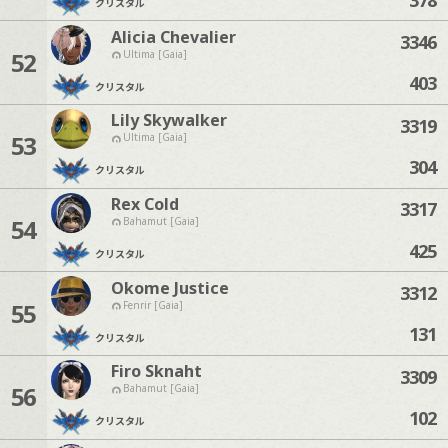
クリスタル
Alicia Chevalier
3346
52
Ultima [Gaia]
403
クリスタル
Lily Skywalker
3319
53
Ultima [Gaia]
304
クリスタル
Rex Cold
3317
54
Bahamut [Gaia]
425
クリスタル
Okome Justice
3312
55
Fenrir [Gaia]
131
クリスタル
Firo Sknaht
3309
56
Bahamut [Gaia]
102
クリスタル