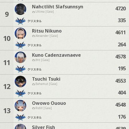
Nahctliht Slafsunnsyn
4720
9
Ultima [Gaia]
335
クリスタル
Ritsu Nikuno
4611
10
Alexander [Gaia]
264
クリスタル
Kuno Cadenzavnaeve
4578
11
Ifrit [Gaia]
195
クリスタル
Tsuchi Tsuki
4553
12
Bahamut [Gaia]
404
クリスタル
Owowo Ououo
4548
13
Ridill [Gaia]
176
クリスタル
Silver Fish
4539