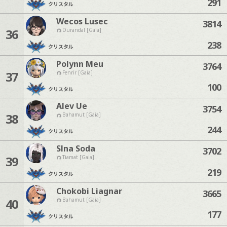
291
クリスタル
Wecos Lusec
3814
36
Durandal [Gaia]
238
クリスタル
Polynn Meu
3764
37
Fenrir [Gaia]
100
クリスタル
Alev Ue
3754
38
Bahamut [Gaia]
244
クリスタル
Slna Soda
3702
39
Tiamat [Gaia]
219
クリスタル
Chokobi Liagnar
3665
40
Bahamut [Gaia]
177
クリスタル