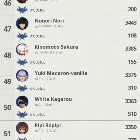
46
200
クリスタル
Nonori Nori
3443
47
Alexander [Gaia]
108
クリスタル
Kinomoto Sakura
3385
48
Bahamut [Gaia]
155
クリスタル
Yuki Macaron-vanille
3375
49
Ridill [Gaia]
310
クリスタル
White Kagerou
3363
50
Ifrit [Gaia]
510
クリスタル
Pipi Rupipi
3350
51
Ridill [Gaia]
378