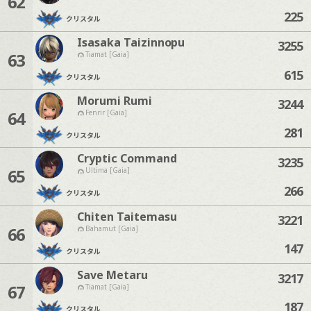
62
225
クリスタル
Isasaka Taizinnopu
3255
63
Tiamat [Gaia]
615
クリスタル
Morumi Rumi
3244
64
Fenrir [Gaia]
281
クリスタル
Cryptic Command
3235
65
Ultima [Gaia]
266
クリスタル
Chiten Taitemasu
3221
66
Bahamut [Gaia]
147
クリスタル
Save Metaru
3217
67
Tiamat [Gaia]
187
クリスタル