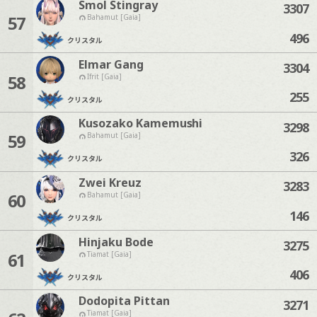
Smol Stingray
3307
57
Bahamut [Gaia]
496
クリスタル
Elmar Gang
3304
58
Ifrit [Gaia]
255
クリスタル
Kusozako Kamemushi
3298
59
Bahamut [Gaia]
326
クリスタル
Zwei Kreuz
3283
60
Bahamut [Gaia]
146
クリスタル
Hinjaku Bode
3275
61
Tiamat [Gaia]
406
クリスタル
Dodopita Pittan
3271
Tiamat [Gaia]