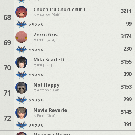
Chuchuru Churuchuru
3211
68
Alexander [Gaia]
99
クリスタル
Zorro Gris
3174
69
Fenrir [Gaia]
230
クリスタル
Mila Scarlett
3155
70
Ifrit [Gaia]
390
クリスタル
Not Happy
3153
71
Alexander [Gaia]
299
クリスタル
Navie Reverie
3145
72
Fenrir [Gaia]
391
クリスタル