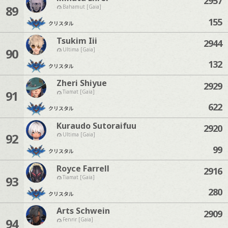
2957
89
Bahamut [Gaia]
155
クリスタル
Tsukim Iii
2944
90
Ultima [Gaia]
132
クリスタル
Zheri Shiyue
2929
91
Tiamat [Gaia]
622
クリスタル
Kuraudo Sutoraifuu
2920
92
Ultima [Gaia]
99
クリスタル
Royce Farrell
2916
93
Tiamat [Gaia]
280
クリスタル
Arts Schwein
2909
94
Fenrir [Gaia]