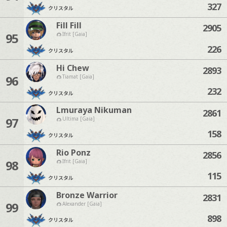
327
クリスタル
Fill Fill
2905
95
Ifrit [Gaia]
226
クリスタル
Hi Chew
2893
96
Tiamat [Gaia]
232
クリスタル
Lmuraya Nikuman
2861
97
Ultima [Gaia]
158
クリスタル
Rio Ponz
2856
98
Ifrit [Gaia]
115
クリスタル
Bronze Warrior
2831
99
Alexander [Gaia]
898
クリスタル