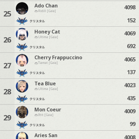
Ado Chan
4098
25
Ridill [Gaia]
152
クリスタル
Honey Cat
4069
26
Ultima [Gaia]
692
クリスタル
Cherry Frappuccino
4065
27
Tiamat [Gaia]
137
クリスタル
Tea Blue
4023
28
Ultima [Gaia]
435
クリスタル
Mon Coeur
4009
29
Ifrit [Gaia]
99
クリスタル
Aries San
4008