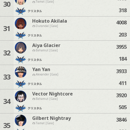
30
Tiamat [Gaia]
318
クリスタル
Hokuto Akilala
4008
31
Durandal [Gaia]
203
クリスタル
Aiya Glacier
3955
32
Bahamut [Gaia]
184
クリスタル
Yan Yan
3933
33
Alexander [Gaia]
411
クリスタル
Vector Nightcore
3920
34
Bahamut [Gaia]
505
クリスタル
Gilbert Nightray
3846
35
Tiamat [Gaia]