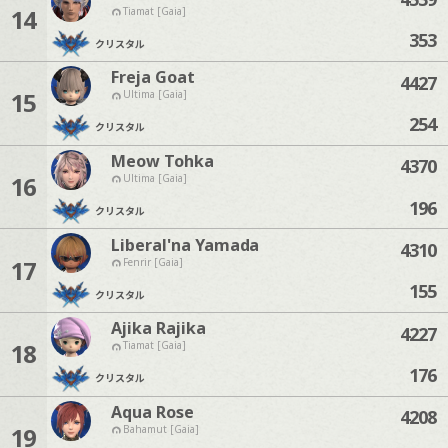
14
Tiamat [Gaia]
353
クリスタル
Freja Goat
4427
15
Ultima [Gaia]
254
クリスタル
Meow Tohka
4370
16
Ultima [Gaia]
196
クリスタル
Liberal'na Yamada
4310
17
Fenrir [Gaia]
155
クリスタル
Ajika Rajika
4227
18
Tiamat [Gaia]
176
クリスタル
Aqua Rose
4208
19
Bahamut [Gaia]