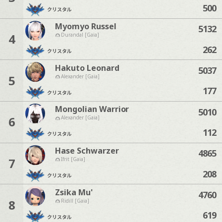
500
クリスタル
Myomyo Russel
5132
4
Durandal [Gaia]
262
クリスタル
Hakuto Leonard
5037
5
Alexander [Gaia]
177
クリスタル
Mongolian Warrior
5010
6
Alexander [Gaia]
112
クリスタル
Hase Schwarzer
4865
7
Ifrit [Gaia]
208
クリスタル
Zsika Mu'
4760
8
Ridill [Gaia]
619
クリスタル