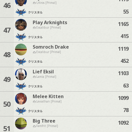
46
Ultros [Primal]
55
クリスタル
Play Arknights
1165
47
Excalibur [Primal]
415
クリスタル
Somroch Drake
1119
48
Excalibur [Primal]
452
クリスタル
Lief Eksil
1103
49
Lamia [Primal]
63
クリスタル
Melee Kitten
1099
50
Leviathan [Primal]
78
クリスタル
Big Three
1092
51
Famfrit [Primal]