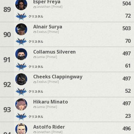
Esper Freya
504
89
Leviathan [Primal]
72
クリスタル
Alnair Surya
503
90
Exodus [Primal]
70
クリスタル
Collamus Silveren
497
91
Lamia [Primal]
61
クリスタル
Cheeks Clappingway
497
92
Exodus [Primal]
52
クリスタル
Hikaru Minato
497
93
Lamia [Primal]
23
クリスタル
Astolfo Rider
496
Leviathan [Primal]