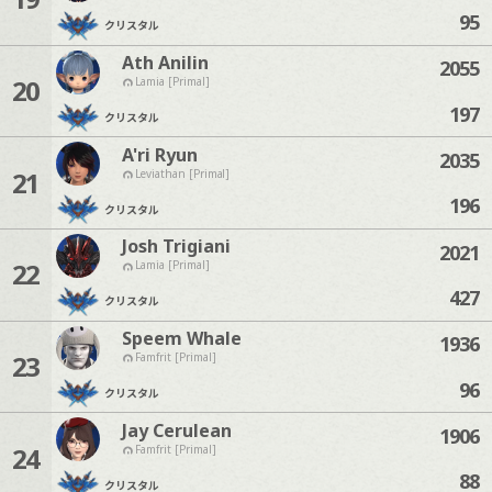
95
クリスタル
Ath Anilin
2055
20
Lamia [Primal]
197
クリスタル
A'ri Ryun
2035
21
Leviathan [Primal]
196
クリスタル
Josh Trigiani
2021
22
Lamia [Primal]
427
クリスタル
Speem Whale
1936
23
Famfrit [Primal]
96
クリスタル
Jay Cerulean
1906
24
Famfrit [Primal]
88
クリスタル