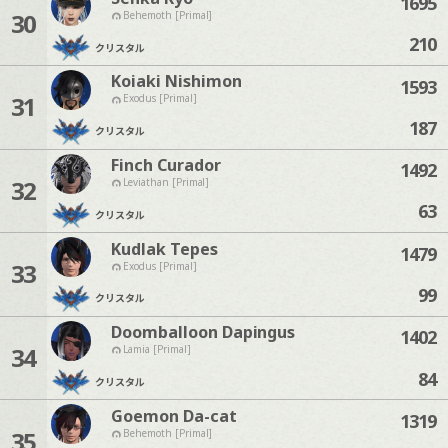
1695
30
Behemoth [Primal]
210
クリスタル
Koiaki Nishimon
1593
31
Exodus [Primal]
187
クリスタル
Finch Curador
1492
32
Leviathan [Primal]
63
クリスタル
Kudlak Tepes
1479
33
Exodus [Primal]
99
クリスタル
Doomballoon Dapingus
1402
34
Lamia [Primal]
84
クリスタル
Goemon Da-cat
1319
35
Behemoth [Primal]