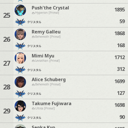
Push'the Crystal
1895
25
Hyperion [Primal]
59
クリスタル
Remy Galleu
1868
26
Behemoth [Primal]
168
クリスタル
Mimi Myu
1712
27
Leviathan [Primal]
312
クリスタル
Alice Schuberg
1699
28
Behemoth [Primal]
127
クリスタル
Takume Fujiwara
1698
29
Ultros [Primal]
90
クリスタル
Senka Kyo