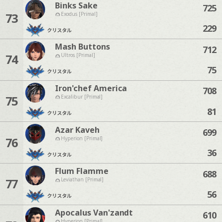
Binks Sake
725
73
Exodus [Primal]
229
クリスタル
Mash Buttons
712
74
Ultros [Primal]
75
クリスタル
Iron'chef America
708
75
Excalibur [Primal]
81
クリスタル
Azar Kaveh
699
76
Hyperion [Primal]
36
クリスタル
Flum Flamme
688
77
Leviathan [Primal]
56
クリスタル
Apocalus Van'zandt
610
Hyperion [Primal]