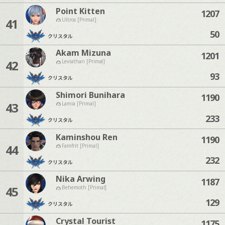
Point Kitten
1207
41
Ultros [Primal]
50
クリスタル
Akam Mizuna
1201
42
Leviathan [Primal]
93
クリスタル
Shimori Bunihara
1190
43
Lamia [Primal]
233
クリスタル
Kaminshou Ren
1190
44
Famfrit [Primal]
232
クリスタル
Nika Arwing
1187
45
Behemoth [Primal]
129
クリスタル
Crystal Tourist
1175