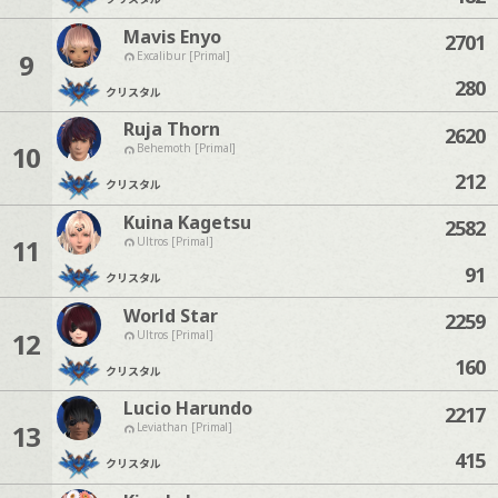
Mavis Enyo
2701
9
Excalibur [Primal]
280
クリスタル
Ruja Thorn
2620
10
Behemoth [Primal]
212
クリスタル
Kuina Kagetsu
2582
11
Ultros [Primal]
91
クリスタル
World Star
2259
12
Ultros [Primal]
160
クリスタル
Lucio Harundo
2217
13
Leviathan [Primal]
415
クリスタル