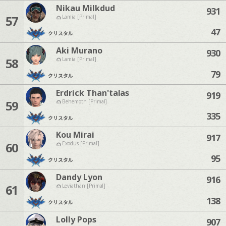
Nikau Milkdud
931
57
Lamia [Primal]
47
クリスタル
Aki Murano
930
58
Lamia [Primal]
79
クリスタル
Erdrick Than'talas
919
59
Behemoth [Primal]
335
クリスタル
Kou Mirai
917
60
Exodus [Primal]
95
クリスタル
Dandy Lyon
916
61
Leviathan [Primal]
138
クリスタル
Lolly Pops
907