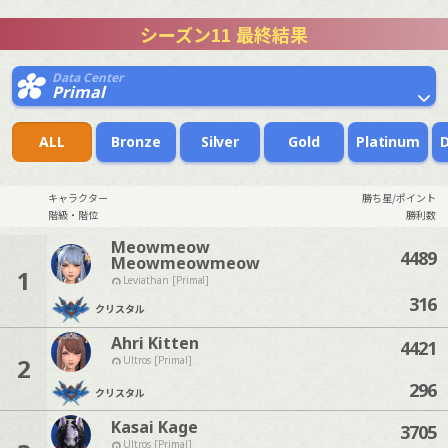
シーズン11 最終結果
Data Center
Primal
ALL
Bronze
Silver
Gold
Platinum
キャラクター
勝ち星/ポイント
階級・階位
勝利数
Meowmeow
4489
Meowmeowmeow
1
Leviathan [Primal]
316
クリスタル
Ahri Kitten
4421
2
Ultros [Primal]
296
クリスタル
Kasai Kage
3705
Ultros [Primal]