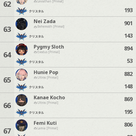
62
Leviathan [Primal]
193
クリスタル
Nei Zada
901
63
Behemoth [Primal]
143
クリスタル
Pygmy Sloth
894
64
Exodus [Primal]
53
クリスタル
Hunie Pop
882
65
Ultros [Primal]
148
クリスタル
Kanae Kocho
869
66
Ultros [Primal]
195
クリスタル
Femi Kuti
806
67
Lamia [Primal]