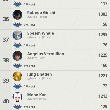
117
クリスタル
Rubedo Ginshi
1303
36
Lamia [Primal]
56
クリスタル
Speem Whale
1293
37
Leviathan [Primal]
76
クリスタル
Angelus Vermillion
1225
38
Ultros [Primal]
160
クリスタル
Jung Dhadeh
1221
39
Leviathan [Primal]
72
クリスタル
Moon Kun
1213
40
Famfrit [Primal]
129
クリスタル