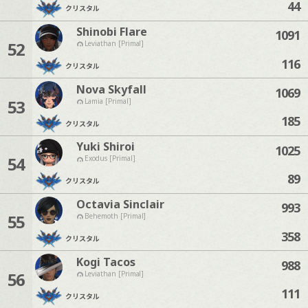
44
クリスタル
Shinobi Flare
1091
52
Leviathan [Primal]
116
クリスタル
Nova Skyfall
1069
53
Lamia [Primal]
185
クリスタル
Yuki Shiroi
1025
54
Exodus [Primal]
89
クリスタル
Octavia Sinclair
993
55
Behemoth [Primal]
358
クリスタル
Kogi Tacos
988
56
Leviathan [Primal]
111
クリスタル