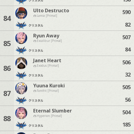
クリスタル
Ulto Destructo
590
84
Lamia [Primal]
82
クリスタル
Ryun Away
507
85
Excalibur [Primal]
84
クリスタル
Janet Heart
506
86
Exodus [Primal]
32
クリスタル
Yuuna Kuroki
505
87
Famfrit [Primal]
56
クリスタル
Eternal Slumber
504
88
Hyperion [Primal]
185
クリスタル