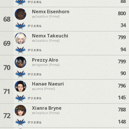
88
クリスタル
Nemx Eisenhorn
800
68
Excalibur [Primal]
34
クリスタル
Nemx Takeuchi
799
69
Excalibur [Primal]
94
クリスタル
Prezzy Alro
799
70
Hyperion [Primal]
90
クリスタル
Hanae Naeuri
796
71
Lamia [Primal]
145
クリスタル
Xianra Bryne
788
72
Excalibur [Primal]
148
クリスタル