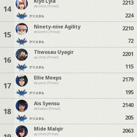
Kiyo Lyla
2213
14
Ultros [Primal]
224
クリスタル
Ninety-nine Agility
2210
15
Famfrit [Primal]
72
クリスタル
Thwosau Uyagir
2201
16
Ultros [Primal]
115
クリスタル
Ellie Meeps
2179
17
Lamia [Primal]
195
クリスタル
Ais Syensu
2140
18
Exodus [Primal]
205
クリスタル
Mide Malqir
2063
19
Ultros [Primal]