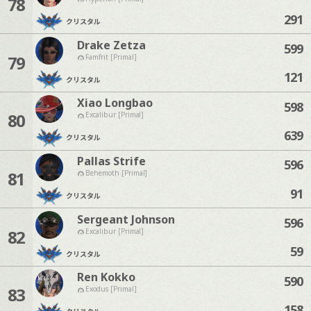
78
291
クリスタル
Drake Zetza
599
79
Famfrit [Primal]
121
クリスタル
Xiao Longbao
598
80
Excalibur [Primal]
639
クリスタル
Pallas Strife
596
81
Behemoth [Primal]
91
クリスタル
Sergeant Johnson
596
82
Excalibur [Primal]
59
クリスタル
Ren Kokko
590
83
Exodus [Primal]
158