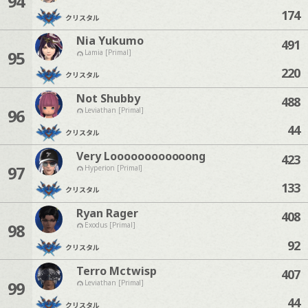
94
174
クリスタル
Nia Yukumo
491
95
Lamia [Primal]
220
クリスタル
Not Shubby
488
96
Leviathan [Primal]
44
クリスタル
Very Loooooooooooong
423
97
Hyperion [Primal]
133
クリスタル
Ryan Rager
408
98
Exodus [Primal]
92
クリスタル
Terro Mctwisp
407
99
Leviathan [Primal]
44
クリスタル