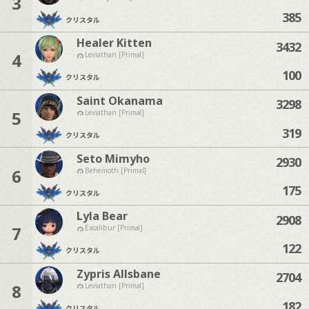
3
385
クリスタル
Healer Kitten
3432
4
Leviathan [Primal]
100
クリスタル
Saint Okanama
3298
5
Leviathan [Primal]
319
クリスタル
Seto Mimyho
2930
6
Behemoth [Primal]
175
クリスタル
Lyla Bear
2908
7
Excalibur [Primal]
122
クリスタル
Zypris Allsbane
2704
8
Leviathan [Primal]
182
クリスタル