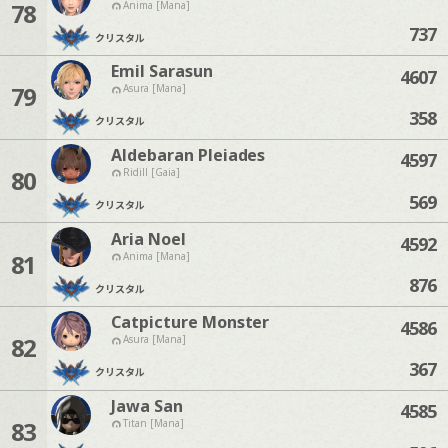
78
Anima [Mana]
737
クリスタル
Emil Sarasun
4607
79
Asura [Mana]
358
クリスタル
Aldebaran Pleiades
4597
80
Ridill [Gaia]
569
クリスタル
Aria Noel
4592
81
Anima [Mana]
876
クリスタル
Catpicture Monster
4586
82
Asura [Mana]
367
クリスタル
Jawa San
4585
83
Titan [Mana]