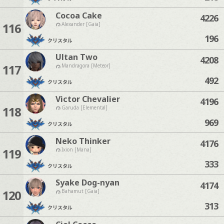
Cocoa Cake
4226
116
Alexander [Gaia]
196
クリスタル
Ultan Two
4208
117
Mandragora [Meteor]
492
クリスタル
Victor Chevalier
4196
118
Garuda [Elemental]
969
クリスタル
Neko Thinker
4176
119
Ixion [Mana]
333
クリスタル
Syake Dog-nyan
4174
120
Bahamut [Gaia]
313
クリスタル