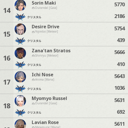
Sorin Maki
5770
14
Durandal [Gaia]
2186
クリスタル
Desire Drive
5754
15
Yojimbo [Meteor]
439
クリスタル
Zana'tan Stratos
5666
16
Shinryu [Meteor]
410
クリスタル
Ichi Nose
5643
17
Anima [Mana]
1036
クリスタル
Myomyo Russel
5631
18
Durandal [Gaia]
692
クリスタル
Lavian Rose
5611
Masamune [Mana]