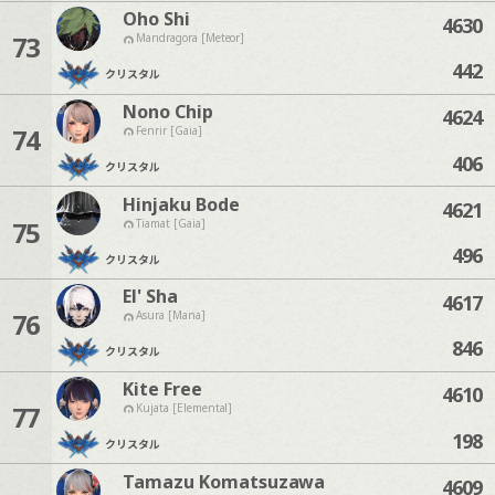
Oho Shi
4630
73
Mandragora [Meteor]
442
クリスタル
Nono Chip
4624
74
Fenrir [Gaia]
406
クリスタル
Hinjaku Bode
4621
75
Tiamat [Gaia]
496
クリスタル
El' Sha
4617
76
Asura [Mana]
846
クリスタル
Kite Free
4610
77
Kujata [Elemental]
198
クリスタル
Tamazu Komatsuzawa
4609