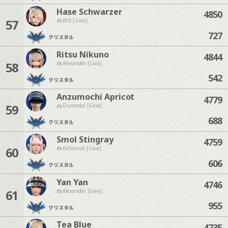
Hase Schwarzer
4850
57
Ifrit [Gaia]
727
クリスタル
Ritsu Nikuno
4844
58
Alexander [Gaia]
542
クリスタル
Anzumochi Apricot
4779
59
Durandal [Gaia]
688
クリスタル
Smol Stingray
4759
60
Bahamut [Gaia]
606
クリスタル
Yan Yan
4746
61
Alexander [Gaia]
955
クリスタル
Tea Blue
4735