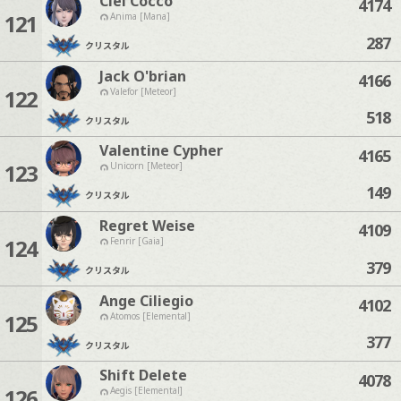
Ciel Cocco
4174
121
Anima [Mana]
287
クリスタル
Jack O'brian
4166
122
Valefor [Meteor]
518
クリスタル
Valentine Cypher
4165
123
Unicorn [Meteor]
149
クリスタル
Regret Weise
4109
124
Fenrir [Gaia]
379
クリスタル
Ange Ciliegio
4102
125
Atomos [Elemental]
377
クリスタル
Shift Delete
4078
126
Aegis [Elemental]