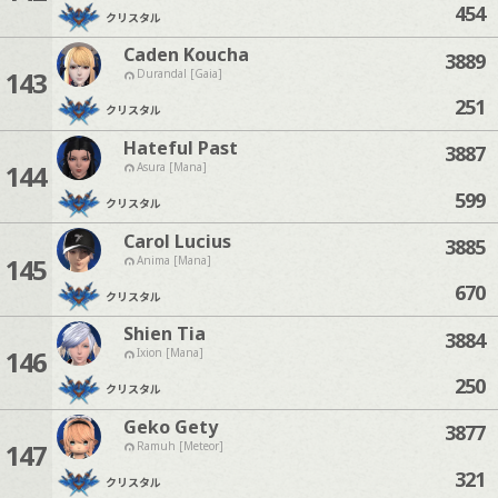
454
クリスタル
Caden Koucha
3889
143
Durandal [Gaia]
251
クリスタル
Hateful Past
3887
144
Asura [Mana]
599
クリスタル
Carol Lucius
3885
145
Anima [Mana]
670
クリスタル
Shien Tia
3884
146
Ixion [Mana]
250
クリスタル
Geko Gety
3877
147
Ramuh [Meteor]
321
クリスタル