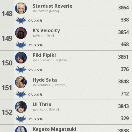
Stardust Reverie
3864
148
Chocobo [Mana]
338
クリスタル
K's Velocity
3854
149
Fenrir [Gaia]
468
クリスタル
Piki Pipiki
3851
150
Pandaemonium [Mana]
376
クリスタル
Hyde Suta
3848
151
Carbuncle [Elemental]
712
クリスタル
Ui Thrix
3843
152
Chocobo [Mana]
329
クリスタル
Kageto Magatsuki
3838