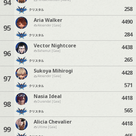
94
258
クリスタル
Aria Walker
4490
95
Alexander [Gaia]
284
クリスタル
Vector Nightcore
4438
96
Bahamut [Gaia]
265
クリスタル
Sukoya Mihirogi
4428
97
Alexander [Gaia]
571
クリスタル
Nasia Ideal
4418
98
Durandal [Gaia]
565
クリスタル
Alicia Chevalier
4418
99
Ultima [Gaia]
465