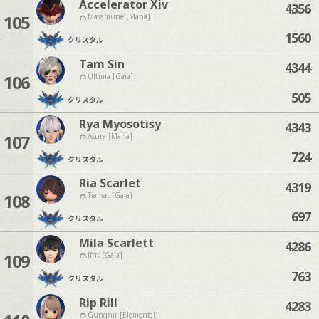
Accelerator Xiv
4356
105
Masamune [Mana]
1560
クリスタル
Tam Sin
4344
106
Ultima [Gaia]
505
クリスタル
Rya Myosotisy
4343
107
Asura [Mana]
724
クリスタル
Ria Scarlet
4319
108
Tiamat [Gaia]
697
クリスタル
Mila Scarlett
4286
109
Ifrit [Gaia]
763
クリスタル
Rip Rill
4283
Gungnir [Elemental]