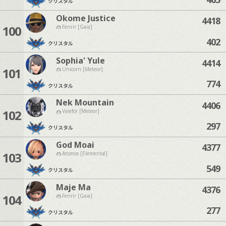
クリスタル
Okome Justice
4418
100
Fenrir [Gaia]
402
クリスタル
Sophia' Yule
4414
101
Unicorn [Meteor]
774
クリスタル
Nek Mountain
4406
102
Valefor [Meteor]
297
クリスタル
God Moai
4377
103
Atomos [Elemental]
549
クリスタル
Maje Ma
4376
104
Fenrir [Gaia]
277
クリスタル