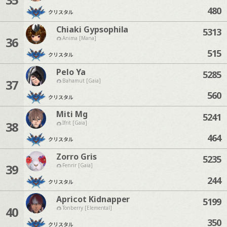
480
クリスタル
Chiaki Gypsophila
5313
36
Anima [Mana]
515
クリスタル
Pelo Ya
5285
37
Bahamut [Gaia]
560
クリスタル
Miti Mg
5241
38
Ifrit [Gaia]
464
クリスタル
Zorro Gris
5235
39
Fenrir [Gaia]
244
クリスタル
Apricot Kidnapper
5199
40
Tonberry [Elemental]
350
クリスタル