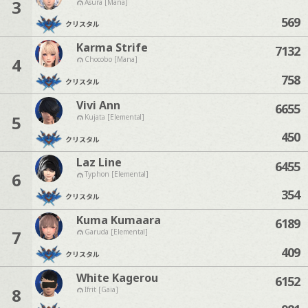
3
Asura [Mana]
569
クリスタル
Karma Strife
7132
4
Chocobo [Mana]
758
クリスタル
Vivi Ann
6655
5
Kujata [Elemental]
450
クリスタル
Laz Line
6455
6
Typhon [Elemental]
354
クリスタル
Kuma Kumaara
6189
7
Garuda [Elemental]
409
クリスタル
White Kagerou
6152
8
Ifrit [Gaia]