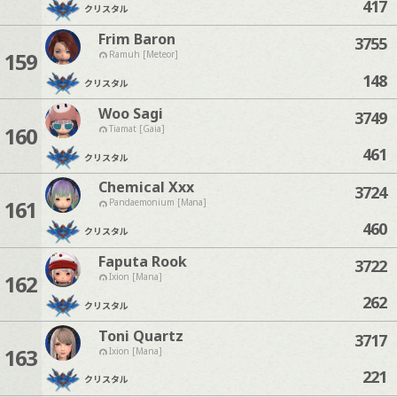
417
クリスタル
Frim Baron
3755
159
Ramuh [Meteor]
148
クリスタル
Woo Sagi
3749
160
Tiamat [Gaia]
461
クリスタル
Chemical Xxx
3724
161
Pandaemonium [Mana]
460
クリスタル
Faputa Rook
3722
162
Ixion [Mana]
262
クリスタル
Toni Quartz
3717
163
Ixion [Mana]
221
クリスタル