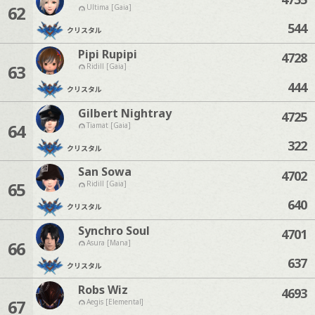
62
Ultima [Gaia]
544
クリスタル
Pipi Rupipi
4728
63
Ridill [Gaia]
444
クリスタル
Gilbert Nightray
4725
64
Tiamat [Gaia]
322
クリスタル
San Sowa
4702
65
Ridill [Gaia]
640
クリスタル
Synchro Soul
4701
66
Asura [Mana]
637
クリスタル
Robs Wiz
4693
67
Aegis [Elemental]