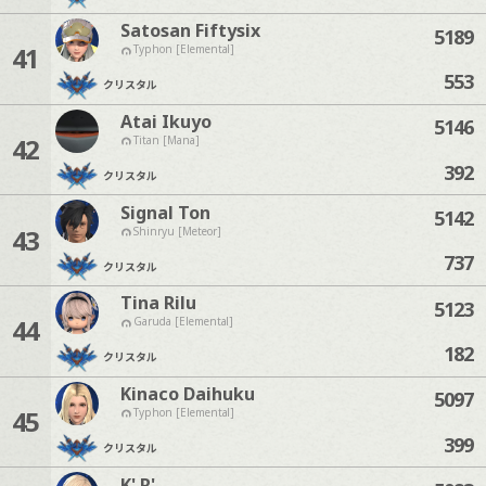
Satosan Fiftysix
5189
41
Typhon [Elemental]
553
クリスタル
Atai Ikuyo
5146
42
Titan [Mana]
392
クリスタル
Signal Ton
5142
43
Shinryu [Meteor]
737
クリスタル
Tina Rilu
5123
44
Garuda [Elemental]
182
クリスタル
Kinaco Daihuku
5097
45
Typhon [Elemental]
399
クリスタル
K' R'