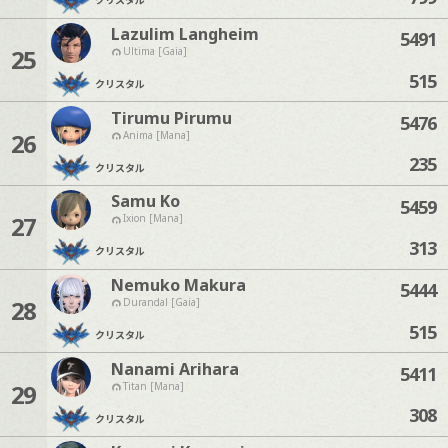
Lazulim Langheim
5491
25
Ultima [Gaia]
515
クリスタル
Tirumu Pirumu
5476
26
Anima [Mana]
235
クリスタル
Samu Ko
5459
27
Ixion [Mana]
313
クリスタル
Nemuko Makura
5444
28
Durandal [Gaia]
515
クリスタル
Nanami Arihara
5411
29
Titan [Mana]
308
クリスタル