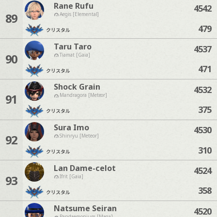
Rane Rufu
4542
89
Aegis [Elemental]
479
クリスタル
Taru Taro
4537
90
Tiamat [Gaia]
471
クリスタル
Shock Grain
4532
91
Mandragora [Meteor]
375
クリスタル
Sura Imo
4530
92
Shinryu [Meteor]
310
クリスタル
Lan Dame-celot
4524
93
Ifrit [Gaia]
358
クリスタル
Natsume Seiran
4520
Pandaemonium [Mana]