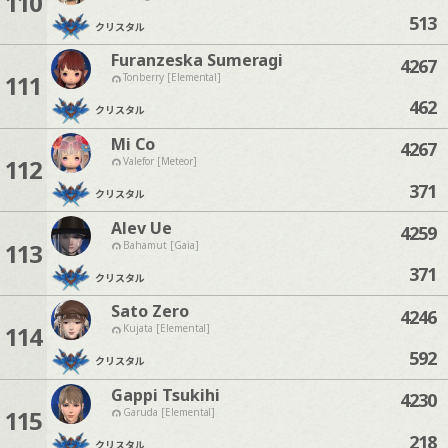
110
513
クリスタル
Furanzeska Sumeragi
4267
111
Tonberry [Elemental]
462
クリスタル
Mi Co
4267
112
Valefor [Meteor]
371
クリスタル
Alev Ue
4259
113
Bahamut [Gaia]
371
クリスタル
Sato Zero
4246
114
Kujata [Elemental]
592
クリスタル
Gappi Tsukihi
4230
115
Garuda [Elemental]
218
クリスタル