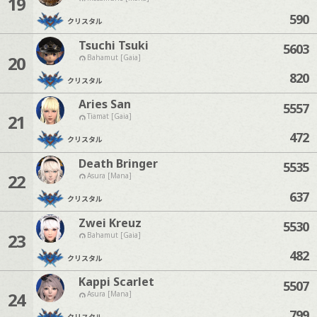
19
590
クリスタル
Tsuchi Tsuki
5603
20
Bahamut [Gaia]
820
クリスタル
Aries San
5557
21
Tiamat [Gaia]
472
クリスタル
Death Bringer
5535
22
Asura [Mana]
637
クリスタル
Zwei Kreuz
5530
23
Bahamut [Gaia]
482
クリスタル
Kappi Scarlet
5507
24
Asura [Mana]
799
クリスタル