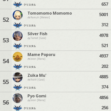
657
クリスタル
Tomomomo Momomo
5001
52
Ramuh [Meteor]
312
クリスタル
Silver Fish
4978
53
Tiamat [Gaia]
521
クリスタル
Mame Poporu
4937
54
Ixion [Mana]
202
クリスタル
Zsika Mu'
4885
55
Ridill [Gaia]
374
クリスタル
Pyo Gomi
4856
56
Ixion [Mana]
256
クリスタル