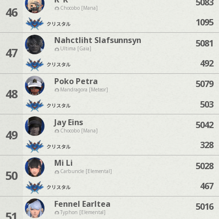
5083
46
Chocobo [Mana]
1095
クリスタル
Nahctliht Slafsunnsyn
5081
47
Ultima [Gaia]
492
クリスタル
Poko Petra
5079
48
Mandragora [Meteor]
503
クリスタル
Jay Eins
5042
49
Chocobo [Mana]
328
クリスタル
Mi Li
5028
50
Carbuncle [Elemental]
467
クリスタル
Fennel Earltea
5016
51
Typhon [Elemental]