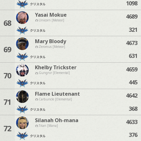
1098
クリスタル
Yasai Mokue
4689
68
Unicorn [Meteor]
321
クリスタル
Mary Bloody
4673
69
Zeromus [Meteor]
631
クリスタル
Khelby Trickster
4659
70
Gungnir [Elemental]
445
クリスタル
Flame Lieutenant
4642
71
Carbuncle [Elemental]
368
クリスタル
Silanah Oh-mana
4633
72
Titan [Mana]
376
クリスタル