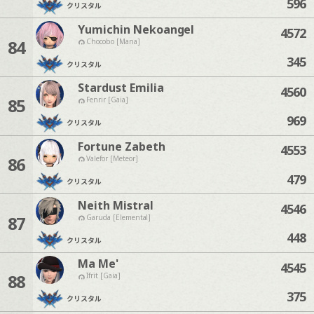
596
クリスタル
Yumichin Nekoangel
4572
84
Chocobo [Mana]
345
クリスタル
Stardust Emilia
4560
85
Fenrir [Gaia]
969
クリスタル
Fortune Zabeth
4553
86
Valefor [Meteor]
479
クリスタル
Neith Mistral
4546
87
Garuda [Elemental]
448
クリスタル
Ma Me'
4545
88
Ifrit [Gaia]
375
クリスタル