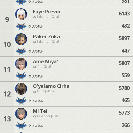
981
クリスタル
Faye Previn
6143
9
Bahamut [Gaia]
432
クリスタル
Paker Zuka
5897
10
Bahamut [Gaia]
447
クリスタル
Ame Miya'
5807
11
Ifrit [Gaia]
559
クリスタル
O'yalamo Cirha
5780
12
Asura [Mana]
465
クリスタル
Ml Tei
5773
13
Alexander [Gaia]
266
クリスタル