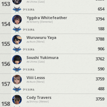
153
Ultima [Gaia]
654
クリスタル
Yggdra Whitefeather
3794
154
Tonberry [Elemental]
188
クリスタル
Wuruwuru Yaya
3788
155
Asura [Mana]
906
クリスタル
Soushi Yukimura
3762
156
Ultima [Gaia]
590
クリスタル
Viiii Lesss
3759
157
Asura [Mana]
488
クリスタル
Cody Travers
3759
158
Shinryu [Meteor]