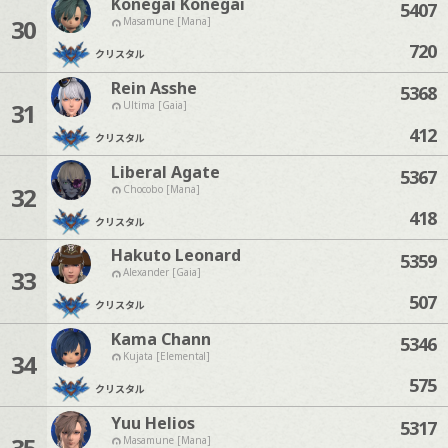
Konegai Konegai
5407
30
Masamune [Mana]
720
クリスタル
Rein Asshe
5368
31
Ultima [Gaia]
412
クリスタル
Liberal Agate
5367
32
Chocobo [Mana]
418
クリスタル
Hakuto Leonard
5359
33
Alexander [Gaia]
507
クリスタル
Kama Chann
5346
34
Kujata [Elemental]
575
クリスタル
Yuu Helios
5317
35
Masamune [Mana]