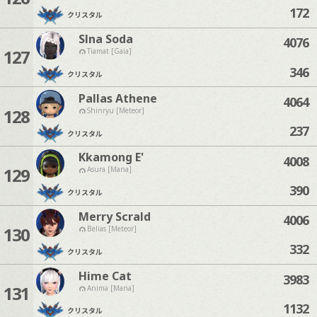
172
クリスタル
Slna Soda
4076
127
Tiamat [Gaia]
346
クリスタル
Pallas Athene
4064
128
Shinryu [Meteor]
237
クリスタル
Kkamong E'
4008
129
Asura [Mana]
390
クリスタル
Merry Scrald
4006
130
Belias [Meteor]
332
クリスタル
Hime Cat
3983
131
Anima [Mana]
1132
クリスタル