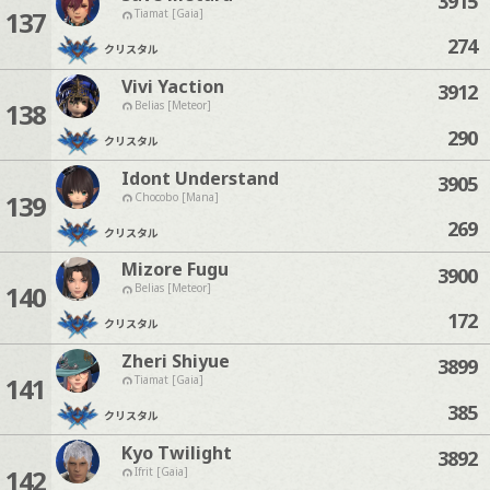
3915
137
Tiamat [Gaia]
274
クリスタル
Vivi Yaction
3912
138
Belias [Meteor]
290
クリスタル
Idont Understand
3905
139
Chocobo [Mana]
269
クリスタル
Mizore Fugu
3900
140
Belias [Meteor]
172
クリスタル
Zheri Shiyue
3899
141
Tiamat [Gaia]
385
クリスタル
Kyo Twilight
3892
142
Ifrit [Gaia]