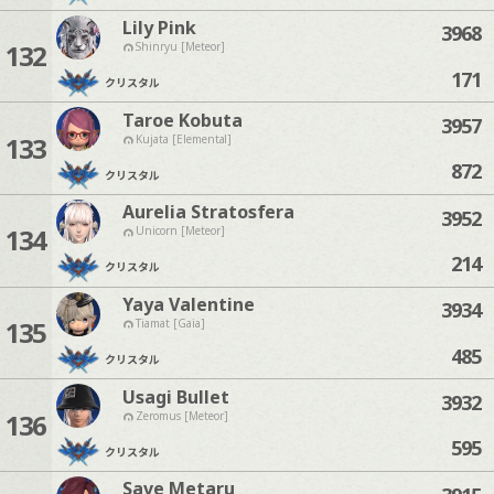
Lily Pink
3968
132
Shinryu [Meteor]
171
クリスタル
Taroe Kobuta
3957
133
Kujata [Elemental]
872
クリスタル
Aurelia Stratosfera
3952
134
Unicorn [Meteor]
214
クリスタル
Yaya Valentine
3934
135
Tiamat [Gaia]
485
クリスタル
Usagi Bullet
3932
136
Zeromus [Meteor]
595
クリスタル
Save Metaru