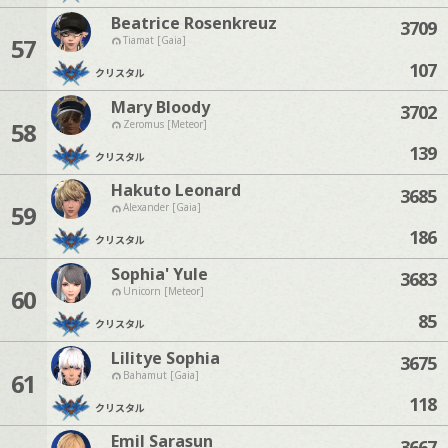
Beatrice Rosenkreuz
3709
57
Tiamat [Gaia]
107
クリスタル
Mary Bloody
3702
58
Zeromus [Meteor]
139
クリスタル
Hakuto Leonard
3685
59
Alexander [Gaia]
186
クリスタル
Sophia' Yule
3683
60
Unicorn [Meteor]
85
クリスタル
Lilitye Sophia
3675
61
Bahamut [Gaia]
118
クリスタル
Emil Sarasun
3667