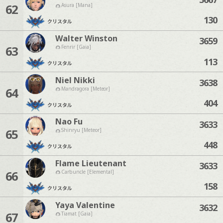
62
Asura [Mana]
130
クリスタル
Walter Winston
3659
63
Fenrir [Gaia]
113
クリスタル
Niel Nikki
3638
64
Mandragora [Meteor]
404
クリスタル
Nao Fu
3633
65
Shinryu [Meteor]
448
クリスタル
Flame Lieutenant
3633
66
Carbuncle [Elemental]
158
クリスタル
Yaya Valentine
3632
67
Tiamat [Gaia]