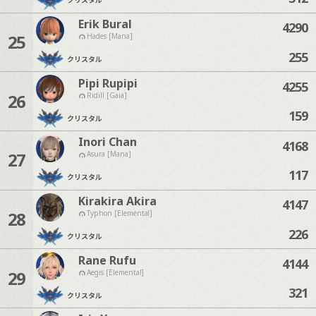
Erik Bural
4290
25
Hades [Mana]
255
クリスタル
Pipi Rupipi
4255
26
Ridill [Gaia]
159
クリスタル
Inori Chan
4168
27
Asura [Mana]
117
クリスタル
Kirakira Akira
4147
28
Typhon [Elemental]
226
クリスタル
Rane Rufu
4144
29
Aegis [Elemental]
321
クリスタル