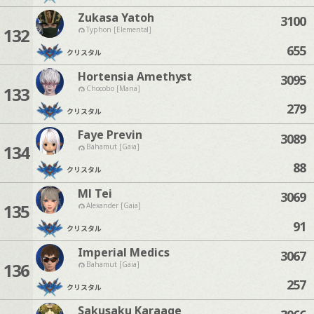
Zukasa Yatoh
3100
132
Typhon [Elemental]
655
クリスタル
Hortensia Amethyst
3095
133
Chocobo [Mana]
279
クリスタル
Faye Previn
3089
134
Bahamut [Gaia]
88
クリスタル
Ml Tei
3069
135
Alexander [Gaia]
91
クリスタル
Imperial Medics
3067
136
Bahamut [Gaia]
257
クリスタル
Sakusaku Karaage