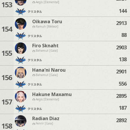
153
Aegis [Elemental]
144
クリスタル
Oikawa Toru
2913
154
Ramuh [Meteor]
88
クリスタル
Firo Sknaht
2903
155
Bahamut [Gaia]
138
クリスタル
Hana'ni Narou
2901
156
Bahamut [Gaia]
556
クリスタル
Hakune Maxamu
2895
157
Aegis [Elemental]
187
クリスタル
Radian Diaz
2892
158
Fenrir [Gaia]