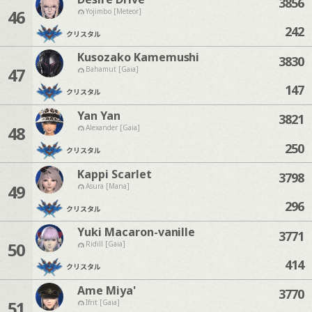
3856
46
Yojimbo [Meteor]
242
クリスタル
Kusozako Kamemushi
3830
47
Bahamut [Gaia]
147
クリスタル
Yan Yan
3821
48
Alexander [Gaia]
250
クリスタル
Kappi Scarlet
3798
49
Asura [Mana]
296
クリスタル
Yuki Macaron-vanille
3771
50
Ridill [Gaia]
414
クリスタル
Ame Miya'
3770
51
Ifrit [Gaia]