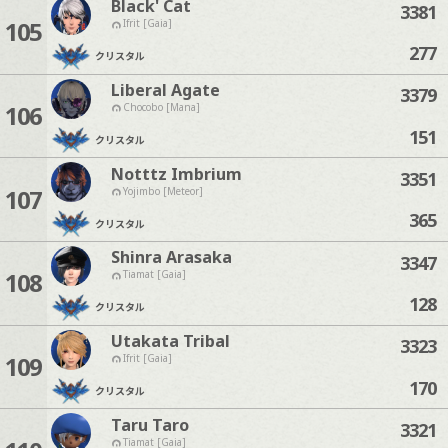
Black' Cat
3381
105
Ifrit [Gaia]
277
クリスタル
Liberal Agate
3379
106
Chocobo [Mana]
151
クリスタル
Notttz Imbrium
3351
107
Yojimbo [Meteor]
365
クリスタル
Shinra Arasaka
3347
108
Tiamat [Gaia]
128
クリスタル
Utakata Tribal
3323
109
Ifrit [Gaia]
170
クリスタル
Taru Taro
3321
Tiamat [Gaia]