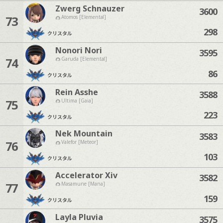
Zwerg Schnauzer
3600
73
Atomos [Elemental]
298
クリスタル
Nonori Nori
3595
74
Garuda [Elemental]
86
クリスタル
Rein Asshe
3588
75
Ultima [Gaia]
223
クリスタル
Nek Mountain
3583
76
Valefor [Meteor]
103
クリスタル
Accelerator Xiv
3582
77
Masamune [Mana]
159
クリスタル
Layla Pluvia
3575