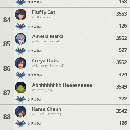
158
クリスタル
Fluffy Cat
3553
84
Ultima [Gaia]
126
クリスタル
Amelia Merci
3552
85
Garuda [Elemental]
527
クリスタル
Creya Oaks
3552
86
Tonberry [Elemental]
474
クリスタル
Ahhhhhhhhh Haaaaaaaaa
3549
87
Fenrir [Gaia]
272
クリスタル
Kama Chann
3542
88
Kujata [Elemental]
126
クリスタル