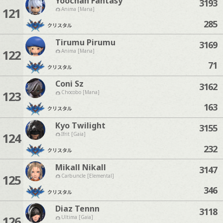
Yoochan Fantasy
3193
121
Anima [Mana]
285
クリスタル
Tirumu Pirumu
3169
122
Anima [Mana]
71
クリスタル
Coni Sz
3162
123
Chocobo [Mana]
163
クリスタル
Kyo Twilight
3155
124
Ifrit [Gaia]
232
クリスタル
Mikall Nikall
3147
125
Carbuncle [Elemental]
346
クリスタル
Diaz Tennn
3118
126
Ultima [Gaia]