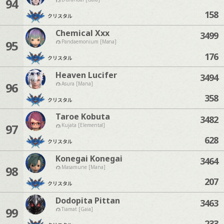
94
158
クリスタル
Chemical Xxx
3499
95
Pandaemonium [Mana]
176
クリスタル
Heaven Lucifer
3494
96
Asura [Mana]
358
クリスタル
Taroe Kobuta
3482
97
Kujata [Elemental]
628
クリスタル
Konegai Konegai
3464
98
Masamune [Mana]
207
クリスタル
Dodopita Pittan
3463
99
Tiamat [Gaia]
233