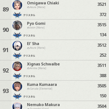
Omigawa Chiaki
3521
89
Asura [Mana]
372
クリスタル
Pyo Gomi
3515
90
Ixion [Mana]
134
クリスタル
El' Sha
3512
91
Asura [Mana]
252
クリスタル
Xignas Schwalbe
3511
92
Anima [Mana]
388
クリスタル
Kuma Kumaara
3505
93
Garuda [Elemental]
150
クリスタル
Nemuko Makura
3504
Durandal [Gaia]