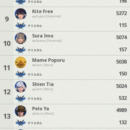
198
クリスタル
Kite Free
5372
9
Kujata [Elemental]
115
クリスタル
Sura Imo
5074
10
Atomos [Elemental]
157
クリスタル
Mame Poporu
5038
11
Ixion [Mana]
150
クリスタル
Shien Tia
5024
12
Ixion [Mana]
532
クリスタル
Pelo Ya
4989
13
Asura [Mana]
132
クリスタル