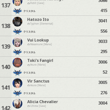
3066
137
Ridill [Gaia]
415
クリスタル
Hatozo Ito
3041
138
Typhon [Elemental]
556
クリスタル
Vui Lookup
3033
139
Masamune [Mana]
295
クリスタル
Toki's Fangirl
3006
140
Asura [Mana]
52
クリスタル
Vir Sanctus
3005
141
Asura [Mana]
276
クリスタル
Alicia Chevalier
3004
142
Ultima [Gaia]