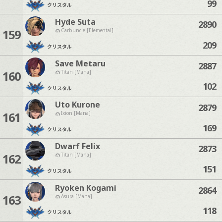
99
クリスタル
Hyde Suta
2890
159
Carbuncle [Elemental]
209
クリスタル
Save Metaru
2887
160
Titan [Mana]
102
クリスタル
Uto Kurone
2879
161
Ixion [Mana]
169
クリスタル
Dwarf Felix
2873
162
Titan [Mana]
151
クリスタル
Ryoken Kogami
2864
163
Asura [Mana]
118
クリスタル