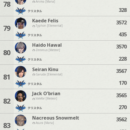
78
Anima [Mana]
328
クリスタル
Kaede Felis
3572
79
Typhon [Elemental]
435
クリスタル
Haido Hawal
3570
80
Zeromus [Meteor]
228
クリスタル
Seiran Kinu
3567
81
Garuda [Elemental]
170
クリスタル
Jack O'brian
3565
82
Valefor [Meteor]
270
クリスタル
Nacreous Snowmelt
3562
83
Asura [Mana]