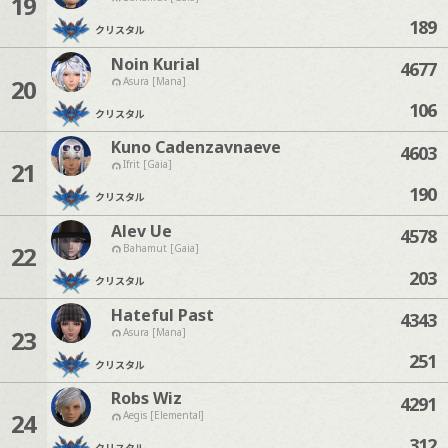
19
189
クリスタル
Noin Kurial
4677
20
Asura [Mana]
106
クリスタル
Kuno Cadenzavnaeve
4603
21
Ifrit [Gaia]
190
クリスタル
Alev Ue
4578
22
Bahamut [Gaia]
203
クリスタル
Hateful Past
4343
23
Asura [Mana]
251
クリスタル
Robs Wiz
4291
24
Aegis [Elemental]
312
クリスタル