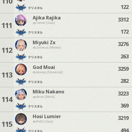
110
122
クリスタル
Ajika Rajika
3312
111
Tiamat [Gaia]
172
クリスタル
Miyuki Zx
3276
112
Zeromus [Meteor]
263
クリスタル
God Moai
3259
113
Atomos [Elemental]
282
クリスタル
Miku Nakano
3223
114
Asura [Mana]
369
クリスタル
Hosi Lumier
3219
115
Ridill [Gaia]
494
クリスタル