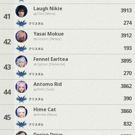
Laugh Nikie
3913
41
Titan [Mana]
274
クリスタル
Yasai Mokue
3912
42
Unicorn [Meteor]
193
クリスタル
Fennel Earltea
3895
43
Typhon [Elemental]
270
クリスタル
Antomo Rid
3862
44
Ridill [Gaia]
390
クリスタル
Hime Cat
3860
45
Anima [Mana]
832
クリスタル
Desire Drive