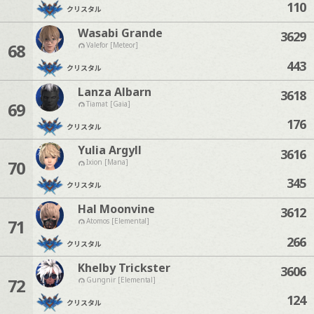
110
クリスタル
Wasabi Grande
3629
68
Valefor [Meteor]
443
クリスタル
Lanza Albarn
3618
69
Tiamat [Gaia]
176
クリスタル
Yulia Argyll
3616
70
Ixion [Mana]
345
クリスタル
Hal Moonvine
3612
71
Atomos [Elemental]
266
クリスタル
Khelby Trickster
3606
72
Gungnir [Elemental]
124
クリスタル