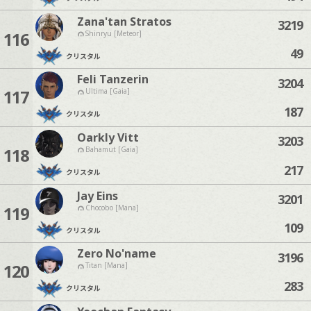
Zana'tan Stratos
3219
116
Shinryu [Meteor]
49
クリスタル
Feli Tanzerin
3204
117
Ultima [Gaia]
187
クリスタル
Oarkly Vitt
3203
118
Bahamut [Gaia]
217
クリスタル
Jay Eins
3201
119
Chocobo [Mana]
109
クリスタル
Zero No'name
3196
120
Titan [Mana]
283
クリスタル