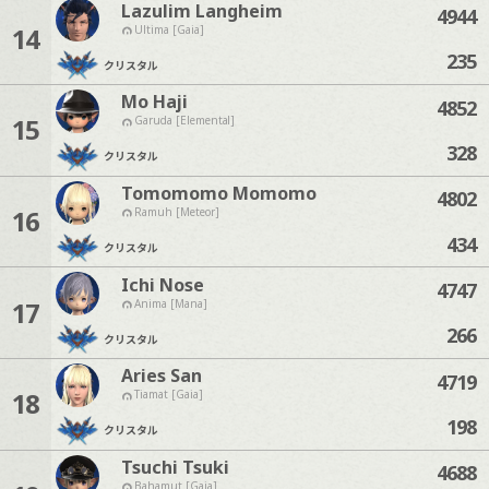
Lazulim Langheim
4944
14
Ultima [Gaia]
235
クリスタル
Mo Haji
4852
15
Garuda [Elemental]
328
クリスタル
Tomomomo Momomo
4802
16
Ramuh [Meteor]
434
クリスタル
Ichi Nose
4747
17
Anima [Mana]
266
クリスタル
Aries San
4719
18
Tiamat [Gaia]
198
クリスタル
Tsuchi Tsuki
4688
Bahamut [Gaia]