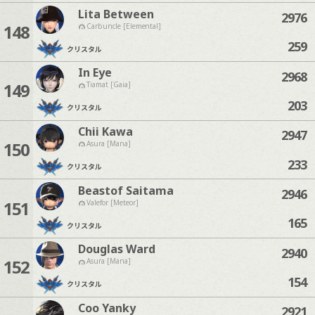
Lita Between
2976
148
Carbuncle [Elemental]
259
クリスタル
In Eye
2968
149
Tiamat [Gaia]
203
クリスタル
Chii Kawa
2947
150
Asura [Mana]
233
クリスタル
Beastof Saitama
2946
151
Valefor [Meteor]
165
クリスタル
Douglas Ward
2940
152
Asura [Mana]
154
クリスタル
Coo Yanky
2921