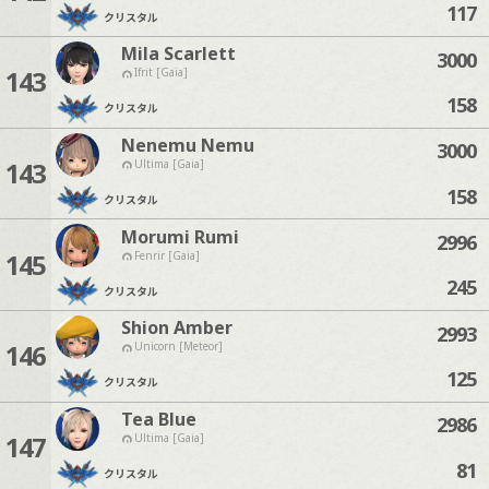
117
クリスタル
Mila Scarlett
3000
143
Ifrit [Gaia]
158
クリスタル
Nenemu Nemu
3000
143
Ultima [Gaia]
158
クリスタル
Morumi Rumi
2996
145
Fenrir [Gaia]
245
クリスタル
Shion Amber
2993
146
Unicorn [Meteor]
125
クリスタル
Tea Blue
2986
147
Ultima [Gaia]
81
クリスタル