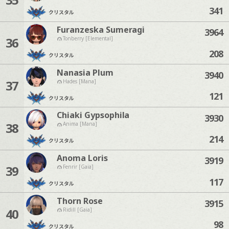
341
クリスタル
Furanzeska Sumeragi
3964
36
Tonberry [Elemental]
208
クリスタル
Nanasia Plum
3940
37
Hades [Mana]
121
クリスタル
Chiaki Gypsophila
3930
38
Anima [Mana]
214
クリスタル
Anoma Loris
3919
39
Fenrir [Gaia]
117
クリスタル
Thorn Rose
3915
40
Ridill [Gaia]
98
クリスタル