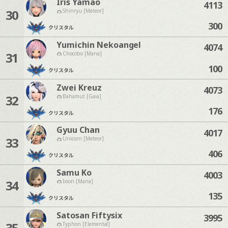
Iris Yamao
4113
30
Shinryu [Meteor]
300
クリスタル
Yumichin Nekoangel
4074
31
Chocobo [Mana]
100
クリスタル
Zwei Kreuz
4073
32
Bahamut [Gaia]
176
クリスタル
Gyuu Chan
4017
33
Unicorn [Meteor]
406
クリスタル
Samu Ko
4003
34
Ixion [Mana]
135
クリスタル
Satosan Fiftysix
3995
35
Typhon [Elemental]