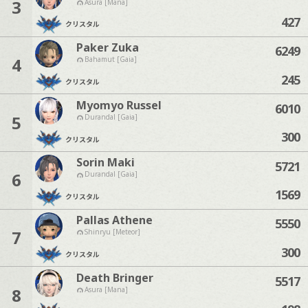
3
Asura [Mana]
427
クリスタル
Paker Zuka
6249
4
Bahamut [Gaia]
245
クリスタル
Myomyo Russel
6010
5
Durandal [Gaia]
300
クリスタル
Sorin Maki
5721
6
Durandal [Gaia]
1569
クリスタル
Pallas Athene
5550
7
Shinryu [Meteor]
300
クリスタル
Death Bringer
5517
8
Asura [Mana]