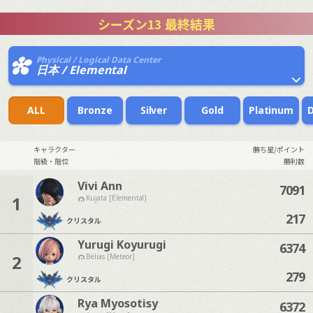
シーズン13 最終結果
Physical / Logical Data Center
日本 / Elemental
ALL
Bronze
Silver
Gold
Platinum
キャラクター
勝ち星/ポイント
階級・階位
勝利数
Vivi Ann
7091
1
Kujata [Elemental]
217
クリスタル
Yurugi Koyurugi
6374
2
Belias [Meteor]
279
クリスタル
Rya Myosotisy
6372