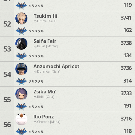
119
クリスタル
Tsukim Iii
3741
52
Ultima [Gaia]
162
クリスタル
Saifa Fair
3738
53
Belias [Meteor]
134
クリスタル
Anzumochi Apricot
3736
54
Durandal [Gaia]
314
クリスタル
Zsika Mu'
3733
55
Ridill [Gaia]
191
クリスタル
Rio Ponz
3716
56
Chocobo [Mana]
118
クリスタル