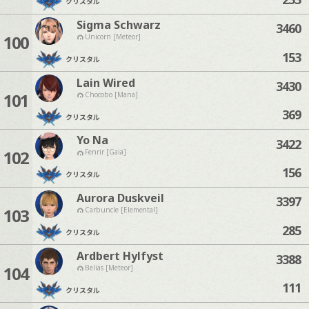
クリスタル
Sigma Schwarz
3460
100
Unicorn [Meteor]
153
クリスタル
Lain Wired
3430
101
Chocobo [Mana]
369
クリスタル
Yo Na
3422
102
Fenrir [Gaia]
156
クリスタル
Aurora Duskveil
3397
103
Carbuncle [Elemental]
285
クリスタル
Ardbert Hylfyst
3388
104
Belias [Meteor]
111
クリスタル