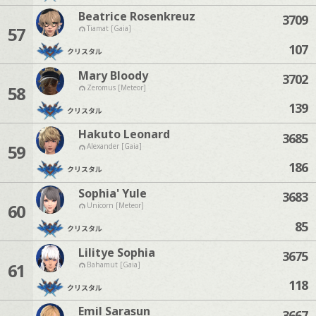
Beatrice Rosenkreuz
3709
57
Tiamat [Gaia]
107
クリスタル
Mary Bloody
3702
58
Zeromus [Meteor]
139
クリスタル
Hakuto Leonard
3685
59
Alexander [Gaia]
186
クリスタル
Sophia' Yule
3683
60
Unicorn [Meteor]
85
クリスタル
Lilitye Sophia
3675
61
Bahamut [Gaia]
118
クリスタル
Emil Sarasun
3667