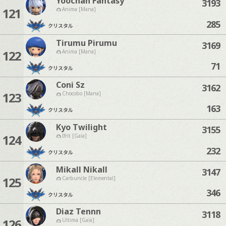
Yoochan Fantasy
3193
121
Anima [Mana]
285
クリスタル
Tirumu Pirumu
3169
122
Anima [Mana]
71
クリスタル
Coni Sz
3162
123
Chocobo [Mana]
163
クリスタル
Kyo Twilight
3155
124
Ifrit [Gaia]
232
クリスタル
Mikall Nikall
3147
125
Carbuncle [Elemental]
346
クリスタル
Diaz Tennn
3118
126
Ultima [Gaia]