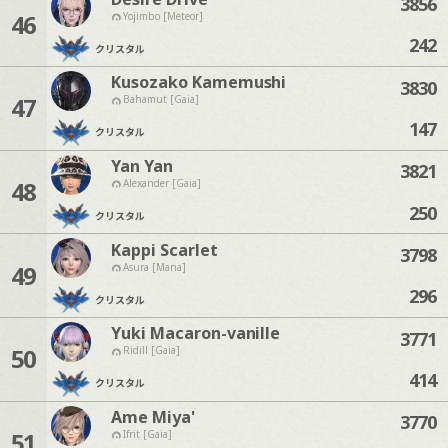
3856
46
Yojimbo [Meteor]
242
クリスタル
Kusozako Kamemushi
3830
47
Bahamut [Gaia]
147
クリスタル
Yan Yan
3821
48
Alexander [Gaia]
250
クリスタル
Kappi Scarlet
3798
49
Asura [Mana]
296
クリスタル
Yuki Macaron-vanille
3771
50
Ridill [Gaia]
414
クリスタル
Ame Miya'
3770
51
Ifrit [Gaia]