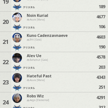
19
189
クリスタル
Noin Kurial
4677
20
Asura [Mana]
106
クリスタル
Kuno Cadenzavnaeve
4603
21
Ifrit [Gaia]
190
クリスタル
Alev Ue
4578
22
Bahamut [Gaia]
203
クリスタル
Hateful Past
4343
23
Asura [Mana]
251
クリスタル
Robs Wiz
4291
24
Aegis [Elemental]
312
クリスタル