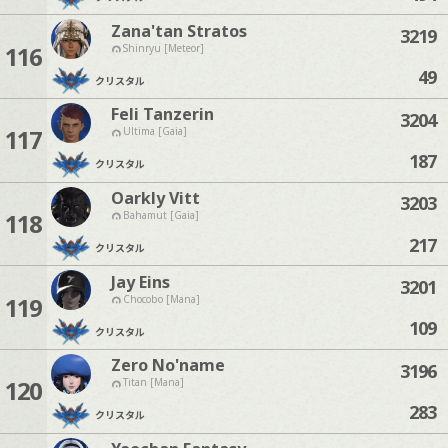
Zana'tan Stratos
3219
116
Shinryu [Meteor]
49
クリスタル
Feli Tanzerin
3204
117
Ultima [Gaia]
187
クリスタル
Oarkly Vitt
3203
118
Bahamut [Gaia]
217
クリスタル
Jay Eins
3201
119
Chocobo [Mana]
109
クリスタル
Zero No'name
3196
120
Titan [Mana]
283
クリスタル