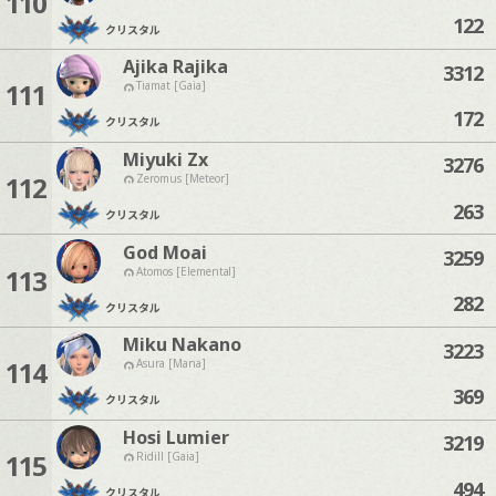
110
122
クリスタル
Ajika Rajika
3312
111
Tiamat [Gaia]
172
クリスタル
Miyuki Zx
3276
112
Zeromus [Meteor]
263
クリスタル
God Moai
3259
113
Atomos [Elemental]
282
クリスタル
Miku Nakano
3223
114
Asura [Mana]
369
クリスタル
Hosi Lumier
3219
115
Ridill [Gaia]
494
クリスタル