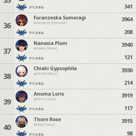
341
クリスタル
Furanzeska Sumeragi
3964
36
Tonberry [Elemental]
208
クリスタル
Nanasia Plum
3940
37
Hades [Mana]
121
クリスタル
Chiaki Gypsophila
3930
38
Anima [Mana]
214
クリスタル
Anoma Loris
3919
39
Fenrir [Gaia]
117
クリスタル
Thorn Rose
3915
40
Ridill [Gaia]
98
クリスタル