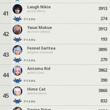
Laugh Nikie
3913
41
Titan [Mana]
274
クリスタル
Yasai Mokue
3912
42
Unicorn [Meteor]
193
クリスタル
Fennel Earltea
3895
43
Typhon [Elemental]
270
クリスタル
Antomo Rid
3862
44
Ridill [Gaia]
390
クリスタル
Hime Cat
3860
45
Anima [Mana]
832
クリスタル
Desire Drive