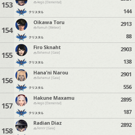
153
Aegis [Elemental]
144
クリスタル
Oikawa Toru
2913
154
Ramuh [Meteor]
88
クリスタル
Firo Sknaht
2903
155
Bahamut [Gaia]
138
クリスタル
Hana'ni Narou
2901
156
Bahamut [Gaia]
556
クリスタル
Hakune Maxamu
2895
157
Aegis [Elemental]
187
クリスタル
Radian Diaz
2892
158
Fenrir [Gaia]