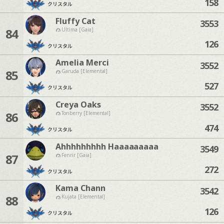
158
クリスタル
Fluffy Cat
3553
84
Ultima [Gaia]
126
クリスタル
Amelia Merci
3552
85
Garuda [Elemental]
527
クリスタル
Creya Oaks
3552
86
Tonberry [Elemental]
474
クリスタル
Ahhhhhhhhh Haaaaaaaaa
3549
87
Fenrir [Gaia]
272
クリスタル
Kama Chann
3542
88
Kujata [Elemental]
126
クリスタル