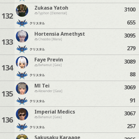
Zukasa Yatoh
3100
132
Typhon [Elemental]
655
クリスタル
Hortensia Amethyst
3095
133
Chocobo [Mana]
279
クリスタル
Faye Previn
3089
134
Bahamut [Gaia]
88
クリスタル
Ml Tei
3069
135
Alexander [Gaia]
91
クリスタル
Imperial Medics
3067
136
Bahamut [Gaia]
257
クリスタル
Sakusaku Karaage