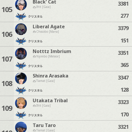
Black' Cat
3381
105
Ifrit [Gaia]
277
クリスタル
Liberal Agate
3379
106
Chocobo [Mana]
151
クリスタル
Notttz Imbrium
3351
107
Yojimbo [Meteor]
365
クリスタル
Shinra Arasaka
3347
108
Tiamat [Gaia]
128
クリスタル
Utakata Tribal
3323
109
Ifrit [Gaia]
170
クリスタル
Taru Taro
3321
Tiamat [Gaia]