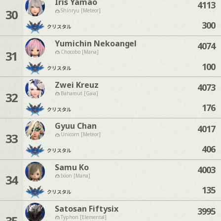
Iris Yamao
4113
30
Shinryu [Meteor]
300
クリスタル
Yumichin Nekoangel
4074
31
Chocobo [Mana]
100
クリスタル
Zwei Kreuz
4073
32
Bahamut [Gaia]
176
クリスタル
Gyuu Chan
4017
33
Unicorn [Meteor]
406
クリスタル
Samu Ko
4003
34
Ixion [Mana]
135
クリスタル
Satosan Fiftysix
3995
35
Typhon [Elemental]