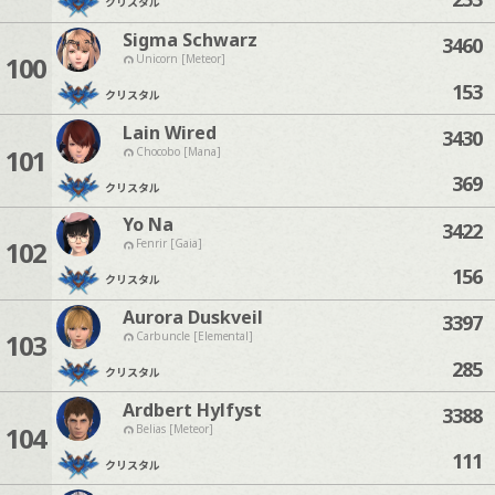
クリスタル
Sigma Schwarz
3460
100
Unicorn [Meteor]
153
クリスタル
Lain Wired
3430
101
Chocobo [Mana]
369
クリスタル
Yo Na
3422
102
Fenrir [Gaia]
156
クリスタル
Aurora Duskveil
3397
103
Carbuncle [Elemental]
285
クリスタル
Ardbert Hylfyst
3388
104
Belias [Meteor]
111
クリスタル