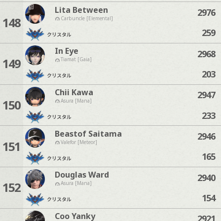
Lita Between
2976
148
Carbuncle [Elemental]
259
クリスタル
In Eye
2968
149
Tiamat [Gaia]
203
クリスタル
Chii Kawa
2947
150
Asura [Mana]
233
クリスタル
Beastof Saitama
2946
151
Valefor [Meteor]
165
クリスタル
Douglas Ward
2940
152
Asura [Mana]
154
クリスタル
Coo Yanky
2921