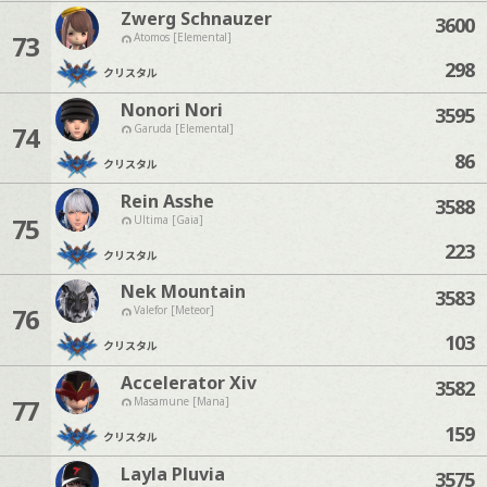
Zwerg Schnauzer
3600
73
Atomos [Elemental]
298
クリスタル
Nonori Nori
3595
74
Garuda [Elemental]
86
クリスタル
Rein Asshe
3588
75
Ultima [Gaia]
223
クリスタル
Nek Mountain
3583
76
Valefor [Meteor]
103
クリスタル
Accelerator Xiv
3582
77
Masamune [Mana]
159
クリスタル
Layla Pluvia
3575