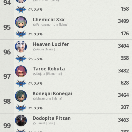
94
158
クリスタル
Chemical Xxx
3499
95
Pandaemonium [Mana]
176
クリスタル
Heaven Lucifer
3494
96
Asura [Mana]
358
クリスタル
Taroe Kobuta
3482
97
Kujata [Elemental]
628
クリスタル
Konegai Konegai
3464
98
Masamune [Mana]
207
クリスタル
Dodopita Pittan
3463
99
Tiamat [Gaia]
233