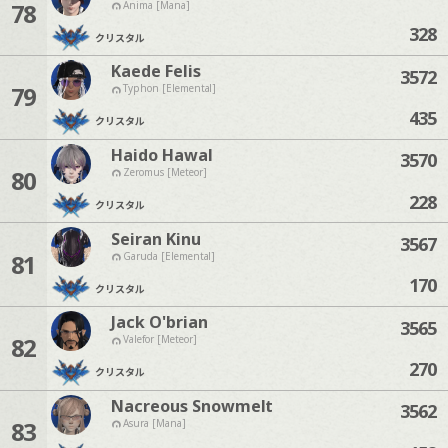
78
Anima [Mana]
328
クリスタル
Kaede Felis
3572
79
Typhon [Elemental]
435
クリスタル
Haido Hawal
3570
80
Zeromus [Meteor]
228
クリスタル
Seiran Kinu
3567
81
Garuda [Elemental]
170
クリスタル
Jack O'brian
3565
82
Valefor [Meteor]
270
クリスタル
Nacreous Snowmelt
3562
83
Asura [Mana]