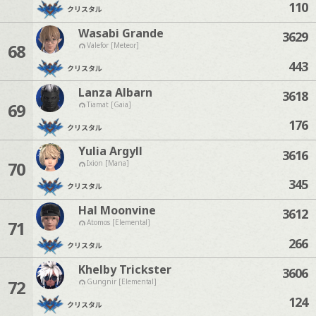
110
クリスタル
Wasabi Grande
3629
68
Valefor [Meteor]
443
クリスタル
Lanza Albarn
3618
69
Tiamat [Gaia]
176
クリスタル
Yulia Argyll
3616
70
Ixion [Mana]
345
クリスタル
Hal Moonvine
3612
71
Atomos [Elemental]
266
クリスタル
Khelby Trickster
3606
72
Gungnir [Elemental]
124
クリスタル