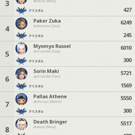
3
Asura [Mana]
427
クリスタル
Paker Zuka
6249
4
Bahamut [Gaia]
245
クリスタル
Myomyo Russel
6010
5
Durandal [Gaia]
300
クリスタル
Sorin Maki
5721
6
Durandal [Gaia]
1569
クリスタル
Pallas Athene
5550
7
Shinryu [Meteor]
300
クリスタル
Death Bringer
5517
8
Asura [Mana]