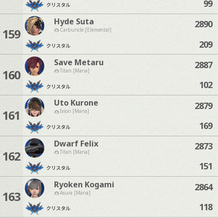
99
クリスタル
Hyde Suta
2890
159
Carbuncle [Elemental]
209
クリスタル
Save Metaru
2887
160
Titan [Mana]
102
クリスタル
Uto Kurone
2879
161
Ixion [Mana]
169
クリスタル
Dwarf Felix
2873
162
Titan [Mana]
151
クリスタル
Ryoken Kogami
2864
163
Asura [Mana]
118
クリスタル