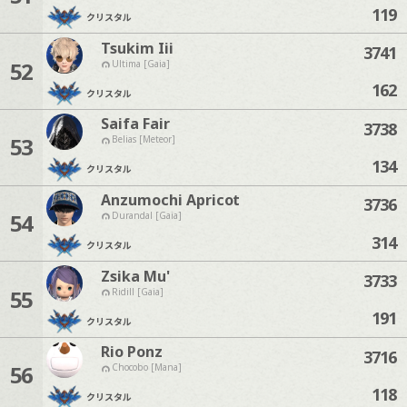
119
クリスタル
Tsukim Iii
3741
52
Ultima [Gaia]
162
クリスタル
Saifa Fair
3738
53
Belias [Meteor]
134
クリスタル
Anzumochi Apricot
3736
54
Durandal [Gaia]
314
クリスタル
Zsika Mu'
3733
55
Ridill [Gaia]
191
クリスタル
Rio Ponz
3716
56
Chocobo [Mana]
118
クリスタル