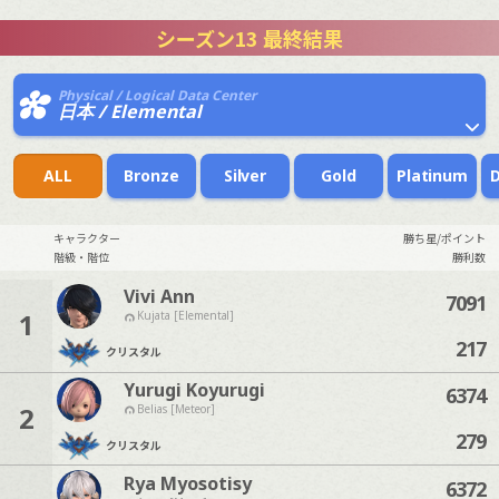
シーズン13 最終結果
Physical / Logical Data Center
日本 / Elemental
ALL
Bronze
Silver
Gold
Platinum
キャラクター
勝ち星/ポイント
階級・階位
勝利数
Vivi Ann
7091
1
Kujata [Elemental]
217
クリスタル
Yurugi Koyurugi
6374
2
Belias [Meteor]
279
クリスタル
Rya Myosotisy
6372