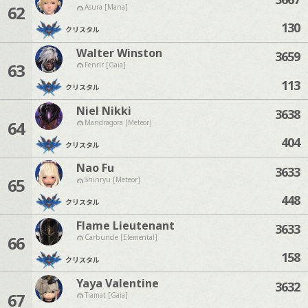
62
Asura [Mana]
130
クリスタル
Walter Winston
3659
63
Fenrir [Gaia]
113
クリスタル
Niel Nikki
3638
64
Mandragora [Meteor]
404
クリスタル
Nao Fu
3633
65
Shinryu [Meteor]
448
クリスタル
Flame Lieutenant
3633
66
Carbuncle [Elemental]
158
クリスタル
Yaya Valentine
3632
67
Tiamat [Gaia]