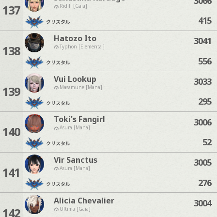
3066
137
Ridill [Gaia]
415
クリスタル
Hatozo Ito
3041
138
Typhon [Elemental]
556
クリスタル
Vui Lookup
3033
139
Masamune [Mana]
295
クリスタル
Toki's Fangirl
3006
140
Asura [Mana]
52
クリスタル
Vir Sanctus
3005
141
Asura [Mana]
276
クリスタル
Alicia Chevalier
3004
142
Ultima [Gaia]