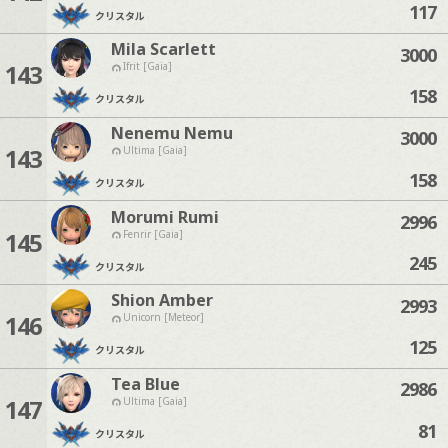
117
クリスタル
Mila Scarlett
3000
143
Ifrit [Gaia]
158
クリスタル
Nenemu Nemu
3000
143
Ultima [Gaia]
158
クリスタル
Morumi Rumi
2996
145
Fenrir [Gaia]
245
クリスタル
Shion Amber
2993
146
Unicorn [Meteor]
125
クリスタル
Tea Blue
2986
147
Ultima [Gaia]
81
クリスタル