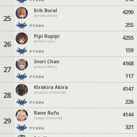
Erik Bural
4290
25
Hades [Mana]
255
クリスタル
Pipi Rupipi
4255
26
Ridill [Gaia]
159
クリスタル
Inori Chan
4168
27
Asura [Mana]
117
クリスタル
Kirakira Akira
4147
28
Typhon [Elemental]
226
クリスタル
Rane Rufu
4144
29
Aegis [Elemental]
321
クリスタル