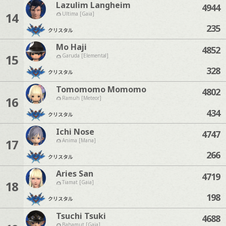
Lazulim Langheim
4944
14
Ultima [Gaia]
235
クリスタル
Mo Haji
4852
15
Garuda [Elemental]
328
クリスタル
Tomomomo Momomo
4802
16
Ramuh [Meteor]
434
クリスタル
Ichi Nose
4747
17
Anima [Mana]
266
クリスタル
Aries San
4719
18
Tiamat [Gaia]
198
クリスタル
Tsuchi Tsuki
4688
Bahamut [Gaia]