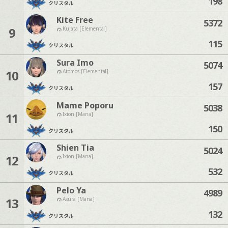
198
クリスタル
Kite Free
5372
9
Kujata [Elemental]
115
クリスタル
Sura Imo
5074
10
Atomos [Elemental]
157
クリスタル
Mame Poporu
5038
11
Ixion [Mana]
150
クリスタル
Shien Tia
5024
12
Ixion [Mana]
532
クリスタル
Pelo Ya
4989
13
Asura [Mana]
132
クリスタル