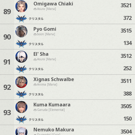
Omigawa Chiaki
3521
89
Asura [Mana]
372
クリスタル
Pyo Gomi
3515
90
Ixion [Mana]
134
クリスタル
El' Sha
3512
91
Asura [Mana]
252
クリスタル
Xignas Schwalbe
3511
92
Anima [Mana]
388
クリスタル
Kuma Kumaara
3505
93
Garuda [Elemental]
150
クリスタル
Nemuko Makura
3504
Durandal [Gaia]