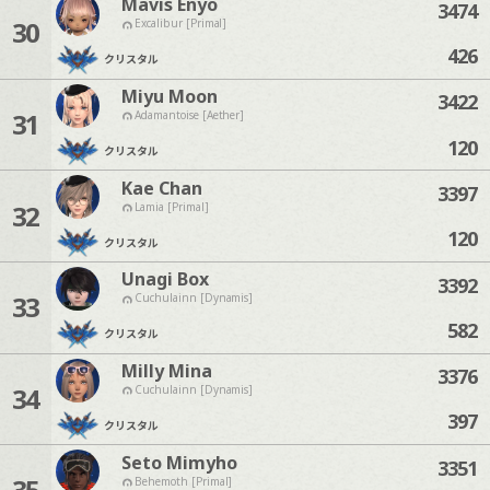
Mavis Enyo
3474
30
Excalibur [Primal]
426
クリスタル
Miyu Moon
3422
31
Adamantoise [Aether]
120
クリスタル
Kae Chan
3397
32
Lamia [Primal]
120
クリスタル
Unagi Box
3392
33
Cuchulainn [Dynamis]
582
クリスタル
Milly Mina
3376
34
Cuchulainn [Dynamis]
397
クリスタル
Seto Mimyho
3351
35
Behemoth [Primal]