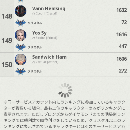
Vann Healsing
1632
148
Coeurl [Crystal]
72
クリスタル
Yos Sy
1616
149
Exodus [Primal]
447
クリスタル
Sandwich Ham
1606
150
Cactuar [Aether]
272
クリスタル
※同一サービスアカウント内にランキングに参加しているキャラク
ターが複数いる場合、最も上位のキャラクターのみがランキングに
表示されます。ただしブロンズからダイヤモンドまでの階級別ラン
キングでは勝利数で順位付けをしているため、クリスタル以上のラ
ンキングに表示されているキャラクターとは別の同一サービスアカ