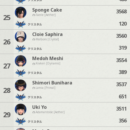
Sponge Cake
3568
25
Faerie [Aether]
120
クリスタル
Cloie Saphira
3560
26
Malboro [Crystal]
319
クリスタル
Medoh Meshi
3554
27
Kraken [Dynamis]
389
クリスタル
Shimori Bunihara
3537
28
Lamia [Primal]
651
クリスタル
Uki Yo
3511
29
Adamantoise [Aether]
356
クリスタル