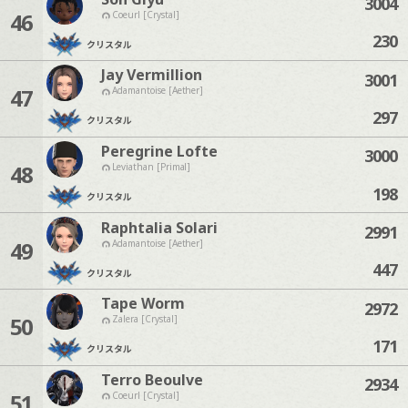
3004
46
Coeurl [Crystal]
230
クリスタル
Jay Vermillion
3001
47
Adamantoise [Aether]
297
クリスタル
Peregrine Lofte
3000
48
Leviathan [Primal]
198
クリスタル
Raphtalia Solari
2991
49
Adamantoise [Aether]
447
クリスタル
Tape Worm
2972
50
Zalera [Crystal]
171
クリスタル
Terro Beoulve
2934
51
Coeurl [Crystal]