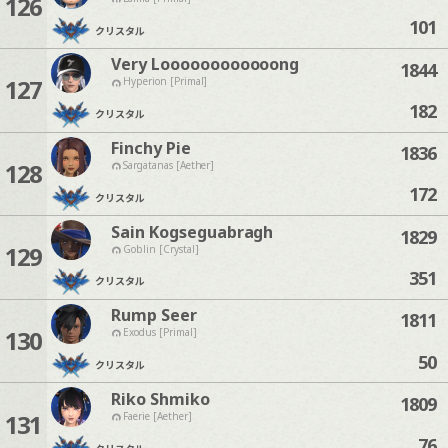
126
101
クリスタル
Very Loooooooooooong
1844
127
Hyperion [Primal]
182
クリスタル
Finchy Pie
1836
128
Sargatanas [Aether]
172
クリスタル
Sain Kogseguabragh
1829
129
Goblin [Crystal]
351
クリスタル
Rump Seer
1811
130
Exodus [Primal]
50
クリスタル
Riko Shmiko
1809
131
Faerie [Aether]
76