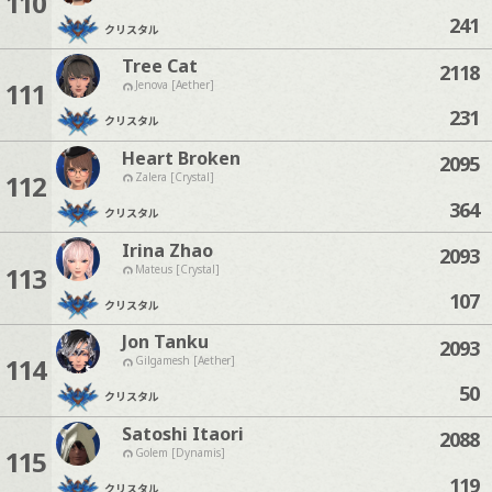
110
241
クリスタル
Tree Cat
2118
111
Jenova [Aether]
231
クリスタル
Heart Broken
2095
112
Zalera [Crystal]
364
クリスタル
Irina Zhao
2093
113
Mateus [Crystal]
107
クリスタル
Jon Tanku
2093
114
Gilgamesh [Aether]
50
クリスタル
Satoshi Itaori
2088
115
Golem [Dynamis]
119
クリスタル