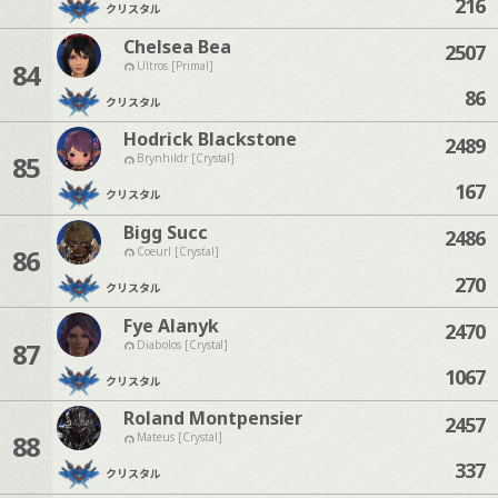
216
クリスタル
Chelsea Bea
2507
84
Ultros [Primal]
86
クリスタル
Hodrick Blackstone
2489
85
Brynhildr [Crystal]
167
クリスタル
Bigg Succ
2486
86
Coeurl [Crystal]
270
クリスタル
Fye Alanyk
2470
87
Diabolos [Crystal]
1067
クリスタル
Roland Montpensier
2457
88
Mateus [Crystal]
337
クリスタル