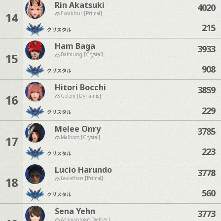
Rin Akatsuki
4020
14
Excalibur [Primal]
215
クリスタル
Ham Baga
3933
15
Balmung [Crystal]
908
クリスタル
Hitori Bocchi
3859
16
Golem [Dynamis]
229
クリスタル
Melee Onry
3785
17
Malboro [Crystal]
223
クリスタル
Lucio Harundo
3778
18
Leviathan [Primal]
560
クリスタル
Sena Yehn
3773
Adamantoise [Aether]