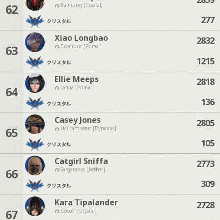
62
Balmung [Crystal]
277
クリスタル
Xiao Longbao
2832
63
Excalibur [Primal]
1215
クリスタル
Ellie Meeps
2818
64
Lamia [Primal]
136
クリスタル
Casey Jones
2805
65
Halicarnassus [Dynamis]
105
クリスタル
Catgirl Sniffa
2773
66
Sargatanas [Aether]
309
クリスタル
Kara Tipalander
2728
67
Coeurl [Crystal]