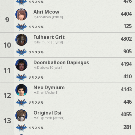
476
クリスタル
Ahri Meow
4404
9
Leviathan [Primal]
125
クリスタル
Fulheart Grit
4302
10
Balmung [Crystal]
905
クリスタル
Doomballoon Dapingus
4194
11
Diabolos [Crystal]
410
クリスタル
Neo Dymium
4143
12
Siren [Aether]
446
クリスタル
Original Dsi
4055
13
Gilgamesh [Aether]
281
クリスタル