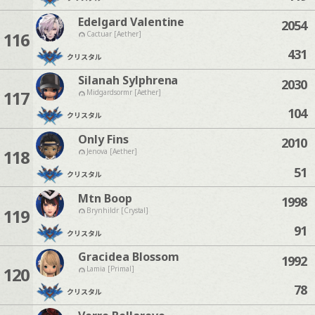
Edelgard Valentine
2054
116
Cactuar [Aether]
431
クリスタル
Silanah Sylphrena
2030
117
Midgardsormr [Aether]
104
クリスタル
Only Fins
2010
118
Jenova [Aether]
51
クリスタル
Mtn Boop
1998
119
Brynhildr [Crystal]
91
クリスタル
Gracidea Blossom
1992
120
Lamia [Primal]
78
クリスタル