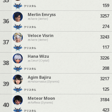
159
クリスタル
Merlin Emryss
3257
36
Faerie [Aether]
274
クリスタル
Veloce Visrin
3243
37
Faerie [Aether]
117
クリスタル
Hana Wizu
3226
38
Coeurl [Crystal]
208
クリスタル
Agim Bajiru
3217
39
Halicarnassus [Dynamis]
125
クリスタル
Meteor Moon
3184
40
Rafflesia [Dynamis]
423
クリスタル