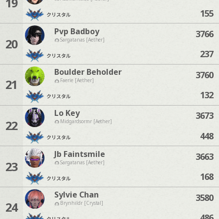
19
155
クリスタル
Pvp Badboy
3766
20
Sargatanas [Aether]
237
クリスタル
Boulder Beholder
3760
21
Faerie [Aether]
132
クリスタル
Lo Key
3673
22
Midgardsormr [Aether]
448
クリスタル
Jb Faintsmile
3663
23
Sargatanas [Aether]
168
クリスタル
Sylvie Chan
3580
24
Brynhildr [Crystal]
486
クリスタル