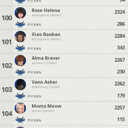
クリスタル
Rose Helena
2324
100
Sargatanas [Aether]
286
クリスタル
Xiao Baobao
2284
101
Gilgamesh [Aether]
343
クリスタル
Alma Braver
2267
102
Goblin [Crystal]
230
クリスタル
Vann Asher
2262
103
Balmung [Crystal]
179
クリスタル
Momo Meow
2257
104
Siren [Aether]
115
クリスタル