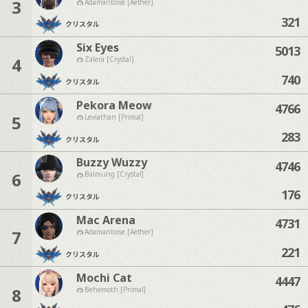
3
Adamantoise [Aether]
321
クリスタル
Six Eyes
5013
4
Zalera [Crystal]
740
クリスタル
Pekora Meow
4766
5
Leviathan [Primal]
283
クリスタル
Buzzy Wuzzy
4746
6
Balmung [Crystal]
176
クリスタル
Mac Arena
4731
7
Adamantoise [Aether]
221
クリスタル
Mochi Cat
4447
8
Behemoth [Primal]