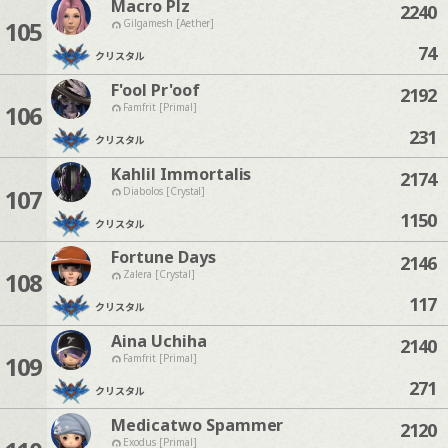
Macro Plz
2240
105
Gilgamesh [Aether]
74
クリスタル
F'ool Pr'oof
2192
106
Famfrit [Primal]
231
クリスタル
Kahlil Immortalis
2174
107
Diabolos [Crystal]
1150
クリスタル
Fortune Days
2146
108
Zalera [Crystal]
117
クリスタル
Aina Uchiha
2140
109
Famfrit [Primal]
271
クリスタル
Medicatwo Spammer
2120
Exodus [Primal]