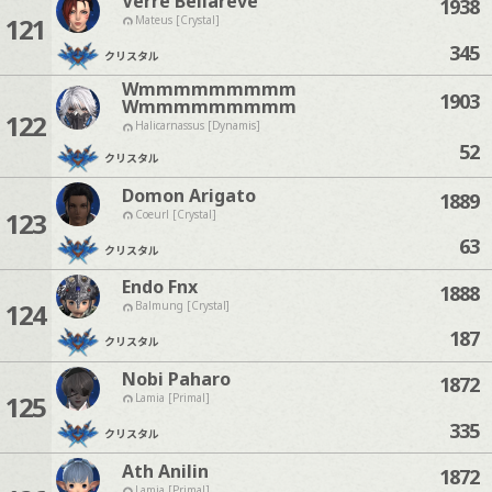
Verre Bellareve
1938
121
Mateus [Crystal]
345
クリスタル
Wmmmmmmmmm
1903
Wmmmmmmmmm
122
Halicarnassus [Dynamis]
52
クリスタル
Domon Arigato
1889
123
Coeurl [Crystal]
63
クリスタル
Endo Fnx
1888
124
Balmung [Crystal]
187
クリスタル
Nobi Paharo
1872
125
Lamia [Primal]
335
クリスタル
Ath Anilin
1872
Lamia [Primal]