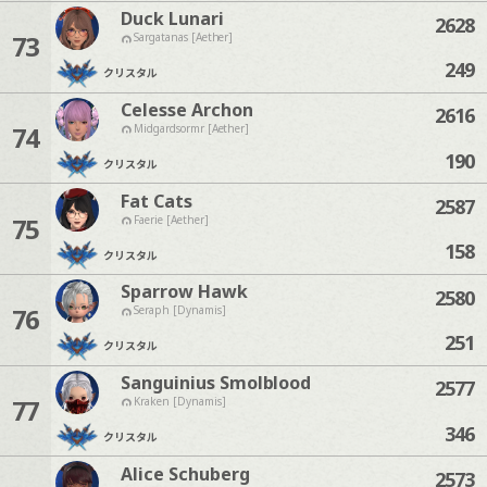
Duck Lunari
2628
73
Sargatanas [Aether]
249
クリスタル
Celesse Archon
2616
74
Midgardsormr [Aether]
190
クリスタル
Fat Cats
2587
75
Faerie [Aether]
158
クリスタル
Sparrow Hawk
2580
76
Seraph [Dynamis]
251
クリスタル
Sanguinius Smolblood
2577
77
Kraken [Dynamis]
346
クリスタル
Alice Schuberg
2573