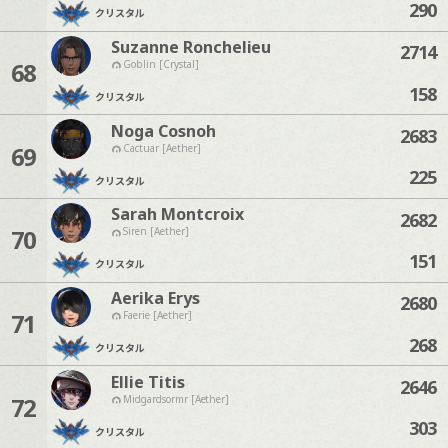
290
クリスタル
Suzanne Ronchelieu
2714
68
Goblin [Crystal]
158
クリスタル
Noga Cosnoh
2683
69
Cactuar [Aether]
225
クリスタル
Sarah Montcroix
2682
70
Siren [Aether]
151
クリスタル
Aerika Erys
2680
71
Faerie [Aether]
268
クリスタル
Ellie Titis
2646
72
Midgardsormr [Aether]
303
クリスタル