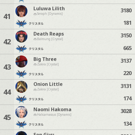
Luluwa Lilith
3180
41
Seraph [Dynamis]
181
クリスタル
Death Reaps
3150
42
Balmung [Crystal]
665
クリスタル
Big Three
3137
43
Zalera [Crystal]
220
クリスタル
Onion Little
3131
44
Zalera [Crystal]
174
クリスタル
Naomi Hakoma
3028
45
Halicarnassus [Dynamis]
134
クリスタル
Son Giyu