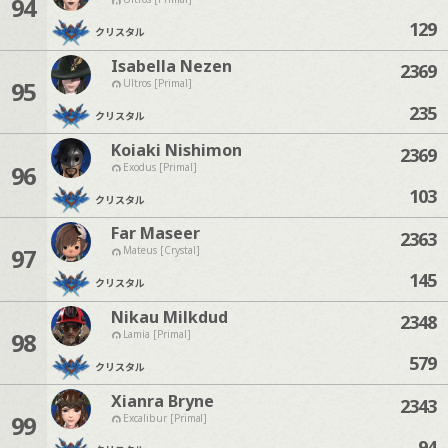
94
129
クリスタル
Isabella Nezen
2369
95
Ultros [Primal]
235
クリスタル
Koiaki Nishimon
2369
96
Exodus [Primal]
103
クリスタル
Far Maseer
2363
97
Mateus [Crystal]
145
クリスタル
Nikau Milkdud
2348
98
Lamia [Primal]
579
クリスタル
Xianra Bryne
2343
99
Excalibur [Primal]
94