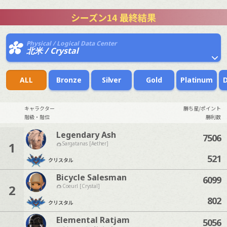
シーズン14 最終結果
Physical / Logical Data Center
北米 / Crystal
ALL
Bronze
Silver
Gold
Platinum
キャラクター
勝ち星/ポイント
階級・階位
勝利数
Legendary Ash
7506
1
Sargatanas [Aether]
521
クリスタル
Bicycle Salesman
6099
2
Coeurl [Crystal]
802
クリスタル
Elemental Ratjam
5056