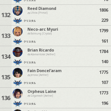
クリスタル
Reed Diamond
1806
132
Ultros [Primal]
229
クリスタル
Neco-arc Myuri
1799
133
Balmung [Crystal]
161
クリスタル
Brian Ricardo
1784
134
Adamantoise [Aether]
140
クリスタル
Fain Doncel'aram
1775
135
Jenova [Aether]
107
クリスタル
Orpheus Laine
1773
136
Gilgamesh [Aether]
196
クリスタル