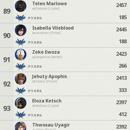
Telen Marlowe
2457
89
Diabolos [Crystal]
185
クリスタル
Isabella Vileblood
2445
90
Leviathan [Primal]
188
クリスタル
Zeke Ewoza
2423
91
Sargatanas [Aether]
266
クリスタル
Jehuty Apophis
2413
92
Exodus [Primal]
333
クリスタル
Eloza Ketsch
2397
93
Malboro [Crystal]
412
クリスタル
Thwosau Uyagir
2392
Ultros [Primal]