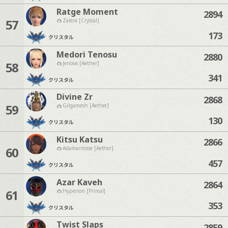
Ratge Moment
2894
57
Zalera [Crystal]
173
クリスタル
Medori Tenosu
2880
58
Jenova [Aether]
341
クリスタル
Divine Zr
2868
59
Gilgamesh [Aether]
130
クリスタル
Kitsu Katsu
2866
60
Adamantoise [Aether]
457
クリスタル
Azar Kaveh
2864
61
Hyperion [Primal]
353
クリスタル
Twist Slaps
2859