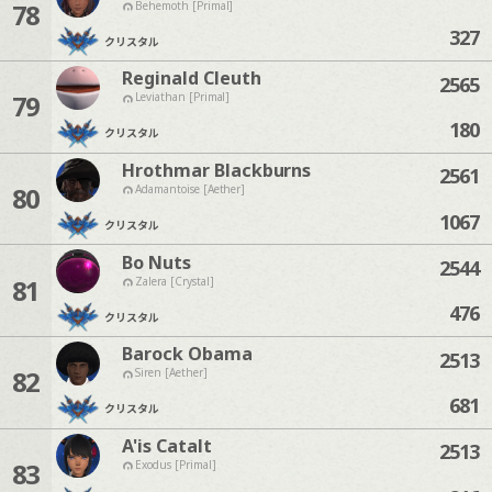
78
Behemoth [Primal]
327
クリスタル
Reginald Cleuth
2565
79
Leviathan [Primal]
180
クリスタル
Hrothmar Blackburns
2561
80
Adamantoise [Aether]
1067
クリスタル
Bo Nuts
2544
81
Zalera [Crystal]
476
クリスタル
Barock Obama
2513
82
Siren [Aether]
681
クリスタル
A'is Catalt
2513
83
Exodus [Primal]