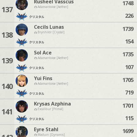
Rusheel Vasscus
1748
137
Adamantoise [Aether]
226
クリスタル
Cecils Lunas
1739
138
Brynhildr [Crystal]
154
クリスタル
Sol Ace
1735
139
Adamantoise [Aether]
107
クリスタル
Yui Fins
1705
140
Adamantoise [Aether]
719
クリスタル
Krysas Azphina
1701
141
Excalibur [Primal]
115
クリスタル
Eyre Stahl
1699
Maduin [Dynamis]